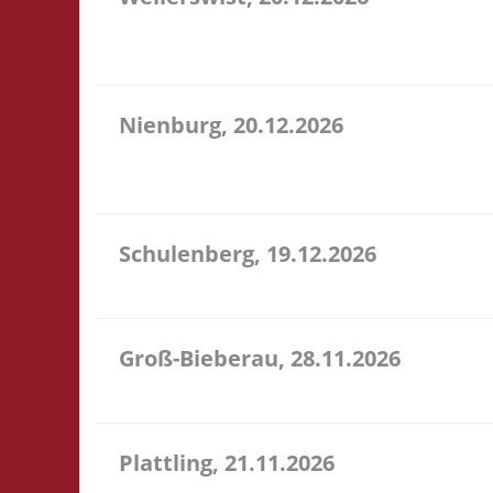
11.00 Caritas Quartier Heinrich-Rosen-Allee 6 53919
Verpflegung vor Ort
Nienburg, 20.12.2026
11.00 Uhr Rahn Schule Wilhelmstr. 36 31582 Nienbu
Verpflegung vor Ort
Schulenberg, 19.12.2026
11.00 Uhr VeB Brettspielpension Tannenhöhe 2 387
Groß-Bieberau, 28.11.2026
15.00 Uhr REAS Begegnungsraum Marktstr. 13 64401
Plattling, 21.11.2026
16.00 Uhr Spieletage Deggendorf Werkstr. 19 94447 