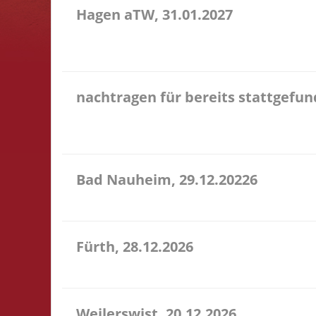
Hagen aTW, 31.01.2027
11.00 Uhr Schießstand im Bürgerhaus Theodor-Heuss
entfällt
nachtragen für bereits stattgefu
Hier könnt Ihr Euch für ein Turnier, an dem Ihr
Kommentar das Turnier an, danke!
Bad Nauheim, 29.12.20226
12.00 Uhr Mittelstr. 21 61231 Bad Nauheim Startgel
Fürth, 28.12.2026
15.00 Uhr Alte Schule Fürth Heppenheimer Str. 12 6
Weilerswist, 20.12.2026