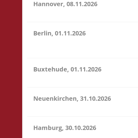
Hannover, 08.11.2026
11.00 Uhr Heimathafen Hannover Werftstr. 19 30163 
Berlin, 01.11.2026
11.00 Uhr Stadtteilzentrum Prenzlauer Berg Fehrbell
U18: Startgeld frei - im Raum selbst ist das Trage
Buxtehude, 01.11.2026
10.00 Uhr Freizeithaus Buxtehude Geschwister-Scho
Neuenkirchen, 31.10.2026
11.00 Uhr Hinterdeich 147 21635 Neuenkirchen Star
Hamburg, 30.10.2026
17.00 Uhr Jugendclub im Quartier Am Hohenstege 1