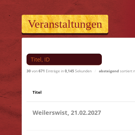
Veranstaltungen
Suchen nach
30
von
671
Einträge in
0,145
Sekunden
/
absteigend
sortiert
Titel
Weilerswist, 21.02.2027
11.00 Caritas Quartier Heinrich-Rosen-Allee 6 53919