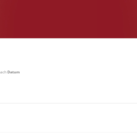
 nach
Datum
 Weilerswist Startgeld: € 3,- 4x Basis keine Verpflegung vor Ort