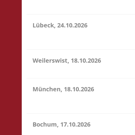
sehr preiswerte Speisen & Getränke vor Ort.
Lübeck, 24.10.2026
11.00 Uhr Geschichtserlebnisraum Roter Hahn e. V.
für ein bereitgestelltes Büfett, für eine Spende a
Weilerswist, 18.10.2026
11.00 Caritas Quartier Heinrich-Rosen-Allee 6 53919
München, 18.10.2026
10.00 Uhr RIO Riem Willy-Brandt-Allee 32 81829 Mün
Ort
Bochum, 17.10.2026
11.00 Uhr Sportzentrum Preins Feld Preins Feld 3 4