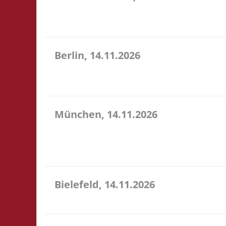
10.30 Uhr Töverhuus Dorfstr. 80 25336 Klein Norde
gegen Spende an
Berlin, 14.11.2026
10.00 Uhr Grundschule unter dem Regenbogen Murtza
Catan
München, 14.11.2026
10.00 Uhr Bildungscampus Freiham Hildegard-Hamm
Verpflegung vor Ort, Ort: Foyer der Realschule. 
entfällt...
Bielefeld, 14.11.2026
10.00 Uhr Spielewiese Spielefeld e. V. Ravensberger