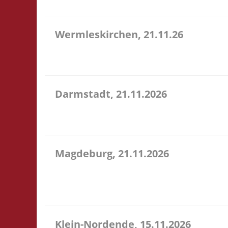
Wermleskirchen, 21.11.26
14.15 Uhr WermelsCon CVJM Wermelskirchen Markt 4
WermelsCon öffnet um 14:00! Es wird keine Teilna
Darmstadt, 21.11.2026
14.00 Uhr Darmstadt spielt Kongresszentrum Darm
Veranstaltung 3x Basis, Finale: Zu neuen Ufern
Magdeburg, 21.11.2026
10.30 Uhr Stadtbibliothek Magdeburg Breiter Weg 1
Selbstversorgung. Es können aber vor Ort Speise
wi...
Klein-Nordende, 15.11.2026