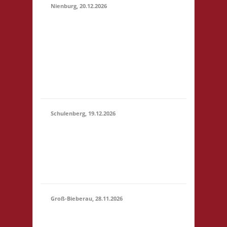
Nienburg, 20.12.2026
11.00 Uhr Rahn Schule
Wilhelmstr. 36 31582
20.12.2026
Nienburg Startgeld: €
(11:00 -
5,- 3x Basis 10.30 Uhr
23:59)
Anmelden/Treffen,
keine Verpflegung vor
Ort
Schulenberg, 19.12.2026
11.00 Uhr VeB
19.12.2026
Brettspielpension
(11:00 -
Tannenhöhe 2 38707
23:59)
Schulenberg Startgeld:
- 3x Basis
Groß-Bieberau, 28.11.2026
15.00 Uhr REAS
Begegnungsraum
28.11.2026