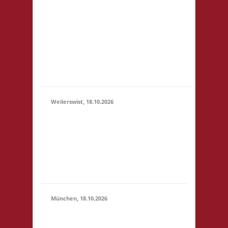
3x Basis Startgeld wird
(11:00 -
für ein bereitgestelltes
23:59)
Büfett, für eine Spende
an den Veranstalter &
für Preise verwendet.
Um weitere Spenden
wir...
Weilerswist, 18.10.2026
11.00 Caritas Quartier
Heinrich-Rosen-Allee 6
18.10.2026
53919 Weilerswist
(11:00 -
Startgeld: € 3,- 4x
23:59)
Basis keine
Verpflegung vor Ort
München, 18.10.2026
10.00 Uhr RIO Riem
Willy-Brandt-Allee 32