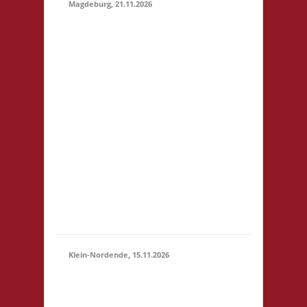
Magdeburg, 21.11.2026
10.30 Uhr
Stadtbibliothek
Magdeburg Breiter
Weg 109 39104
Magdeburg Startgeld:
€ 5,- 3x Basis
21.11.2026
Grundsätzlich gilt
(10:30 -
Selbstversorgung. Es
23:59)
können aber vor Ort
Speisen und Getränke
kostengünstig
erworben werden. Für
Minderjährige (U18)
wi...
Klein-Nordende, 15.11.2026
10.30 Uhr Töverhuus
Dorfstr. 80 25336 Klein
15.11.2026
Nordende Startgeld: €