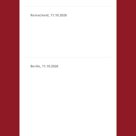
Remscheid, 11.10.2026
11.00 Uhr Die Welle
11.10.2026
GmbH Am Wall 54
(11:00 -
42897 Remscheid
23:59)
Startgeld: € 5,- 3x
Basis
Berlin, 11.10.2026
11.00 Uhr
Jugendfreizeiteinrichtung
"Tietze" Tietzenweg 13
12203 Berlin Startgeld: -
3x Basis grundsätzlich
11.10.2026
Selbstversorgung (Kaffee
(11:00 -
und Limo werden
23:59)
eingeschränkt zur
Verfügung gestellt),
fußläufig zum S-Bhf