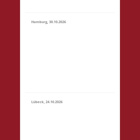
geben
Hamburg, 30.10.2026
17.00 Uhr Jugendclub
im Quartier Am
Hohenstege 1 21029
30.10.2026
Hamburg Startgeld: -
(17:00 -
3x Basis Bitte
23:59)
unterstützt den
Jugendclub: sehr
preiswerte Speisen &
Getränke vor Ort.
Lübeck, 24.10.2026
11.00 Uhr
Geschichtserlebnisraum
Roter Hahn e. V.
Pommernring 58 23569
Lübeck Startgeld: € 5,-
24.10.2026