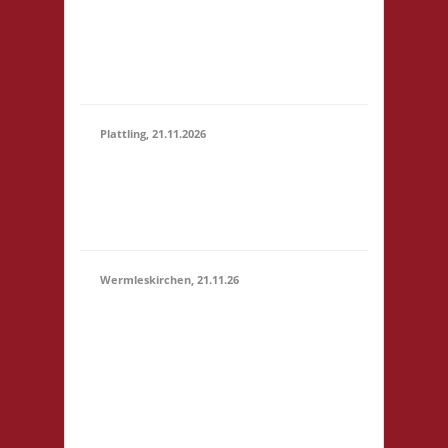
Marktstr. 13 64401
(15:00 -
Groß-Bieberau
23:59)
Startgeld: € 5,- 3x
Basis
Plattling, 21.11.2026
16.00 Uhr Spieletage
21.11.2026
Deggendorf Werkstr.
(16:00 -
19 94447 Plattling
23:59)
Startgeld: - 3x Basis
Wermleskirchen, 21.11.26
14.15 Uhr WermelsCon
CVJM Wermelskirchen
Markt 4 42929
Wermelskirchen
Startgeld: - 2x Basis, 1x
21.11.2026
Städte & Ritter Die
(14:15 -
WermelsCon öffnet
23:59)