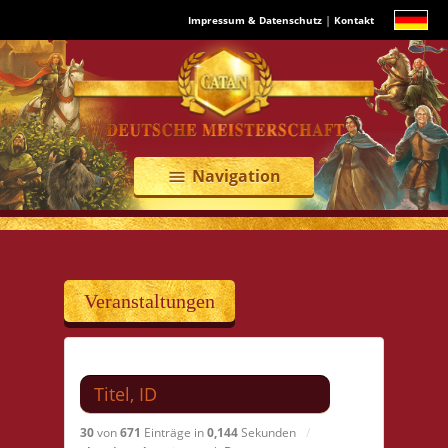
|
Impressum & Datenschutz
Kontakt
Navigation
menu
Veranstaltungen
Suchen nach
30
von
671
Einträge in
0,144
Sekunden
/