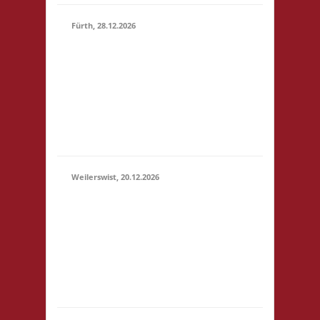
Fürth, 28.12.2026
15.00 Uhr Alte Schule
Fürth Heppenheimer
28.12.2026
Str. 12 64658 Fürth
(15:00 -
Startgeld: € 3,- 2x
23:59)
Basis, 1x Zu neuen
Ufern, 1x Städte &
Ritter
Weilerswist, 20.12.2026
11.00 Caritas Quartier
Heinrich-Rosen-Allee 6
20.12.2026
53919 Weilerswist
(11:00 -
Startgeld: € 3,- 1x
23:59)
Basis, 2x Städte &
Ritter keine
Verpflegung vor Ort