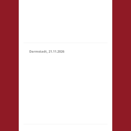
um 14:00! Es wird
keine
Teilnahmegebühr
erhoben! Startgebühr,
Snacks & Getränke
gegen freiwillige...
Darmstadt, 21.11.2026
14.00 Uhr Darmstadt
spielt
Kongresszentrum
Darmstadtium
21.11.2026
Schloßgraben 1 64283
(14:00 -
Darmstadt
23:59)
eintrittspflichtige
Veranstaltung 3x
Basis, Finale: Zu neuen
Ufern