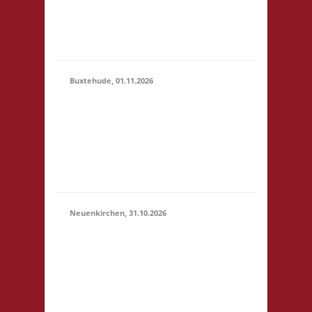
erlaubt -
Selbstversorgung, nur
Kaf...
Buxtehude, 01.11.2026
10.00 Uhr Freizeithaus
Buxtehude
01.11.2026
Geschwister-Scholl-
(10:00 -
Platz 1 21614
23:59)
Buxtehude Startgeld: €
5,- 3x Basis
Neuenkirchen, 31.10.2026
11.00 Uhr Hinterdeich
147 21635
31.10.2026
Neuenkirchen
(11:00 -
Startgeld: € 5,- 3x
23:59)
Basis Es wird wie
immer ein Buffet