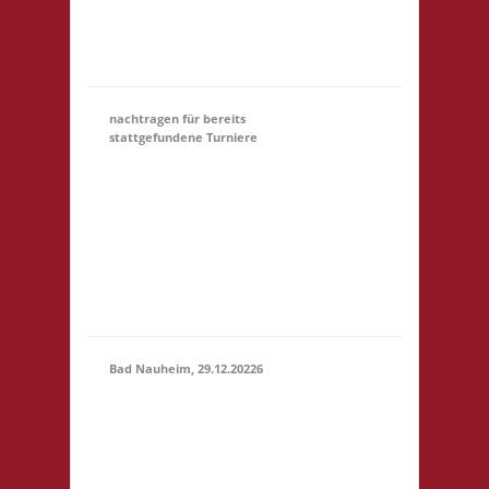
Startgeld: € 5,- 3x
Basis Startgeld (U18)
entfällt
nachtragen für bereits
stattgefundene Turniere
Hier könnt Ihr Euch für
ein Turnier, an dem
31.12.
(00:01)
-
Ihr teilgewnommen
31.03.2027
habt, NACHTRÄGLICH
(23:59)
anmelden. Bitte gebt
unter Kommentar das
Turnier an, danke!
Bad Nauheim, 29.12.20226
12.00 Uhr Mittelstr. 21
29.12.2026
61231 Bad Nauheim
(12:00 -
Startgeld: € 5,- 3x
23:59)
Basis