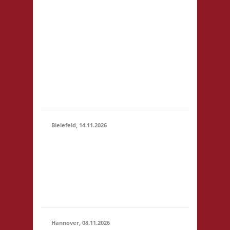
81248 München
14.11.2026
Startgeld: € 5- 3x Basis
(10:00 -
keine Verpflegung vor
23:59)
Ort, Ort: Foyer der
Realschule. Die
Teilnahmegebühr wird
dem Förderverein der
Realschule gespendet
und entfällt...
Bielefeld, 14.11.2026
10.00 Uhr Spielewiese
Spielefeld e. V.
14.11.2026
Ravensberger Park 6
(10:00 -
33607 Bielefeld
23:59)
Startgeld: - 3x Basis,
Finale: Zu neuen Ufern
Hannover, 08.11.2026