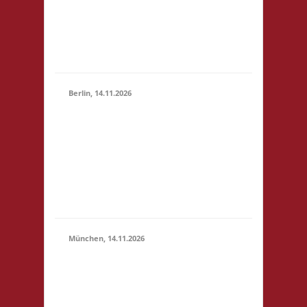
(10:30 -
4,- 4x Basis wir bieten
23:59)
Kuchen, Suppe und
Getränke gegen
Spende an
Berlin, 14.11.2026
10.00 Uhr
Grundschule unter
14.11.2026
dem Regenbogen
(10:00 -
Murtzaner Ring 35-37
23:59)
12681 Berlin Startgeld:
- 3x Basis, Finale:
Fischer v. Catan
München, 14.11.2026
10.00 Uhr
Bildungscampus
Freiham Hildegard-
Hamm-Brücher-Str. 3