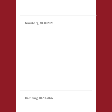
"Botanischer Garten"
(S1)...
Nürnberg, 10.10.2026
11.00 Uhr Pellerhaus
Egidienplatz 23 90403
Nürnberg Startgeld: €
5 (10),.* 3x Basis o. 2x
10.10.2026
Basis, 1x Zu neuen
(11:00 -
Ufern* *Wichtig:
23:59)
nähere Informationen
entnehmt bitte der
verlinkten Webseite!
Anmeldung bis
01.10.2026.
Hamburg, 04.10.2026
10.30 Uhr Brett
Hamburg Gymnasium