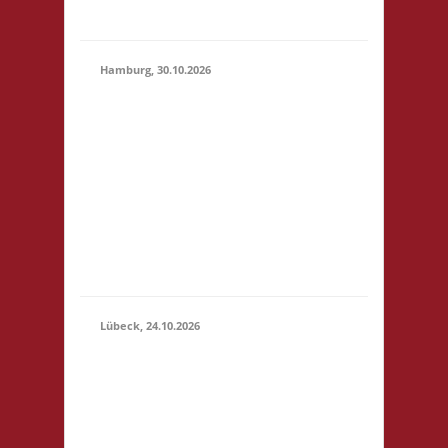
geben
Hamburg, 30.10.2026
17.00 Uhr Jugendclub
im Quartier Am
Hohenstege 1 21029
30.10.2026
Hamburg Startgeld: -
(17:00 -
3x Basis Bitte
23:59)
unterstützt den
Jugendclub: sehr
preiswerte Speisen &
Getränke vor Ort.
Lübeck, 24.10.2026
11.00 Uhr
Geschichtserlebnisraum
Roter Hahn e. V.
Pommernring 58 23569
Lübeck Startgeld: € 5,-
24.10.2026