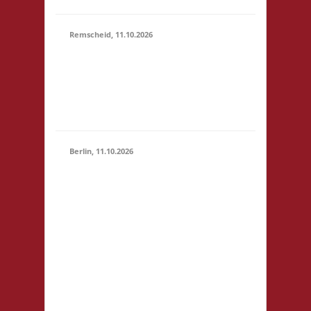
Remscheid, 11.10.2026
11.00 Uhr Die Welle
11.10.2026
GmbH Am Wall 54
(11:00 -
42897 Remscheid
23:59)
Startgeld: € 5,- 3x
Basis
Berlin, 11.10.2026
11.00 Uhr
Jugendfreizeiteinrichtung
"Tietze" Tietzenweg 13
12203 Berlin Startgeld: -
3x Basis grundsätzlich
11.10.2026
Selbstversorgung (Kaffee
(11:00 -
und Limo werden
23:59)
eingeschränkt zur
Verfügung gestellt),
fußläufig zum S-Bhf