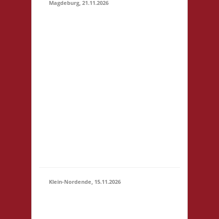
Magdeburg, 21.11.2026
10.30 Uhr
Stadtbibliothek
Magdeburg Breiter
Weg 109 39104
Magdeburg Startgeld:
€ 5,- 3x Basis
21.11.2026
Grundsätzlich gilt
(10:30 -
Selbstversorgung. Es
23:59)
können aber vor Ort
Speisen und Getränke
kostengünstig
erworben werden. Für
Minderjährige (U18)
wi...
Klein-Nordende, 15.11.2026
10.30 Uhr Töverhuus
Dorfstr. 80 25336 Klein
15.11.2026
Nordende Startgeld: €