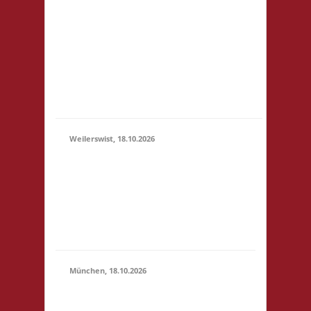
3x Basis Startgeld wird
(11:00 -
für ein bereitgestelltes
23:59)
Büfett, für eine Spende
an den Veranstalter &
für Preise verwendet.
Um weitere Spenden
wir...
Weilerswist, 18.10.2026
11.00 Caritas Quartier
Heinrich-Rosen-Allee 6
18.10.2026
53919 Weilerswist
(11:00 -
Startgeld: € 3,- 4x
23:59)
Basis keine
Verpflegung vor Ort
München, 18.10.2026
10.00 Uhr RIO Riem
Willy-Brandt-Allee 32