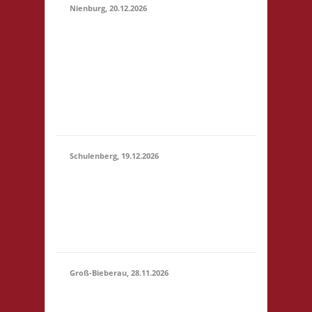
Nienburg, 20.12.2026
11.00 Uhr Rahn Schule
Wilhelmstr. 36 31582
20.12.2026
Nienburg Startgeld: €
(11:00 -
5,- 3x Basis 10.30 Uhr
23:59)
Anmelden/Treffen,
keine Verpflegung vor
Ort
Schulenberg, 19.12.2026
11.00 Uhr VeB
19.12.2026
Brettspielpension
(11:00 -
Tannenhöhe 2 38707
23:59)
Schulenberg Startgeld:
- 3x Basis
Groß-Bieberau, 28.11.2026
15.00 Uhr REAS
Begegnungsraum
28.11.2026