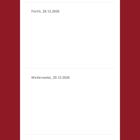
Fürth, 28.12.2026
15.00 Uhr Alte Schule
Fürth Heppenheimer
28.12.2026
Str. 12 64658 Fürth
(15:00 -
Startgeld: € 3,- 2x
23:59)
Basis, 1x Zu neuen
Ufern, 1x Städte &
Ritter
Weilerswist, 20.12.2026
11.00 Caritas Quartier
Heinrich-Rosen-Allee 6
20.12.2026
53919 Weilerswist
(11:00 -
Startgeld: € 3,- 1x
23:59)
Basis, 2x Städte &
Ritter keine
Verpflegung vor Ort