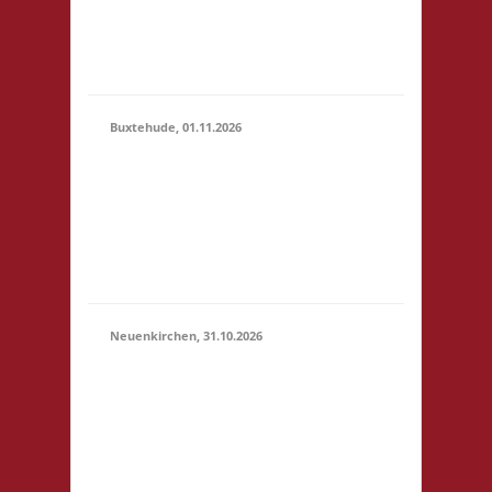
erlaubt -
Selbstversorgung, nur
Kaf...
Buxtehude, 01.11.2026
10.00 Uhr Freizeithaus
Buxtehude
01.11.2026
Geschwister-Scholl-
(10:00 -
Platz 1 21614
23:59)
Buxtehude Startgeld: €
5,- 3x Basis
Neuenkirchen, 31.10.2026
11.00 Uhr Hinterdeich
147 21635
31.10.2026
Neuenkirchen
(11:00 -
Startgeld: € 5,- 3x
23:59)
Basis Es wird wie
immer ein Buffet