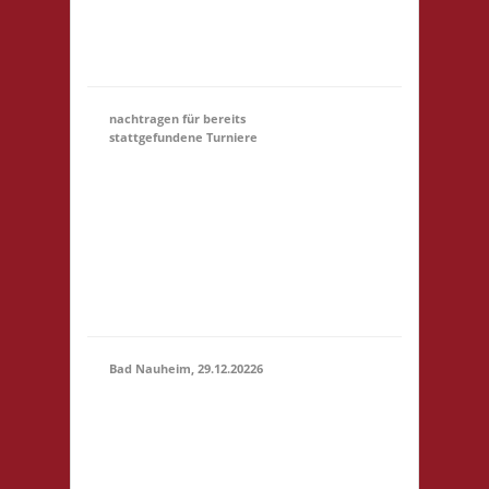
Startgeld: € 5,- 3x
Basis Startgeld (U18)
entfällt
nachtragen für bereits
stattgefundene Turniere
Hier könnt Ihr Euch für
ein Turnier, an dem
31.12.
(00:01)
-
Ihr teilgewnommen
31.03.2027
habt, NACHTRÄGLICH
(23:59)
anmelden. Bitte gebt
unter Kommentar das
Turnier an, danke!
Bad Nauheim, 29.12.20226
12.00 Uhr Mittelstr. 21
29.12.2026
61231 Bad Nauheim
(12:00 -
Startgeld: € 5,- 3x
23:59)
Basis