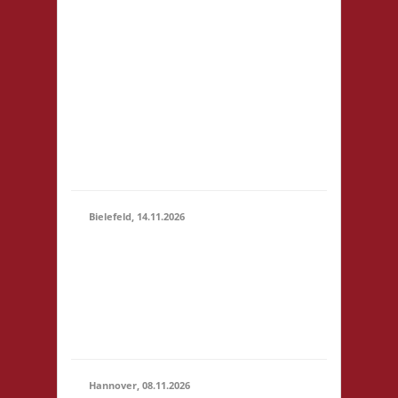
81248 München
14.11.2026
Startgeld: € 5- 3x Basis
(10:00 -
keine Verpflegung vor
23:59)
Ort, Ort: Foyer der
Realschule. Die
Teilnahmegebühr wird
dem Förderverein der
Realschule gespendet
und entfällt...
Bielefeld, 14.11.2026
10.00 Uhr Spielewiese
Spielefeld e. V.
14.11.2026
Ravensberger Park 6
(10:00 -
33607 Bielefeld
23:59)
Startgeld: - 3x Basis,
Finale: Zu neuen Ufern
Hannover, 08.11.2026