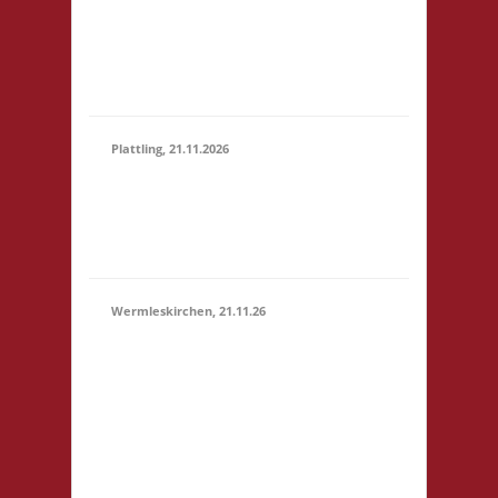
Marktstr. 13 64401
(15:00 -
Groß-Bieberau
23:59)
Startgeld: € 5,- 3x
Basis
Plattling, 21.11.2026
16.00 Uhr Spieletage
21.11.2026
Deggendorf Werkstr.
(16:00 -
19 94447 Plattling
23:59)
Startgeld: - 3x Basis
Wermleskirchen, 21.11.26
14.15 Uhr WermelsCon
CVJM Wermelskirchen
Markt 4 42929
Wermelskirchen
Startgeld: - 2x Basis, 1x
21.11.2026
Städte & Ritter Die
(14:15 -
WermelsCon öffnet
23:59)