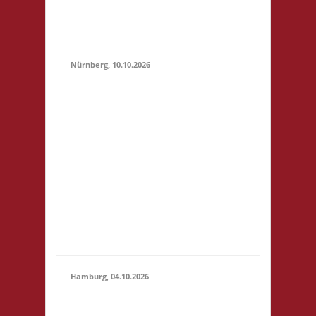
"Botanischer Garten"
(S1)...
Nürnberg, 10.10.2026
11.00 Uhr Pellerhaus
Egidienplatz 23 90403
Nürnberg Startgeld: €
5 (10),.* 3x Basis o. 2x
10.10.2026
Basis, 1x Zu neuen
(11:00 -
Ufern* *Wichtig:
23:59)
nähere Informationen
entnehmt bitte der
verlinkten Webseite!
Anmeldung bis
01.10.2026.
Hamburg, 04.10.2026
10.30 Uhr Brett
Hamburg Gymnasium