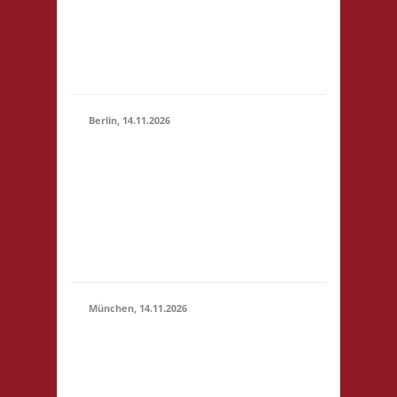
(10:30 -
4,- 4x Basis wir bieten
23:59)
Kuchen, Suppe und
Getränke gegen
Spende an
Berlin, 14.11.2026
10.00 Uhr
Grundschule unter
14.11.2026
dem Regenbogen
(10:00 -
Murtzaner Ring 35-37
23:59)
12681 Berlin Startgeld:
- 3x Basis, Finale:
Fischer v. Catan
München, 14.11.2026
10.00 Uhr
Bildungscampus
Freiham Hildegard-
Hamm-Brücher-Str. 3