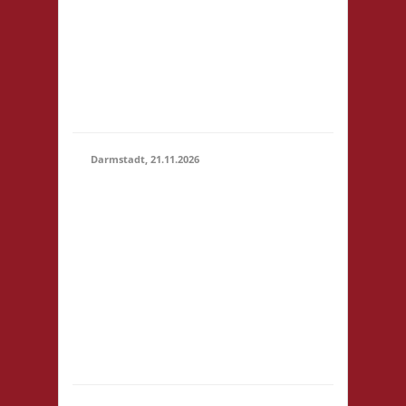
um 14:00! Es wird
keine
Teilnahmegebühr
erhoben! Startgebühr,
Snacks & Getränke
gegen freiwillige...
Darmstadt, 21.11.2026
14.00 Uhr Darmstadt
spielt
Kongresszentrum
Darmstadtium
21.11.2026
Schloßgraben 1 64283
(14:00 -
Darmstadt
23:59)
eintrittspflichtige
Veranstaltung 3x
Basis, Finale: Zu neuen
Ufern