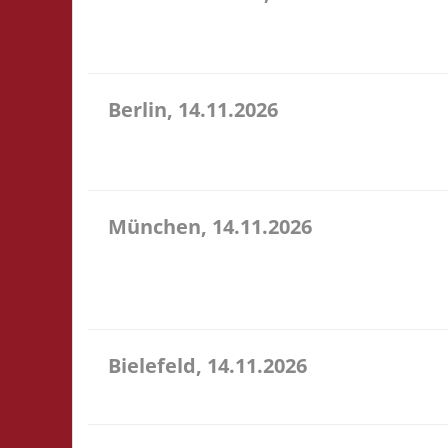
10.30 Uhr Töverhuus Dorfstr. 80 25336 Klein Norde
gegen Spende an
Berlin, 14.11.2026
10.00 Uhr Grundschule unter dem Regenbogen Murtza
Catan
München, 14.11.2026
10.00 Uhr Bildungscampus Freiham Hildegard-Hamm
Verpflegung vor Ort, Ort: Foyer der Realschule. 
entfällt...
Bielefeld, 14.11.2026
10.00 Uhr Spielewiese Spielefeld e. V. Ravensberger