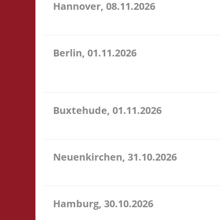
Hannover, 08.11.2026
11.00 Uhr Heimathafen Hannover Werftstr. 19 30163 
Berlin, 01.11.2026
11.00 Uhr Stadtteilzentrum Prenzlauer Berg Fehrbell
U18: Startgeld frei - im Raum selbst ist das Trage
Buxtehude, 01.11.2026
10.00 Uhr Freizeithaus Buxtehude Geschwister-Scho
Neuenkirchen, 31.10.2026
11.00 Uhr Hinterdeich 147 21635 Neuenkirchen Star
Hamburg, 30.10.2026
17.00 Uhr Jugendclub im Quartier Am Hohenstege 1