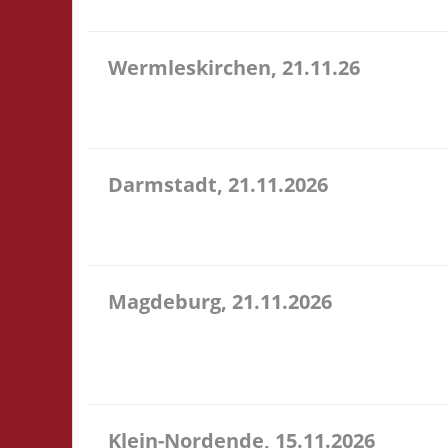
Wermleskirchen, 21.11.26
14.15 Uhr WermelsCon CVJM Wermelskirchen Markt 4
WermelsCon öffnet um 14:00! Es wird keine Teilna
Darmstadt, 21.11.2026
14.00 Uhr Darmstadt spielt Kongresszentrum Darm
Veranstaltung 3x Basis, Finale: Zu neuen Ufern
Magdeburg, 21.11.2026
10.30 Uhr Stadtbibliothek Magdeburg Breiter Weg 1
Selbstversorgung. Es können aber vor Ort Speise
wi...
Klein-Nordende, 15.11.2026