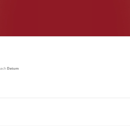
 nach
Datum
 Weilerswist Startgeld: € 3,- 4x Basis keine Verpflegung vor Ort