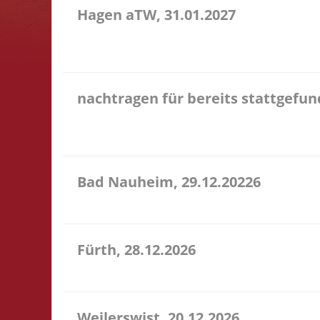
Hagen aTW, 31.01.2027
11.00 Uhr Schießstand im Bürgerhaus Theodor-Heuss
entfällt
nachtragen für bereits stattgefu
Hier könnt Ihr Euch für ein Turnier, an dem Ihr
Kommentar das Turnier an, danke!
Bad Nauheim, 29.12.20226
12.00 Uhr Mittelstr. 21 61231 Bad Nauheim Startgel
Fürth, 28.12.2026
15.00 Uhr Alte Schule Fürth Heppenheimer Str. 12 6
Weilerswist, 20.12.2026