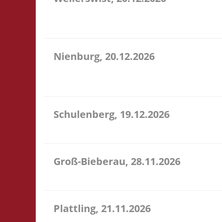
11.00 Caritas Quartier Heinrich-Rosen-Allee 6 53919
Verpflegung vor Ort
Nienburg, 20.12.2026
11.00 Uhr Rahn Schule Wilhelmstr. 36 31582 Nienbu
Verpflegung vor Ort
Schulenberg, 19.12.2026
11.00 Uhr VeB Brettspielpension Tannenhöhe 2 387
Groß-Bieberau, 28.11.2026
15.00 Uhr REAS Begegnungsraum Marktstr. 13 64401
Plattling, 21.11.2026
16.00 Uhr Spieletage Deggendorf Werkstr. 19 94447 