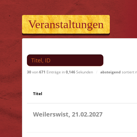
Veranstaltungen
Suchen nach
30
von
671
Einträge in
0,146
Sekunden
/
absteigend
sortiert
Titel
Weilerswist, 21.02.2027
11.00 Caritas Quartier Heinrich-Rosen-Allee 6 53919