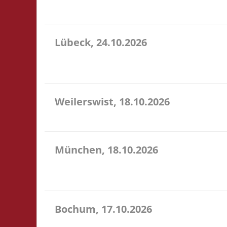
sehr preiswerte Speisen & Getränke vor Ort.
Lübeck, 24.10.2026
11.00 Uhr Geschichtserlebnisraum Roter Hahn e. V.
für ein bereitgestelltes Büfett, für eine Spende a
Weilerswist, 18.10.2026
11.00 Caritas Quartier Heinrich-Rosen-Allee 6 53919
München, 18.10.2026
10.00 Uhr RIO Riem Willy-Brandt-Allee 32 81829 Mün
Ort
Bochum, 17.10.2026
11.00 Uhr Sportzentrum Preins Feld Preins Feld 3 4