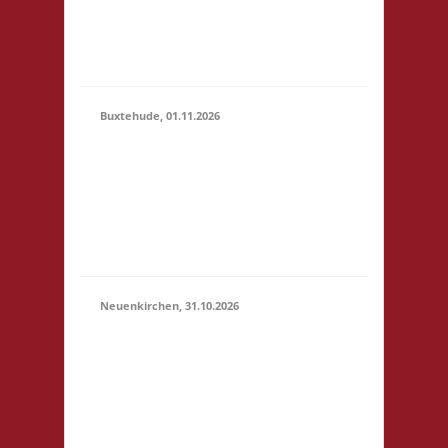
erlaubt -
Selbstversorgung, nur
Kaf...
Buxtehude, 01.11.2026
10.00 Uhr Freizeithaus
Buxtehude
01.11.2026
Geschwister-Scholl-
(10:00 -
Platz 1 21614
23:59)
Buxtehude Startgeld: €
5,- 3x Basis
Neuenkirchen, 31.10.2026
11.00 Uhr Hinterdeich
147 21635
31.10.2026
Neuenkirchen
(11:00 -
Startgeld: € 5,- 3x
23:59)
Basis Es wird wie
immer ein Buffet