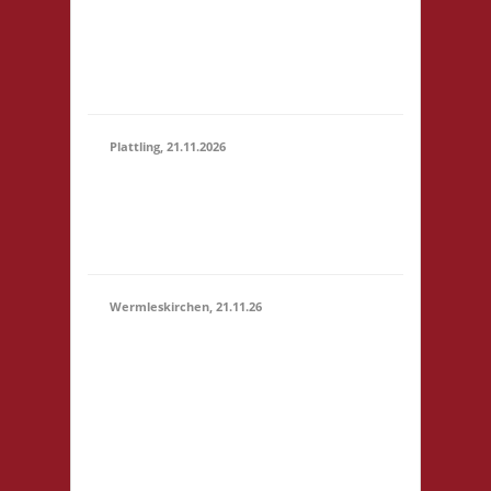
Marktstr. 13 64401
(15:00 -
Groß-Bieberau
23:59)
Startgeld: € 5,- 3x
Basis
Plattling, 21.11.2026
16.00 Uhr Spieletage
21.11.2026
Deggendorf Werkstr.
(16:00 -
19 94447 Plattling
23:59)
Startgeld: - 3x Basis
Wermleskirchen, 21.11.26
14.15 Uhr WermelsCon
CVJM Wermelskirchen
Markt 4 42929
Wermelskirchen
Startgeld: - 2x Basis, 1x
21.11.2026
Städte & Ritter Die
(14:15 -
WermelsCon öffnet
23:59)