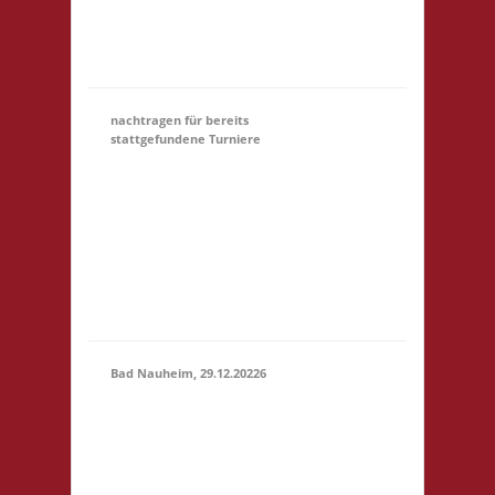
Startgeld: € 5,- 3x
Basis Startgeld (U18)
entfällt
nachtragen für bereits
stattgefundene Turniere
Hier könnt Ihr Euch für
ein Turnier, an dem
31.12.
(00:01)
-
Ihr teilgewnommen
31.03.2027
habt, NACHTRÄGLICH
(23:59)
anmelden. Bitte gebt
unter Kommentar das
Turnier an, danke!
Bad Nauheim, 29.12.20226
12.00 Uhr Mittelstr. 21
29.12.2026
61231 Bad Nauheim
(12:00 -
Startgeld: € 5,- 3x
23:59)
Basis