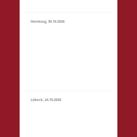
geben
Hamburg, 30.10.2026
17.00 Uhr Jugendclub
im Quartier Am
Hohenstege 1 21029
30.10.2026
Hamburg Startgeld: -
(17:00 -
3x Basis Bitte
23:59)
unterstützt den
Jugendclub: sehr
preiswerte Speisen &
Getränke vor Ort.
Lübeck, 24.10.2026
11.00 Uhr
Geschichtserlebnisraum
Roter Hahn e. V.
Pommernring 58 23569
Lübeck Startgeld: € 5,-
24.10.2026