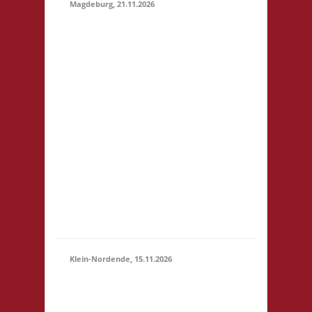
Magdeburg, 21.11.2026
10.30 Uhr
Stadtbibliothek
Magdeburg Breiter
Weg 109 39104
Magdeburg Startgeld:
€ 5,- 3x Basis
21.11.2026
Grundsätzlich gilt
(10:30 -
Selbstversorgung. Es
23:59)
können aber vor Ort
Speisen und Getränke
kostengünstig
erworben werden. Für
Minderjährige (U18)
wi...
Klein-Nordende, 15.11.2026
10.30 Uhr Töverhuus
Dorfstr. 80 25336 Klein
15.11.2026
Nordende Startgeld: €