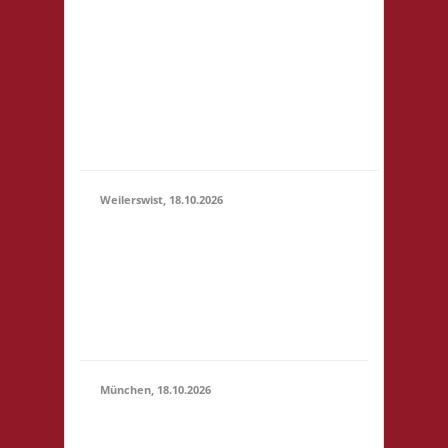
3x Basis Startgeld wird
(11:00 -
für ein bereitgestelltes
23:59)
Büfett, für eine Spende
an den Veranstalter &
für Preise verwendet.
Um weitere Spenden
wir...
Weilerswist, 18.10.2026
11.00 Caritas Quartier
Heinrich-Rosen-Allee 6
18.10.2026
53919 Weilerswist
(11:00 -
Startgeld: € 3,- 4x
23:59)
Basis keine
Verpflegung vor Ort
München, 18.10.2026
10.00 Uhr RIO Riem
Willy-Brandt-Allee 32