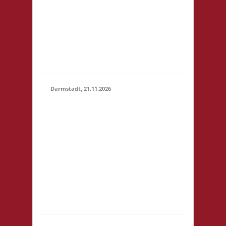
um 14:00! Es wird
keine
Teilnahmegebühr
erhoben! Startgebühr,
Snacks & Getränke
gegen freiwillige...
Darmstadt, 21.11.2026
14.00 Uhr Darmstadt
spielt
Kongresszentrum
Darmstadtium
21.11.2026
Schloßgraben 1 64283
(14:00 -
Darmstadt
23:59)
eintrittspflichtige
Veranstaltung 3x
Basis, Finale: Zu neuen
Ufern