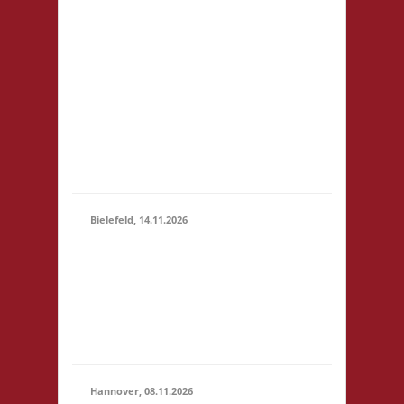
81248 München
14.11.2026
Startgeld: € 5- 3x Basis
(10:00 -
keine Verpflegung vor
23:59)
Ort, Ort: Foyer der
Realschule. Die
Teilnahmegebühr wird
dem Förderverein der
Realschule gespendet
und entfällt...
Bielefeld, 14.11.2026
10.00 Uhr Spielewiese
Spielefeld e. V.
14.11.2026
Ravensberger Park 6
(10:00 -
33607 Bielefeld
23:59)
Startgeld: - 3x Basis,
Finale: Zu neuen Ufern
Hannover, 08.11.2026