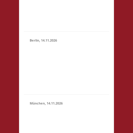
(10:30 -
4,- 4x Basis wir bieten
23:59)
Kuchen, Suppe und
Getränke gegen
Spende an
Berlin, 14.11.2026
10.00 Uhr
Grundschule unter
14.11.2026
dem Regenbogen
(10:00 -
Murtzaner Ring 35-37
23:59)
12681 Berlin Startgeld:
- 3x Basis, Finale:
Fischer v. Catan
München, 14.11.2026
10.00 Uhr
Bildungscampus
Freiham Hildegard-
Hamm-Brücher-Str. 3