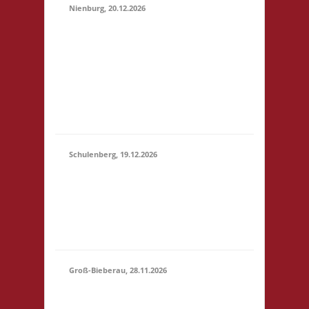
Nienburg, 20.12.2026
11.00 Uhr Rahn Schule
Wilhelmstr. 36 31582
20.12.2026
Nienburg Startgeld: €
(11:00 -
5,- 3x Basis 10.30 Uhr
23:59)
Anmelden/Treffen,
keine Verpflegung vor
Ort
Schulenberg, 19.12.2026
11.00 Uhr VeB
19.12.2026
Brettspielpension
(11:00 -
Tannenhöhe 2 38707
23:59)
Schulenberg Startgeld:
- 3x Basis
Groß-Bieberau, 28.11.2026
15.00 Uhr REAS
Begegnungsraum
28.11.2026