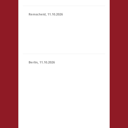
Remscheid, 11.10.2026
11.00 Uhr Die Welle
11.10.2026
GmbH Am Wall 54
(11:00 -
42897 Remscheid
23:59)
Startgeld: € 5,- 3x
Basis
Berlin, 11.10.2026
11.00 Uhr
Jugendfreizeiteinrichtung
"Tietze" Tietzenweg 13
12203 Berlin Startgeld: -
3x Basis grundsätzlich
11.10.2026
Selbstversorgung (Kaffee
(11:00 -
und Limo werden
23:59)
eingeschränkt zur
Verfügung gestellt),
fußläufig zum S-Bhf