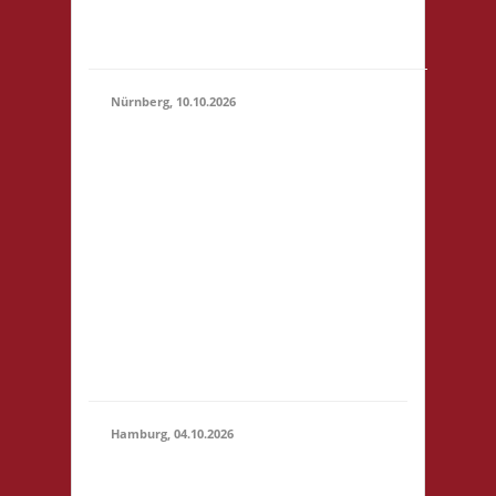
"Botanischer Garten"
(S1)...
Nürnberg, 10.10.2026
11.00 Uhr Pellerhaus
Egidienplatz 23 90403
Nürnberg Startgeld: €
5 (10),.* 3x Basis o. 2x
10.10.2026
Basis, 1x Zu neuen
(11:00 -
Ufern* *Wichtig:
23:59)
nähere Informationen
entnehmt bitte der
verlinkten Webseite!
Anmeldung bis
01.10.2026.
Hamburg, 04.10.2026
10.30 Uhr Brett
Hamburg Gymnasium