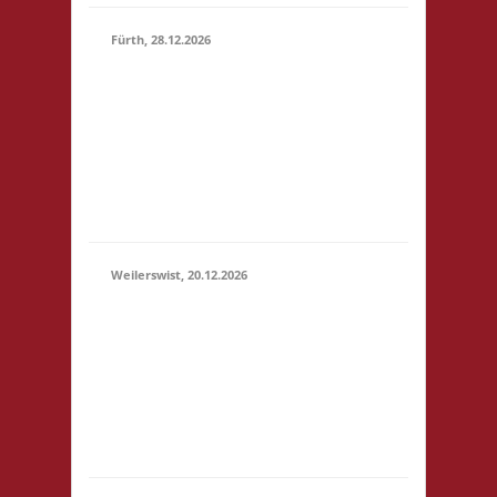
Fürth, 28.12.2026
15.00 Uhr Alte Schule
Fürth Heppenheimer
28.12.2026
Str. 12 64658 Fürth
(15:00 -
Startgeld: € 3,- 2x
23:59)
Basis, 1x Zu neuen
Ufern, 1x Städte &
Ritter
Weilerswist, 20.12.2026
11.00 Caritas Quartier
Heinrich-Rosen-Allee 6
20.12.2026
53919 Weilerswist
(11:00 -
Startgeld: € 3,- 1x
23:59)
Basis, 2x Städte &
Ritter keine
Verpflegung vor Ort