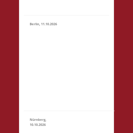
Basis
Berlin, 11.10.2026
11.00 Uhr
Jugendfreizeiteinrichtung
"Tietze" Tietzenweg 13
12203 Berlin Startgeld: -
3x Basis grundsätzlich
11.10.2026
Selbstversorgung (Kaffee
(11:00 -
und Limo werden
23:59)
eingeschränkt zur
Verfügung gestellt),
fußläufig zum S-Bhf
"Botanischer Garten"
(S1)...
Nürnberg,
10.10.2026
11.00 Uhr