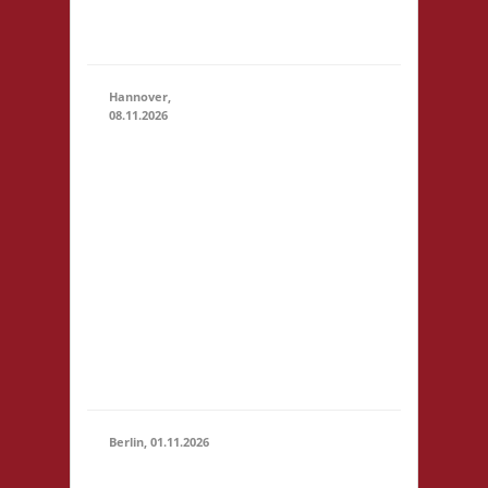
Zu neuen
Ufern
Hannover,
08.11.2026
11.00 Uhr
Heimathafen
Hannover
Werftstr. 19
08.11.2026
(11:00 -
30163
23:59)
Hannover
Startgeld: €
5,- 3x Basis
für Kinder
bis 14
Jahren € 3,-
Berlin, 01.11.2026
11.00 Uhr
Stadtteilzentrum