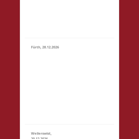
Bad
Nauheim
Startgeld:
€ 5,- 3x
Basis
Fürth, 28.12.2026
15.00 Uhr Alte
Schule Fürth
Heppenheimer
Str. 12 64658
28.12.2026
(15:00 -
Fürth
23:59)
Startgeld: € 3,-
2x Basis, 1x Zu
neuen Ufern,
1x Städte &
Ritter
Weilerswist,
20.12.2026