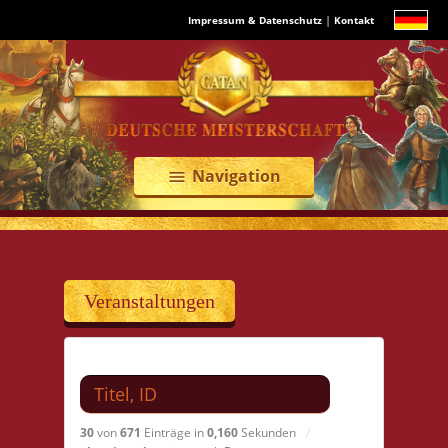
|
Impressum & Datenschutz
Kontakt
Navigation
menu
Veranstaltungen
Suchen nach
30
von
671
Einträge in
0,160
Sekunden
/