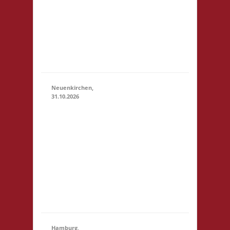
23:59)
Scholl-Platz
1 21614
Buxtehude
Startgeld: €
5,- 3x Basis
Neuenkirchen,
31.10.2026
11.00 Uhr
Hinterdeich
147 21635
31.10.2026
(11:00 -
Neuenkirchen
23:59)
Startgeld: €
5,- 3x Basis Es
wird wie
immer ein
Buffet geben
Hamburg,