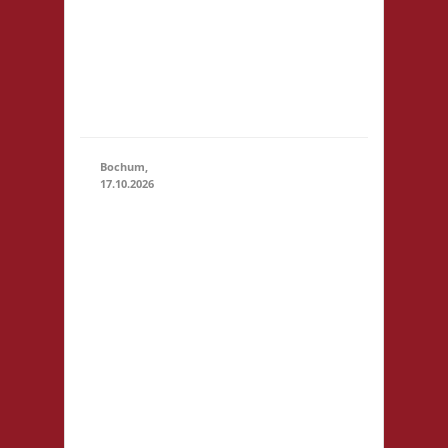
Startgeld
(U18): -,
keine
Verpflegung
vor Ort
Bochum,
17.10.2026
11.00 Uhr
Sportzentrum
Preins Feld
Preins Feld 3
44869
Bochum
Startgeld: €
5,- 2x Basis,
1x Städte &
17.10.2026
(11:00 -
Ritter
23:59)
Getränke
sind vor Ort