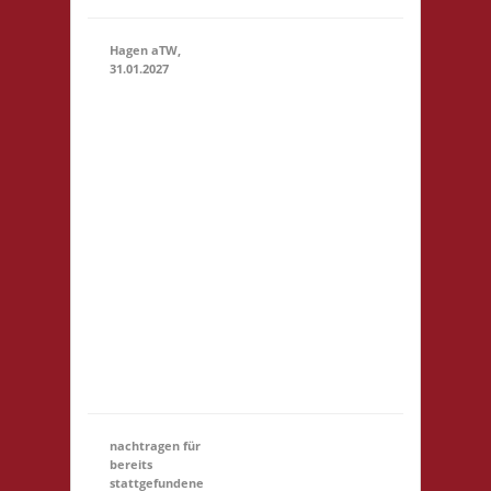
Hagen aTW,
31.01.2027
11.00 Uhr
Schießstand
im
Bürgerhaus
Theodor-
31.01.2027
(11:00 -
Heuss-Str.
23:59)
19 49170
Hagen aTW
Startgeld: €
5,- 3x Basis
Startgeld
(U18)
entfällt
nachtragen für
bereits
stattgefundene