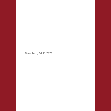
14.11.2026
(10:00 -
Ring 35-37
23:59)
12681 Berlin
Startgeld: -
3x Basis,
Finale:
Fischer v.
Catan
München, 14.11.2026
10.00 Uhr
Bildungscampus
Freiham
Hildegard-Hamm-
Brücher-Str. 3
81248 München
Startgeld: € 5- 3x
Basis keine
14.11.2026
(10:00
Verpflegung vor
- 23:59)
Ort, Ort: Foyer