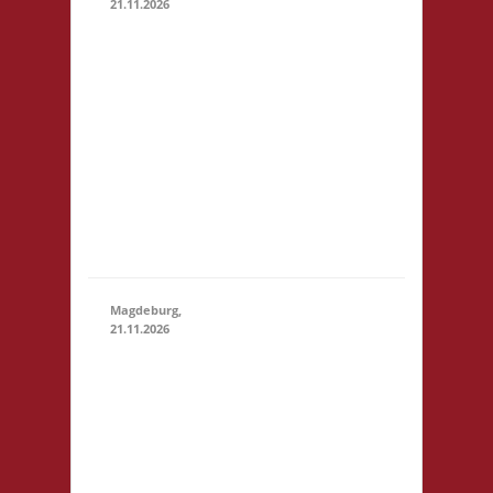
21.11.2026
14.00 Uhr
Darmstadt spielt
Kongresszentrum
Darmstadtium
21.11.2026
(14:00
Schloßgraben 1
- 23:59)
64283 Darmstadt
eintrittspflichtige
Veranstaltung 3x
Basis, Finale: Zu
neuen Ufern
Magdeburg,
21.11.2026
10.30 Uhr
Stadtbibliothek
Magdeburg
Breiter Weg 109
39104
Magdeburg