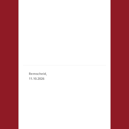
erhältlich,
dürfen aber
auch
mitgebracht
werden.
Snacks bitte
bei Bedarf
selbst
mitbringen
Remscheid,
11.10.2026
11.00 Uhr
Die Welle
GmbH Am
Wall 54
11.10.2026
(11:00 - 23:59)
42897
Remscheid
Startgeld:
€ 5,- 3x