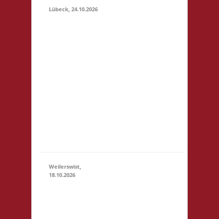
Lübeck, 24.10.2026
11.00 Uhr
Geschichtserlebnisraum
Roter Hahn e. V.
Pommernring 58 23569
Lübeck Startgeld: € 5,-
24.10.2026
3x Basis Startgeld wird
(11:00 -
für ein bereitgestelltes
23:59)
Büfett, für eine Spende
an den Veranstalter &
für Preise verwendet.
Um weitere Spenden
wir...
Weilerswist,
18.10.2026
11.00
Caritas
Quartier
Heinrich-