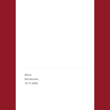
Startgeld: € 5,- 3x
Basis
21.11.2026
(10:30
Grundsätzlich gilt
- 23:59)
Selbstversorgung.
Es können aber
vor Ort Speisen
und Getränke
kostengünstig
erworben
werden. Für
Minderjährige
(U18) wi...
Klein-
Nordende,
15.11.2026
10.30 Uhr
Töverhuus
Dorfstr. 80
25336
Klein