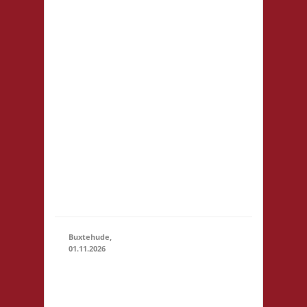
Prenzlauer Berg
Fehrbelliner Str.
92 10119 Berlin
Startgeld: € 5,- 2x
Basis, 1x Fischer
01.11.2026
(11:00
von Catan U18:
- 23:59)
Startgeld frei - im
Raum selbst ist
das Tragen von
Straßenschuhen
nicht erlaubt -
Selbstversorgung,
nur Kaf...
Buxtehude,
01.11.2026
10.00 Uhr
Freizeithaus
Buxtehude
01.11.2026
(10:00 -
Geschwister-