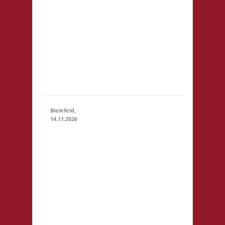
der Realschule.
Die
Teilnahmegebühr
wird dem
Förderverein der
Realschule
gespendet und
entfällt...
Bielefeld,
14.11.2026
10.00 Uhr
Spielewiese
Spielefeld e.
V.
14.11.2026
(10:00 -
Ravensberger
23:59)
Park 6 33607
Bielefeld
Startgeld: - 3x
Basis, Finale: