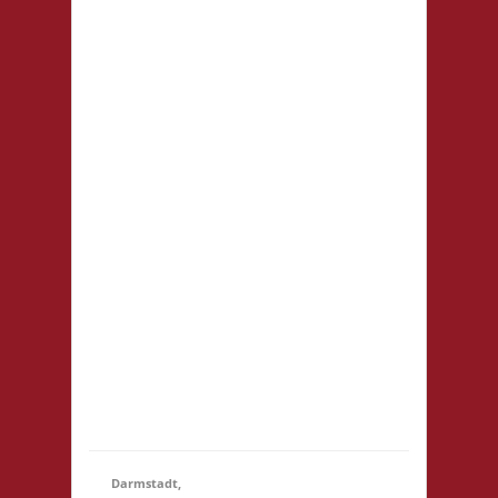
WermelsCon
CVJM
Wermelskirchen
Markt 4 42929
Wermelskirchen
Startgeld: - 2x
Basis, 1x Städte &
21.11.2026
(14:15
Ritter Die
- 23:59)
WermelsCon
öffnet um 14:00!
Es wird keine
Teilnahmegebühr
erhoben!
Startgebühr,
Snacks &
Getränke gegen
freiwillige...
Darmstadt,