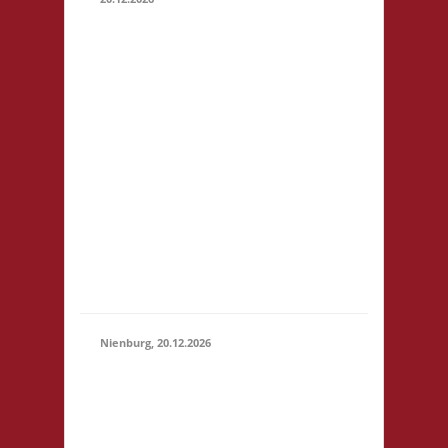
11.00
Caritas
Quartier
Heinrich-
Rosen-Allee
6 53919
20.12.2026
(11:00 - 23:59)
Weilerswist
Startgeld: €
3,- 1x Basis,
2x Städte &
Ritter keine
Verpflegung
vor Ort
Nienburg, 20.12.2026
11.00 Uhr Rahn
Schule Wilhelmstr.
36 31582
Nienburg
20.12.2026