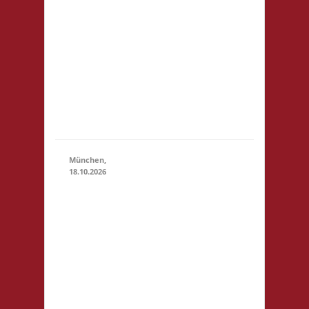
Rosen-Allee
18.10.2026
(11:00 - 23:59)
6 53919
Weilerswist
Startgeld: €
3,- 4x Basis
keine
Verpflegung
vor Ort
München,
18.10.2026
10.00 Uhr
RIO Riem
Willy-
Brandt-
Allee 32
81829
18.10.2026
(10:00 - 23:59)
München
Startgeld: €
5,- 3x Basis