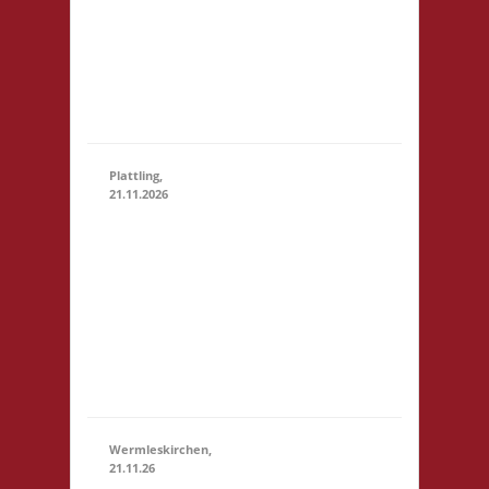
28.11.2026
(15:00
Marktstr. 13
- 23:59)
64401 Groß-
Bieberau
Startgeld: € 5,- 3x
Basis
Plattling,
21.11.2026
16.00 Uhr
Spieletage
Deggendorf
21.11.2026
(16:00 - 23:59)
Werkstr. 19
94447
Plattling
Startgeld: -
3x Basis
Wermleskirchen,
21.11.26
14.15 Uhr