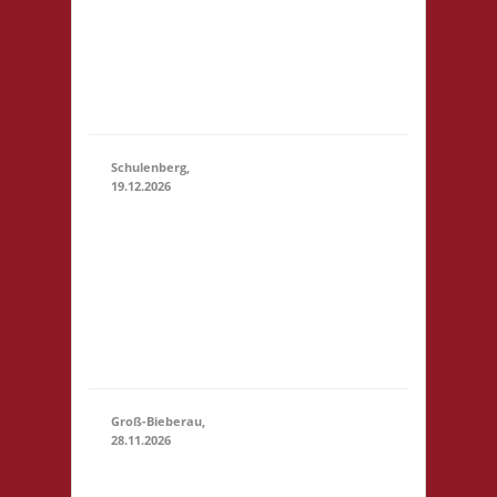
Startgeld: € 5,- 3x
(11:00 - 23:59)
Basis 10.30 Uhr
Anmelden/Treffen,
keine Verpflegung
vor Ort
Schulenberg,
19.12.2026
11.00 Uhr VeB
Brettspielpension
19.12.2026
(11:00
Tannenhöhe 2
- 23:59)
38707
Schulenberg
Startgeld: - 3x
Basis
Groß-Bieberau,
28.11.2026
15.00 Uhr REAS
Begegnungsraum