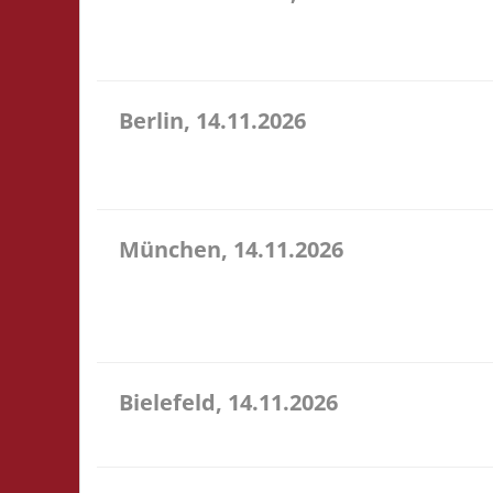
10.30 Uhr Töverhuus Dorfstr. 80 25336 Klein Norde
gegen Spende an
Berlin, 14.11.2026
10.00 Uhr Grundschule unter dem Regenbogen Murtza
Catan
München, 14.11.2026
10.00 Uhr Bildungscampus Freiham Hildegard-Hamm
Verpflegung vor Ort, Ort: Foyer der Realschule. 
entfällt...
Bielefeld, 14.11.2026
10.00 Uhr Spielewiese Spielefeld e. V. Ravensberger