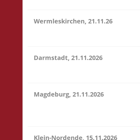
Wermleskirchen, 21.11.26
14.15 Uhr WermelsCon CVJM Wermelskirchen Markt 4
WermelsCon öffnet um 14:00! Es wird keine Teilna
Darmstadt, 21.11.2026
14.00 Uhr Darmstadt spielt Kongresszentrum Darm
Veranstaltung 3x Basis, Finale: Zu neuen Ufern
Magdeburg, 21.11.2026
10.30 Uhr Stadtbibliothek Magdeburg Breiter Weg 1
Selbstversorgung. Es können aber vor Ort Speise
wi...
Klein-Nordende, 15.11.2026