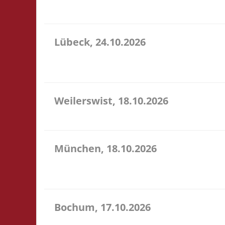
sehr preiswerte Speisen & Getränke vor Ort.
Lübeck, 24.10.2026
11.00 Uhr Geschichtserlebnisraum Roter Hahn e. V.
für ein bereitgestelltes Büfett, für eine Spende a
Weilerswist, 18.10.2026
11.00 Caritas Quartier Heinrich-Rosen-Allee 6 53919
München, 18.10.2026
10.00 Uhr RIO Riem Willy-Brandt-Allee 32 81829 Mün
Ort
Bochum, 17.10.2026
11.00 Uhr Sportzentrum Preins Feld Preins Feld 3 4