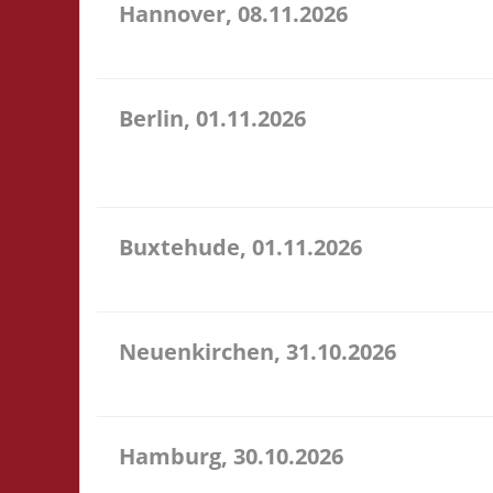
Hannover, 08.11.2026
11.00 Uhr Heimathafen Hannover Werftstr. 19 30163 
Berlin, 01.11.2026
11.00 Uhr Stadtteilzentrum Prenzlauer Berg Fehrbell
U18: Startgeld frei - im Raum selbst ist das Trage
Buxtehude, 01.11.2026
10.00 Uhr Freizeithaus Buxtehude Geschwister-Scho
Neuenkirchen, 31.10.2026
11.00 Uhr Hinterdeich 147 21635 Neuenkirchen Star
Hamburg, 30.10.2026
17.00 Uhr Jugendclub im Quartier Am Hohenstege 1