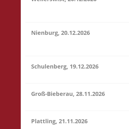
11.00 Caritas Quartier Heinrich-Rosen-Allee 6 53919
Verpflegung vor Ort
Nienburg, 20.12.2026
11.00 Uhr Rahn Schule Wilhelmstr. 36 31582 Nienbu
Verpflegung vor Ort
Schulenberg, 19.12.2026
11.00 Uhr VeB Brettspielpension Tannenhöhe 2 387
Groß-Bieberau, 28.11.2026
15.00 Uhr REAS Begegnungsraum Marktstr. 13 64401
Plattling, 21.11.2026
16.00 Uhr Spieletage Deggendorf Werkstr. 19 94447 