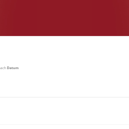
 nach
Datum
 Weilerswist Startgeld: € 3,- 4x Basis keine Verpflegung vor Ort