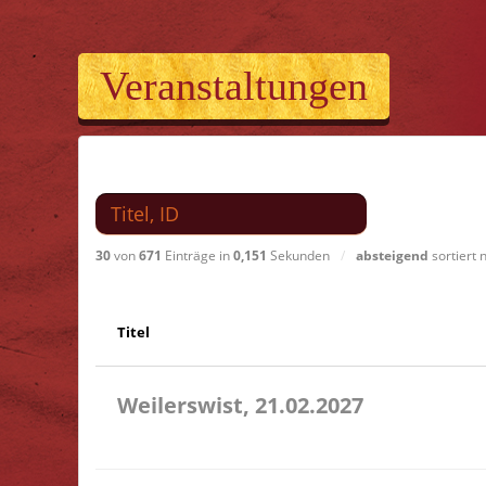
Veranstaltungen
Suchen nach
30
von
671
Einträge in
0,151
Sekunden
/
absteigend
sortiert
Titel
Weilerswist, 21.02.2027
11.00 Caritas Quartier Heinrich-Rosen-Allee 6 53919