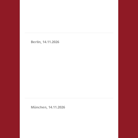
(10:30 -
4,- 4x Basis wir bieten
23:59)
Kuchen, Suppe und
Getränke gegen
Spende an
Berlin, 14.11.2026
10.00 Uhr
Grundschule unter
14.11.2026
dem Regenbogen
(10:00 -
Murtzaner Ring 35-37
23:59)
12681 Berlin Startgeld:
- 3x Basis, Finale:
Fischer v. Catan
München, 14.11.2026
10.00 Uhr
Bildungscampus
Freiham Hildegard-
Hamm-Brücher-Str. 3