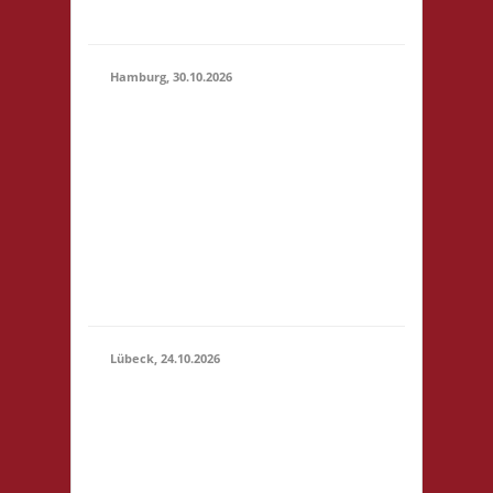
geben
Hamburg, 30.10.2026
17.00 Uhr Jugendclub
im Quartier Am
Hohenstege 1 21029
30.10.2026
Hamburg Startgeld: -
(17:00 -
3x Basis Bitte
23:59)
unterstützt den
Jugendclub: sehr
preiswerte Speisen &
Getränke vor Ort.
Lübeck, 24.10.2026
11.00 Uhr
Geschichtserlebnisraum
Roter Hahn e. V.
Pommernring 58 23569
Lübeck Startgeld: € 5,-
24.10.2026