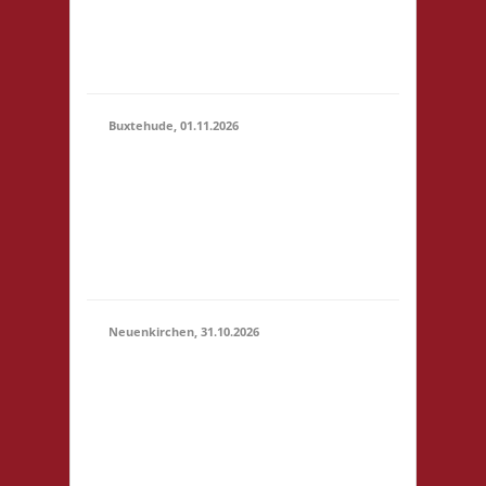
erlaubt -
Selbstversorgung, nur
Kaf...
Buxtehude, 01.11.2026
10.00 Uhr Freizeithaus
Buxtehude
01.11.2026
Geschwister-Scholl-
(10:00 -
Platz 1 21614
23:59)
Buxtehude Startgeld: €
5,- 3x Basis
Neuenkirchen, 31.10.2026
11.00 Uhr Hinterdeich
147 21635
31.10.2026
Neuenkirchen
(11:00 -
Startgeld: € 5,- 3x
23:59)
Basis Es wird wie
immer ein Buffet