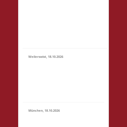
3x Basis Startgeld wird
(11:00 -
für ein bereitgestelltes
23:59)
Büfett, für eine Spende
an den Veranstalter &
für Preise verwendet.
Um weitere Spenden
wir...
Weilerswist, 18.10.2026
11.00 Caritas Quartier
Heinrich-Rosen-Allee 6
18.10.2026
53919 Weilerswist
(11:00 -
Startgeld: € 3,- 4x
23:59)
Basis keine
Verpflegung vor Ort
München, 18.10.2026
10.00 Uhr RIO Riem
Willy-Brandt-Allee 32