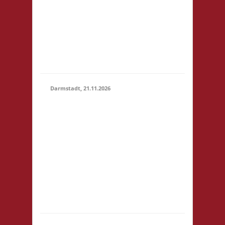
um 14:00! Es wird
keine
Teilnahmegebühr
erhoben! Startgebühr,
Snacks & Getränke
gegen freiwillige...
Darmstadt, 21.11.2026
14.00 Uhr Darmstadt
spielt
Kongresszentrum
Darmstadtium
21.11.2026
Schloßgraben 1 64283
(14:00 -
Darmstadt
23:59)
eintrittspflichtige
Veranstaltung 3x
Basis, Finale: Zu neuen
Ufern