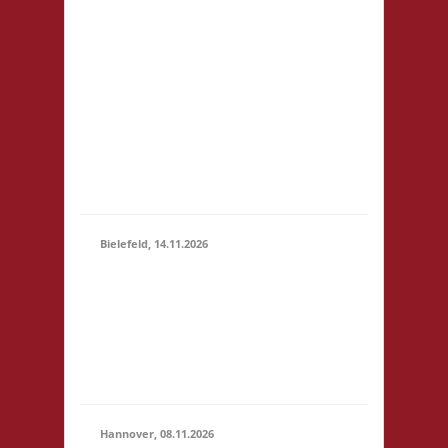
81248 München
14.11.2026
Startgeld: € 5- 3x Basis
(10:00 -
keine Verpflegung vor
23:59)
Ort, Ort: Foyer der
Realschule. Die
Teilnahmegebühr wird
dem Förderverein der
Realschule gespendet
und entfällt...
Bielefeld, 14.11.2026
10.00 Uhr Spielewiese
Spielefeld e. V.
14.11.2026
Ravensberger Park 6
(10:00 -
33607 Bielefeld
23:59)
Startgeld: - 3x Basis,
Finale: Zu neuen Ufern
Hannover, 08.11.2026