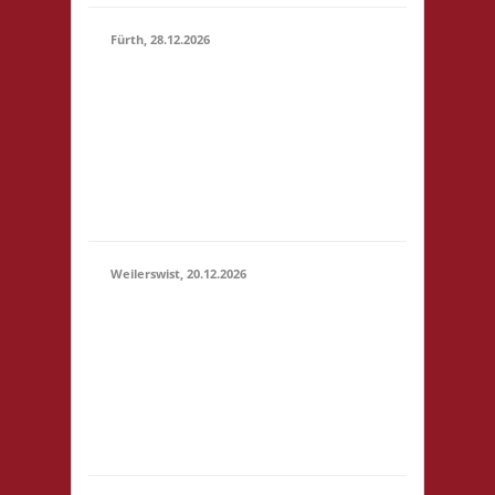
Fürth, 28.12.2026
15.00 Uhr Alte Schule
Fürth Heppenheimer
28.12.2026
Str. 12 64658 Fürth
(15:00 -
Startgeld: € 3,- 2x
23:59)
Basis, 1x Zu neuen
Ufern, 1x Städte &
Ritter
Weilerswist, 20.12.2026
11.00 Caritas Quartier
Heinrich-Rosen-Allee 6
20.12.2026
53919 Weilerswist
(11:00 -
Startgeld: € 3,- 1x
23:59)
Basis, 2x Städte &
Ritter keine
Verpflegung vor Ort