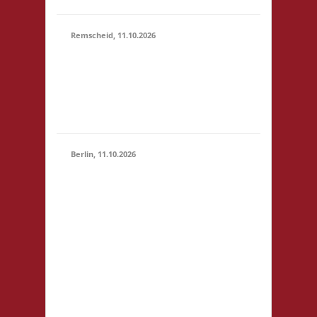
Remscheid, 11.10.2026
11.00 Uhr Die Welle
11.10.2026
GmbH Am Wall 54
(11:00 -
42897 Remscheid
23:59)
Startgeld: € 5,- 3x
Basis
Berlin, 11.10.2026
11.00 Uhr
Jugendfreizeiteinrichtung
"Tietze" Tietzenweg 13
12203 Berlin Startgeld: -
3x Basis grundsätzlich
11.10.2026
Selbstversorgung (Kaffee
(11:00 -
und Limo werden
23:59)
eingeschränkt zur
Verfügung gestellt),
fußläufig zum S-Bhf