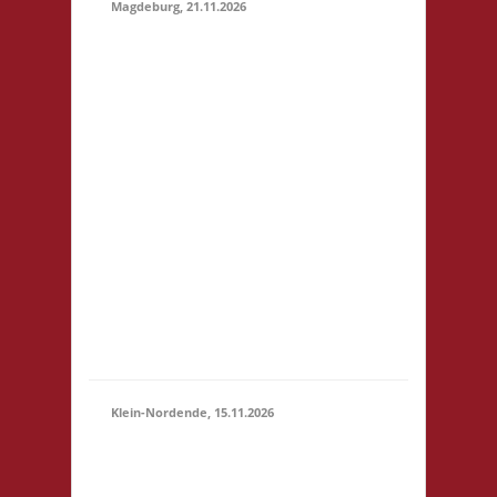
Magdeburg, 21.11.2026
10.30 Uhr
Stadtbibliothek
Magdeburg Breiter
Weg 109 39104
Magdeburg Startgeld:
€ 5,- 3x Basis
21.11.2026
Grundsätzlich gilt
(10:30 -
Selbstversorgung. Es
23:59)
können aber vor Ort
Speisen und Getränke
kostengünstig
erworben werden. Für
Minderjährige (U18)
wi...
Klein-Nordende, 15.11.2026
10.30 Uhr Töverhuus
Dorfstr. 80 25336 Klein
15.11.2026
Nordende Startgeld: €