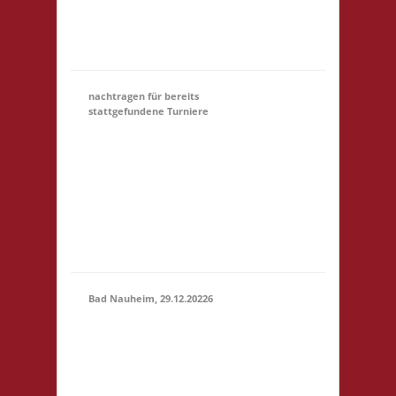
Startgeld: € 5,- 3x
Basis Startgeld (U18)
entfällt
nachtragen für bereits
stattgefundene Turniere
Hier könnt Ihr Euch für
ein Turnier, an dem
31.12.
(00:01)
-
Ihr teilgewnommen
31.03.2027
habt, NACHTRÄGLICH
(23:59)
anmelden. Bitte gebt
unter Kommentar das
Turnier an, danke!
Bad Nauheim, 29.12.20226
12.00 Uhr Mittelstr. 21
29.12.2026
61231 Bad Nauheim
(12:00 -
Startgeld: € 5,- 3x
23:59)
Basis