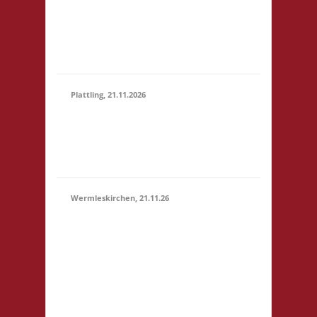
Marktstr. 13 64401
(15:00 -
Groß-Bieberau
23:59)
Startgeld: € 5,- 3x
Basis
Plattling, 21.11.2026
16.00 Uhr Spieletage
21.11.2026
Deggendorf Werkstr.
(16:00 -
19 94447 Plattling
23:59)
Startgeld: - 3x Basis
Wermleskirchen, 21.11.26
14.15 Uhr WermelsCon
CVJM Wermelskirchen
Markt 4 42929
Wermelskirchen
Startgeld: - 2x Basis, 1x
21.11.2026
Städte & Ritter Die
(14:15 -
WermelsCon öffnet
23:59)