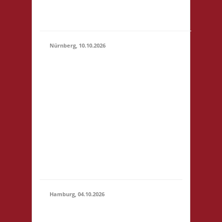
"Botanischer Garten"
(S1)...
Nürnberg, 10.10.2026
11.00 Uhr Pellerhaus
Egidienplatz 23 90403
Nürnberg Startgeld: €
5 (10),.* 3x Basis o. 2x
10.10.2026
Basis, 1x Zu neuen
(11:00 -
Ufern* *Wichtig:
23:59)
nähere Informationen
entnehmt bitte der
verlinkten Webseite!
Anmeldung bis
01.10.2026.
Hamburg, 04.10.2026
10.30 Uhr Brett
Hamburg Gymnasium