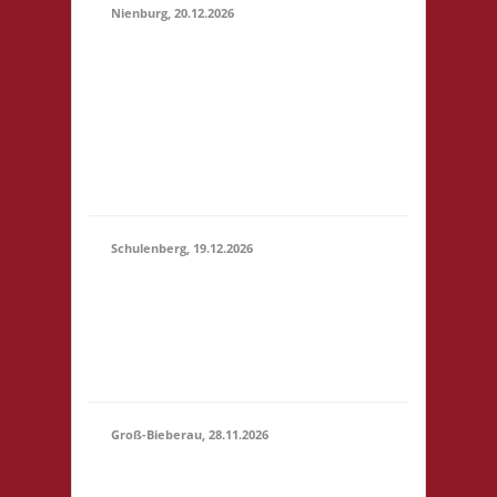
Nienburg, 20.12.2026
11.00 Uhr Rahn Schule
Wilhelmstr. 36 31582
20.12.2026
Nienburg Startgeld: €
(11:00 -
5,- 3x Basis 10.30 Uhr
23:59)
Anmelden/Treffen,
keine Verpflegung vor
Ort
Schulenberg, 19.12.2026
11.00 Uhr VeB
19.12.2026
Brettspielpension
(11:00 -
Tannenhöhe 2 38707
23:59)
Schulenberg Startgeld:
- 3x Basis
Groß-Bieberau, 28.11.2026
15.00 Uhr REAS
Begegnungsraum
28.11.2026