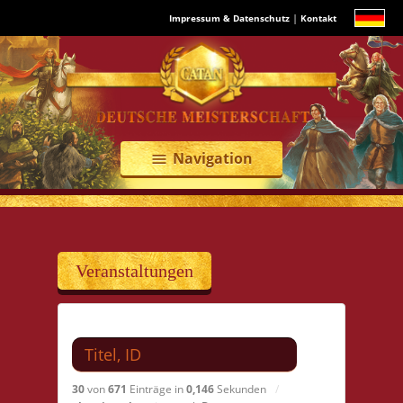
|
Impressum & Datenschutz
Kontakt
Navigation
menu
Veranstaltungen
Suchen nach
30
von
671
Einträge in
0,146
Sekunden
/