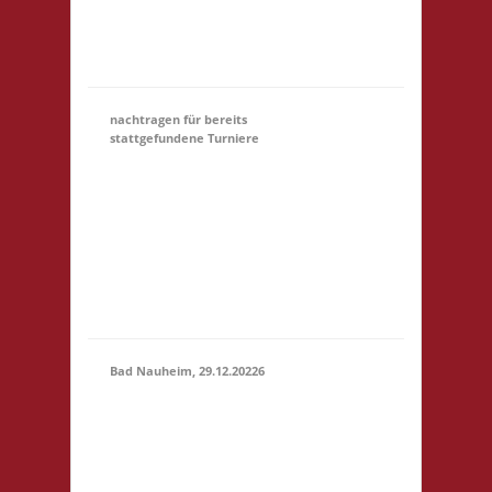
Startgeld: € 5,- 3x
Basis Startgeld (U18)
entfällt
nachtragen für bereits
stattgefundene Turniere
Hier könnt Ihr Euch für
ein Turnier, an dem
31.12.
(00:01)
-
Ihr teilgewnommen
31.03.2027
habt, NACHTRÄGLICH
(23:59)
anmelden. Bitte gebt
unter Kommentar das
Turnier an, danke!
Bad Nauheim, 29.12.20226
12.00 Uhr Mittelstr. 21
29.12.2026
61231 Bad Nauheim
(12:00 -
Startgeld: € 5,- 3x
23:59)
Basis