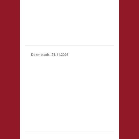
um 14:00! Es wird
keine
Teilnahmegebühr
erhoben! Startgebühr,
Snacks & Getränke
gegen freiwillige...
Darmstadt, 21.11.2026
14.00 Uhr Darmstadt
spielt
Kongresszentrum
Darmstadtium
21.11.2026
Schloßgraben 1 64283
(14:00 -
Darmstadt
23:59)
eintrittspflichtige
Veranstaltung 3x
Basis, Finale: Zu neuen
Ufern