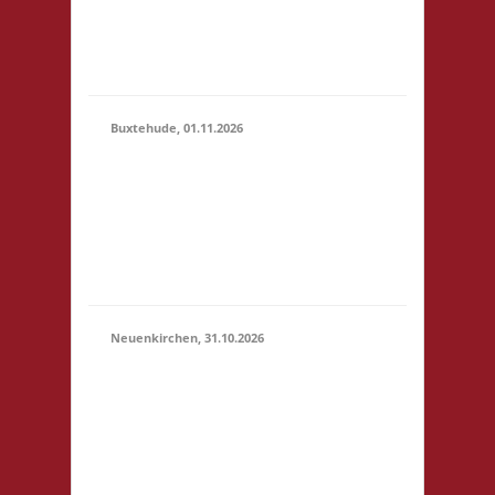
erlaubt -
Selbstversorgung, nur
Kaf...
Buxtehude, 01.11.2026
10.00 Uhr Freizeithaus
Buxtehude
01.11.2026
Geschwister-Scholl-
(10:00 -
Platz 1 21614
23:59)
Buxtehude Startgeld: €
5,- 3x Basis
Neuenkirchen, 31.10.2026
11.00 Uhr Hinterdeich
147 21635
31.10.2026
Neuenkirchen
(11:00 -
Startgeld: € 5,- 3x
23:59)
Basis Es wird wie
immer ein Buffet