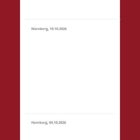
"Botanischer Garten"
(S1)...
Nürnberg, 10.10.2026
11.00 Uhr Pellerhaus
Egidienplatz 23 90403
Nürnberg Startgeld: €
5 (10),.* 3x Basis o. 2x
10.10.2026
Basis, 1x Zu neuen
(11:00 -
Ufern* *Wichtig:
23:59)
nähere Informationen
entnehmt bitte der
verlinkten Webseite!
Anmeldung bis
01.10.2026.
Hamburg, 04.10.2026
10.30 Uhr Brett
Hamburg Gymnasium