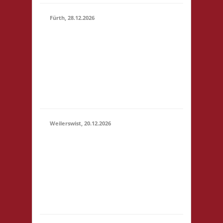
Fürth, 28.12.2026
15.00 Uhr Alte Schule
Fürth Heppenheimer
28.12.2026
Str. 12 64658 Fürth
(15:00 -
Startgeld: € 3,- 2x
23:59)
Basis, 1x Zu neuen
Ufern, 1x Städte &
Ritter
Weilerswist, 20.12.2026
11.00 Caritas Quartier
Heinrich-Rosen-Allee 6
20.12.2026
53919 Weilerswist
(11:00 -
Startgeld: € 3,- 1x
23:59)
Basis, 2x Städte &
Ritter keine
Verpflegung vor Ort