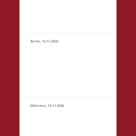
(10:30 -
4,- 4x Basis wir bieten
23:59)
Kuchen, Suppe und
Getränke gegen
Spende an
Berlin, 14.11.2026
10.00 Uhr
Grundschule unter
14.11.2026
dem Regenbogen
(10:00 -
Murtzaner Ring 35-37
23:59)
12681 Berlin Startgeld:
- 3x Basis, Finale:
Fischer v. Catan
München, 14.11.2026
10.00 Uhr
Bildungscampus
Freiham Hildegard-
Hamm-Brücher-Str. 3