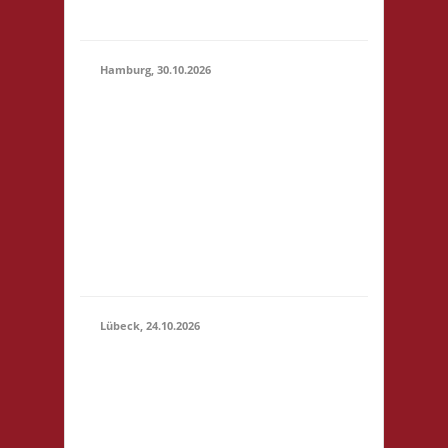
geben
Hamburg, 30.10.2026
17.00 Uhr Jugendclub
im Quartier Am
Hohenstege 1 21029
30.10.2026
Hamburg Startgeld: -
(17:00 -
3x Basis Bitte
23:59)
unterstützt den
Jugendclub: sehr
preiswerte Speisen &
Getränke vor Ort.
Lübeck, 24.10.2026
11.00 Uhr
Geschichtserlebnisraum
Roter Hahn e. V.
Pommernring 58 23569
Lübeck Startgeld: € 5,-
24.10.2026