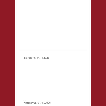
81248 München
14.11.2026
Startgeld: € 5- 3x Basis
(10:00 -
keine Verpflegung vor
23:59)
Ort, Ort: Foyer der
Realschule. Die
Teilnahmegebühr wird
dem Förderverein der
Realschule gespendet
und entfällt...
Bielefeld, 14.11.2026
10.00 Uhr Spielewiese
Spielefeld e. V.
14.11.2026
Ravensberger Park 6
(10:00 -
33607 Bielefeld
23:59)
Startgeld: - 3x Basis,
Finale: Zu neuen Ufern
Hannover, 08.11.2026