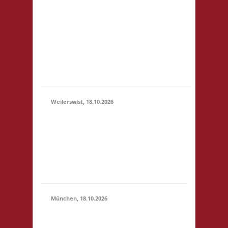
3x Basis Startgeld wird
(11:00 -
für ein bereitgestelltes
23:59)
Büfett, für eine Spende
an den Veranstalter &
für Preise verwendet.
Um weitere Spenden
wir...
Weilerswist, 18.10.2026
11.00 Caritas Quartier
Heinrich-Rosen-Allee 6
18.10.2026
53919 Weilerswist
(11:00 -
Startgeld: € 3,- 4x
23:59)
Basis keine
Verpflegung vor Ort
München, 18.10.2026
10.00 Uhr RIO Riem
Willy-Brandt-Allee 32