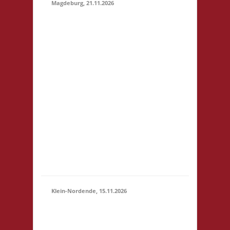
Magdeburg, 21.11.2026
10.30 Uhr
Stadtbibliothek
Magdeburg Breiter
Weg 109 39104
Magdeburg Startgeld:
€ 5,- 3x Basis
21.11.2026
Grundsätzlich gilt
(10:30 -
Selbstversorgung. Es
23:59)
können aber vor Ort
Speisen und Getränke
kostengünstig
erworben werden. Für
Minderjährige (U18)
wi...
Klein-Nordende, 15.11.2026
10.30 Uhr Töverhuus
Dorfstr. 80 25336 Klein
15.11.2026
Nordende Startgeld: €