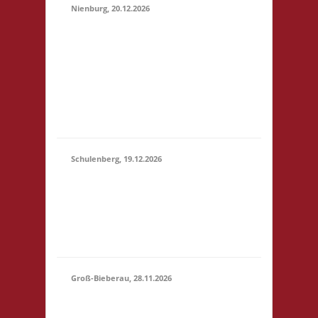
Nienburg, 20.12.2026
11.00 Uhr Rahn Schule
Wilhelmstr. 36 31582
20.12.2026
Nienburg Startgeld: €
(11:00 -
5,- 3x Basis 10.30 Uhr
23:59)
Anmelden/Treffen,
keine Verpflegung vor
Ort
Schulenberg, 19.12.2026
11.00 Uhr VeB
19.12.2026
Brettspielpension
(11:00 -
Tannenhöhe 2 38707
23:59)
Schulenberg Startgeld:
- 3x Basis
Groß-Bieberau, 28.11.2026
15.00 Uhr REAS
Begegnungsraum
28.11.2026