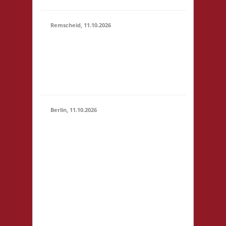
Remscheid, 11.10.2026
11.00 Uhr Die Welle
11.10.2026
GmbH Am Wall 54
(11:00 -
42897 Remscheid
23:59)
Startgeld: € 5,- 3x
Basis
Berlin, 11.10.2026
11.00 Uhr
Jugendfreizeiteinrichtung
"Tietze" Tietzenweg 13
12203 Berlin Startgeld: -
3x Basis grundsätzlich
11.10.2026
Selbstversorgung (Kaffee
(11:00 -
und Limo werden
23:59)
eingeschränkt zur
Verfügung gestellt),
fußläufig zum S-Bhf