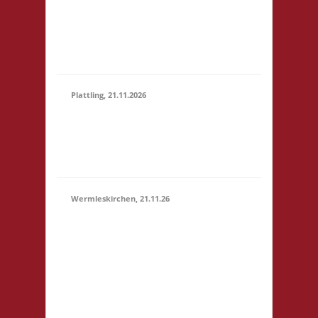
Marktstr. 13 64401
(15:00 -
Groß-Bieberau
23:59)
Startgeld: € 5,- 3x
Basis
Plattling, 21.11.2026
16.00 Uhr Spieletage
21.11.2026
Deggendorf Werkstr.
(16:00 -
19 94447 Plattling
23:59)
Startgeld: - 3x Basis
Wermleskirchen, 21.11.26
14.15 Uhr WermelsCon
CVJM Wermelskirchen
Markt 4 42929
Wermelskirchen
Startgeld: - 2x Basis, 1x
21.11.2026
Städte & Ritter Die
(14:15 -
WermelsCon öffnet
23:59)