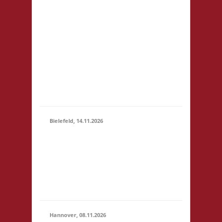
81248 München
14.11.2026
Startgeld: € 5- 3x Basis
(10:00 -
keine Verpflegung vor
23:59)
Ort, Ort: Foyer der
Realschule. Die
Teilnahmegebühr wird
dem Förderverein der
Realschule gespendet
und entfällt...
Bielefeld, 14.11.2026
10.00 Uhr Spielewiese
Spielefeld e. V.
14.11.2026
Ravensberger Park 6
(10:00 -
33607 Bielefeld
23:59)
Startgeld: - 3x Basis,
Finale: Zu neuen Ufern
Hannover, 08.11.2026