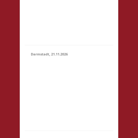
um 14:00! Es wird
keine
Teilnahmegebühr
erhoben! Startgebühr,
Snacks & Getränke
gegen freiwillige...
Darmstadt, 21.11.2026
14.00 Uhr Darmstadt
spielt
Kongresszentrum
Darmstadtium
21.11.2026
Schloßgraben 1 64283
(14:00 -
Darmstadt
23:59)
eintrittspflichtige
Veranstaltung 3x
Basis, Finale: Zu neuen
Ufern