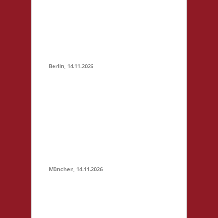
(10:30 -
4,- 4x Basis wir bieten
23:59)
Kuchen, Suppe und
Getränke gegen
Spende an
Berlin, 14.11.2026
10.00 Uhr
Grundschule unter
14.11.2026
dem Regenbogen
(10:00 -
Murtzaner Ring 35-37
23:59)
12681 Berlin Startgeld:
- 3x Basis, Finale:
Fischer v. Catan
München, 14.11.2026
10.00 Uhr
Bildungscampus
Freiham Hildegard-
Hamm-Brücher-Str. 3