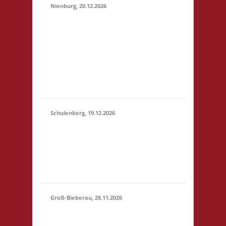
Nienburg, 20.12.2026
11.00 Uhr Rahn Schule
Wilhelmstr. 36 31582
20.12.2026
Nienburg Startgeld: €
(11:00 -
5,- 3x Basis 10.30 Uhr
23:59)
Anmelden/Treffen,
keine Verpflegung vor
Ort
Schulenberg, 19.12.2026
11.00 Uhr VeB
19.12.2026
Brettspielpension
(11:00 -
Tannenhöhe 2 38707
23:59)
Schulenberg Startgeld:
- 3x Basis
Groß-Bieberau, 28.11.2026
15.00 Uhr REAS
Begegnungsraum
28.11.2026