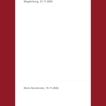
Magdeburg, 21.11.2026
10.30 Uhr
Stadtbibliothek
Magdeburg Breiter
Weg 109 39104
Magdeburg Startgeld:
€ 5,- 3x Basis
21.11.2026
Grundsätzlich gilt
(10:30 -
Selbstversorgung. Es
23:59)
können aber vor Ort
Speisen und Getränke
kostengünstig
erworben werden. Für
Minderjährige (U18)
wi...
Klein-Nordende, 15.11.2026
10.30 Uhr Töverhuus
Dorfstr. 80 25336 Klein
15.11.2026
Nordende Startgeld: €