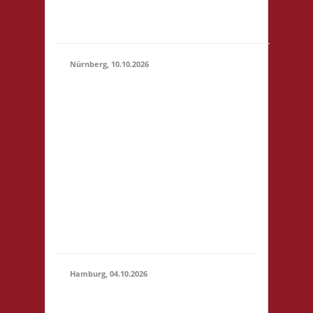
"Botanischer Garten"
(S1)...
Nürnberg, 10.10.2026
11.00 Uhr Pellerhaus
Egidienplatz 23 90403
Nürnberg Startgeld: €
5 (10),.* 3x Basis o. 2x
10.10.2026
Basis, 1x Zu neuen
(11:00 -
Ufern* *Wichtig:
23:59)
nähere Informationen
entnehmt bitte der
verlinkten Webseite!
Anmeldung bis
01.10.2026.
Hamburg, 04.10.2026
10.30 Uhr Brett
Hamburg Gymnasium