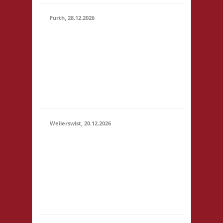
Fürth, 28.12.2026
15.00 Uhr Alte Schule
Fürth Heppenheimer
28.12.2026
Str. 12 64658 Fürth
(15:00 -
Startgeld: € 3,- 2x
23:59)
Basis, 1x Zu neuen
Ufern, 1x Städte &
Ritter
Weilerswist, 20.12.2026
11.00 Caritas Quartier
Heinrich-Rosen-Allee 6
20.12.2026
53919 Weilerswist
(11:00 -
Startgeld: € 3,- 1x
23:59)
Basis, 2x Städte &
Ritter keine
Verpflegung vor Ort