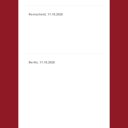
Remscheid, 11.10.2026
11.00 Uhr Die Welle
11.10.2026
GmbH Am Wall 54
(11:00 -
42897 Remscheid
23:59)
Startgeld: € 5,- 3x
Basis
Berlin, 11.10.2026
11.00 Uhr
Jugendfreizeiteinrichtung
"Tietze" Tietzenweg 13
12203 Berlin Startgeld: -
3x Basis grundsätzlich
11.10.2026
Selbstversorgung (Kaffee
(11:00 -
und Limo werden
23:59)
eingeschränkt zur
Verfügung gestellt),
fußläufig zum S-Bhf