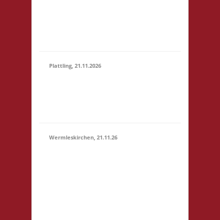
Marktstr. 13 64401
(15:00 -
Groß-Bieberau
23:59)
Startgeld: € 5,- 3x
Basis
Plattling, 21.11.2026
16.00 Uhr Spieletage
21.11.2026
Deggendorf Werkstr.
(16:00 -
19 94447 Plattling
23:59)
Startgeld: - 3x Basis
Wermleskirchen, 21.11.26
14.15 Uhr WermelsCon
CVJM Wermelskirchen
Markt 4 42929
Wermelskirchen
Startgeld: - 2x Basis, 1x
21.11.2026
Städte & Ritter Die
(14:15 -
WermelsCon öffnet
23:59)