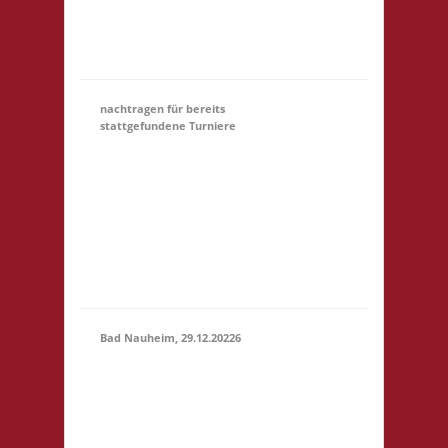
Startgeld: € 5,- 3x
Basis Startgeld (U18)
entfällt
nachtragen für bereits
stattgefundene Turniere
Hier könnt Ihr Euch für
ein Turnier, an dem
31.12.
(00:01)
-
Ihr teilgewnommen
31.03.2027
habt, NACHTRÄGLICH
(23:59)
anmelden. Bitte gebt
unter Kommentar das
Turnier an, danke!
Bad Nauheim, 29.12.20226
12.00 Uhr Mittelstr. 21
29.12.2026
61231 Bad Nauheim
(12:00 -
Startgeld: € 5,- 3x
23:59)
Basis