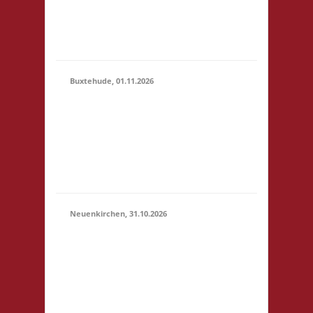
erlaubt -
Selbstversorgung, nur
Kaf...
Buxtehude, 01.11.2026
10.00 Uhr Freizeithaus
Buxtehude
01.11.2026
Geschwister-Scholl-
(10:00 -
Platz 1 21614
23:59)
Buxtehude Startgeld: €
5,- 3x Basis
Neuenkirchen, 31.10.2026
11.00 Uhr Hinterdeich
147 21635
31.10.2026
Neuenkirchen
(11:00 -
Startgeld: € 5,- 3x
23:59)
Basis Es wird wie
immer ein Buffet