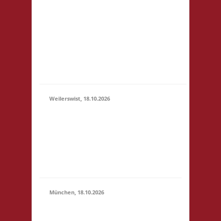
3x Basis Startgeld wird
(11:00 -
für ein bereitgestelltes
23:59)
Büfett, für eine Spende
an den Veranstalter &
für Preise verwendet.
Um weitere Spenden
wir...
Weilerswist, 18.10.2026
11.00 Caritas Quartier
Heinrich-Rosen-Allee 6
18.10.2026
53919 Weilerswist
(11:00 -
Startgeld: € 3,- 4x
23:59)
Basis keine
Verpflegung vor Ort
München, 18.10.2026
10.00 Uhr RIO Riem
Willy-Brandt-Allee 32