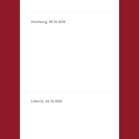
geben
Hamburg, 30.10.2026
17.00 Uhr Jugendclub
im Quartier Am
Hohenstege 1 21029
30.10.2026
Hamburg Startgeld: -
(17:00 -
3x Basis Bitte
23:59)
unterstützt den
Jugendclub: sehr
preiswerte Speisen &
Getränke vor Ort.
Lübeck, 24.10.2026
11.00 Uhr
Geschichtserlebnisraum
Roter Hahn e. V.
Pommernring 58 23569
Lübeck Startgeld: € 5,-
24.10.2026