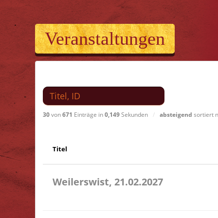
Veranstaltungen
Suchen nach
30
von
671
Einträge in
0,149
Sekunden
/
absteigend
sortiert
Titel
Weilerswist, 21.02.2027
11.00 Caritas Quartier Heinrich-Rosen-Allee 6 53919