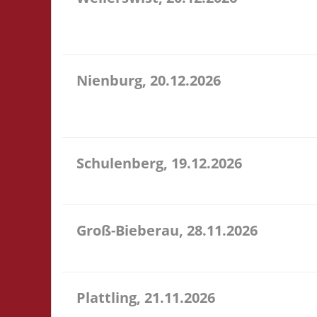
11.00 Caritas Quartier Heinrich-Rosen-Allee 6 53919
Verpflegung vor Ort
Nienburg, 20.12.2026
11.00 Uhr Rahn Schule Wilhelmstr. 36 31582 Nienbu
Verpflegung vor Ort
Schulenberg, 19.12.2026
11.00 Uhr VeB Brettspielpension Tannenhöhe 2 387
Groß-Bieberau, 28.11.2026
15.00 Uhr REAS Begegnungsraum Marktstr. 13 64401
Plattling, 21.11.2026
16.00 Uhr Spieletage Deggendorf Werkstr. 19 94447 