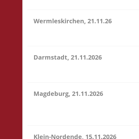
Wermleskirchen, 21.11.26
14.15 Uhr WermelsCon CVJM Wermelskirchen Markt 4
WermelsCon öffnet um 14:00! Es wird keine Teilna
Darmstadt, 21.11.2026
14.00 Uhr Darmstadt spielt Kongresszentrum Darm
Veranstaltung 3x Basis, Finale: Zu neuen Ufern
Magdeburg, 21.11.2026
10.30 Uhr Stadtbibliothek Magdeburg Breiter Weg 1
Selbstversorgung. Es können aber vor Ort Speise
wi...
Klein-Nordende, 15.11.2026