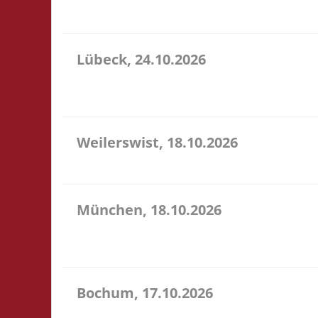
sehr preiswerte Speisen & Getränke vor Ort.
Lübeck, 24.10.2026
11.00 Uhr Geschichtserlebnisraum Roter Hahn e. V.
für ein bereitgestelltes Büfett, für eine Spende a
Weilerswist, 18.10.2026
11.00 Caritas Quartier Heinrich-Rosen-Allee 6 53919
München, 18.10.2026
10.00 Uhr RIO Riem Willy-Brandt-Allee 32 81829 Mün
Ort
Bochum, 17.10.2026
11.00 Uhr Sportzentrum Preins Feld Preins Feld 3 4