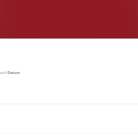
 nach
Datum
 Weilerswist Startgeld: € 3,- 4x Basis keine Verpflegung vor Ort