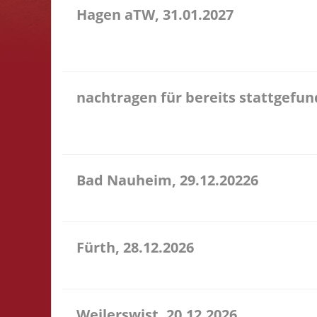
Hagen aTW, 31.01.2027
11.00 Uhr Schießstand im Bürgerhaus Theodor-Heuss
entfällt
nachtragen für bereits stattgefu
Hier könnt Ihr Euch für ein Turnier, an dem Ihr
Kommentar das Turnier an, danke!
Bad Nauheim, 29.12.20226
12.00 Uhr Mittelstr. 21 61231 Bad Nauheim Startgel
Fürth, 28.12.2026
15.00 Uhr Alte Schule Fürth Heppenheimer Str. 12 6
Weilerswist, 20.12.2026