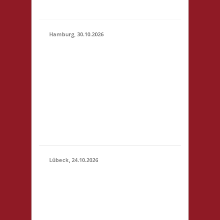
geben
Hamburg, 30.10.2026
17.00 Uhr Jugendclub
im Quartier Am
Hohenstege 1 21029
30.10.2026
Hamburg Startgeld: -
(17:00 -
3x Basis Bitte
23:59)
unterstützt den
Jugendclub: sehr
preiswerte Speisen &
Getränke vor Ort.
Lübeck, 24.10.2026
11.00 Uhr
Geschichtserlebnisraum
Roter Hahn e. V.
Pommernring 58 23569
Lübeck Startgeld: € 5,-
24.10.2026