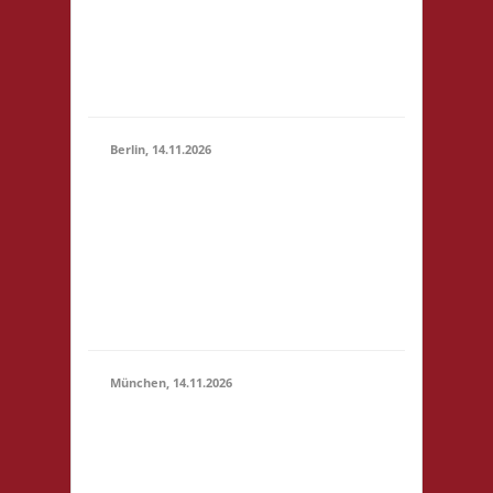
(10:30 -
4,- 4x Basis wir bieten
23:59)
Kuchen, Suppe und
Getränke gegen
Spende an
Berlin, 14.11.2026
10.00 Uhr
Grundschule unter
14.11.2026
dem Regenbogen
(10:00 -
Murtzaner Ring 35-37
23:59)
12681 Berlin Startgeld:
- 3x Basis, Finale:
Fischer v. Catan
München, 14.11.2026
10.00 Uhr
Bildungscampus
Freiham Hildegard-
Hamm-Brücher-Str. 3