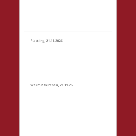
Marktstr. 13 64401
(15:00 -
Groß-Bieberau
23:59)
Startgeld: € 5,- 3x
Basis
Plattling, 21.11.2026
16.00 Uhr Spieletage
21.11.2026
Deggendorf Werkstr.
(16:00 -
19 94447 Plattling
23:59)
Startgeld: - 3x Basis
Wermleskirchen, 21.11.26
14.15 Uhr WermelsCon
CVJM Wermelskirchen
Markt 4 42929
Wermelskirchen
Startgeld: - 2x Basis, 1x
21.11.2026
Städte & Ritter Die
(14:15 -
WermelsCon öffnet
23:59)