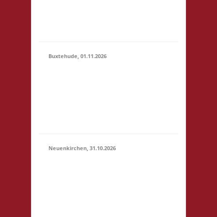
erlaubt -
Selbstversorgung, nur
Kaf...
Buxtehude, 01.11.2026
10.00 Uhr Freizeithaus
Buxtehude
01.11.2026
Geschwister-Scholl-
(10:00 -
Platz 1 21614
23:59)
Buxtehude Startgeld: €
5,- 3x Basis
Neuenkirchen, 31.10.2026
11.00 Uhr Hinterdeich
147 21635
31.10.2026
Neuenkirchen
(11:00 -
Startgeld: € 5,- 3x
23:59)
Basis Es wird wie
immer ein Buffet