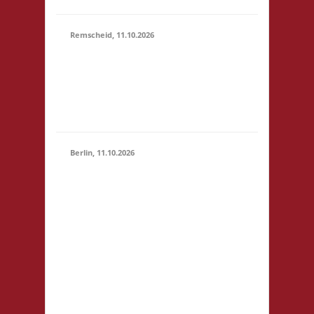
Remscheid, 11.10.2026
11.00 Uhr Die Welle
11.10.2026
GmbH Am Wall 54
(11:00 -
42897 Remscheid
23:59)
Startgeld: € 5,- 3x
Basis
Berlin, 11.10.2026
11.00 Uhr
Jugendfreizeiteinrichtung
"Tietze" Tietzenweg 13
12203 Berlin Startgeld: -
3x Basis grundsätzlich
11.10.2026
Selbstversorgung (Kaffee
(11:00 -
und Limo werden
23:59)
eingeschränkt zur
Verfügung gestellt),
fußläufig zum S-Bhf