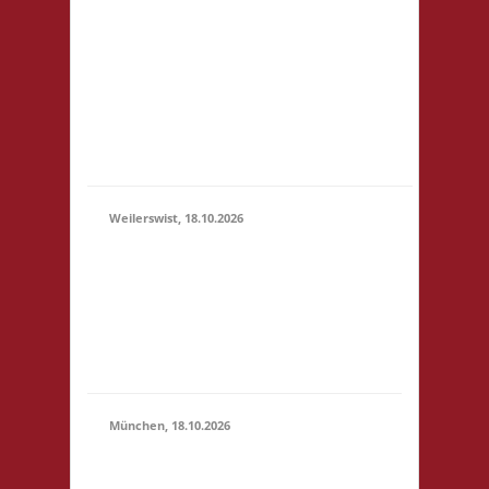
3x Basis Startgeld wird
(11:00 -
für ein bereitgestelltes
23:59)
Büfett, für eine Spende
an den Veranstalter &
für Preise verwendet.
Um weitere Spenden
wir...
Weilerswist, 18.10.2026
11.00 Caritas Quartier
Heinrich-Rosen-Allee 6
18.10.2026
53919 Weilerswist
(11:00 -
Startgeld: € 3,- 4x
23:59)
Basis keine
Verpflegung vor Ort
München, 18.10.2026
10.00 Uhr RIO Riem
Willy-Brandt-Allee 32