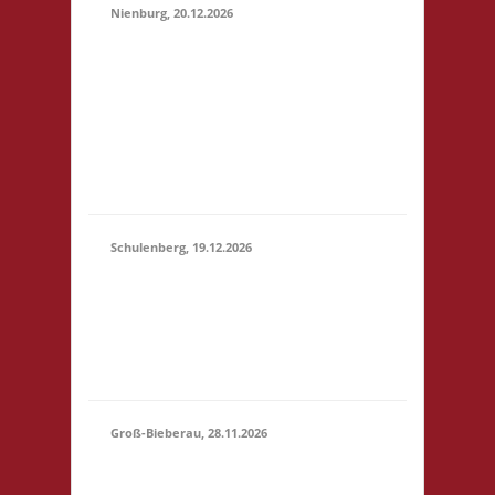
Nienburg, 20.12.2026
11.00 Uhr Rahn Schule
Wilhelmstr. 36 31582
20.12.2026
Nienburg Startgeld: €
(11:00 -
5,- 3x Basis 10.30 Uhr
23:59)
Anmelden/Treffen,
keine Verpflegung vor
Ort
Schulenberg, 19.12.2026
11.00 Uhr VeB
19.12.2026
Brettspielpension
(11:00 -
Tannenhöhe 2 38707
23:59)
Schulenberg Startgeld:
- 3x Basis
Groß-Bieberau, 28.11.2026
15.00 Uhr REAS
Begegnungsraum
28.11.2026