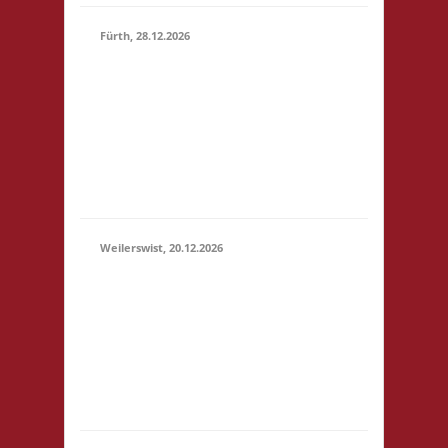
Fürth, 28.12.2026
15.00 Uhr Alte Schule
Fürth Heppenheimer
28.12.2026
Str. 12 64658 Fürth
(15:00 -
Startgeld: € 3,- 2x
23:59)
Basis, 1x Zu neuen
Ufern, 1x Städte &
Ritter
Weilerswist, 20.12.2026
11.00 Caritas Quartier
Heinrich-Rosen-Allee 6
20.12.2026
53919 Weilerswist
(11:00 -
Startgeld: € 3,- 1x
23:59)
Basis, 2x Städte &
Ritter keine
Verpflegung vor Ort