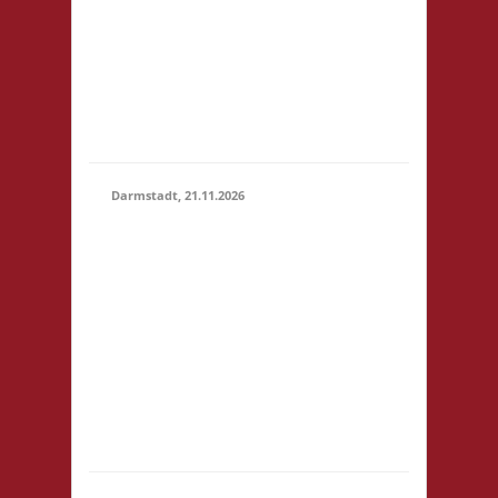
um 14:00! Es wird
keine
Teilnahmegebühr
erhoben! Startgebühr,
Snacks & Getränke
gegen freiwillige...
Darmstadt, 21.11.2026
14.00 Uhr Darmstadt
spielt
Kongresszentrum
Darmstadtium
21.11.2026
Schloßgraben 1 64283
(14:00 -
Darmstadt
23:59)
eintrittspflichtige
Veranstaltung 3x
Basis, Finale: Zu neuen
Ufern