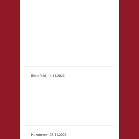
81248 München
14.11.2026
Startgeld: € 5- 3x Basis
(10:00 -
keine Verpflegung vor
23:59)
Ort, Ort: Foyer der
Realschule. Die
Teilnahmegebühr wird
dem Förderverein der
Realschule gespendet
und entfällt...
Bielefeld, 14.11.2026
10.00 Uhr Spielewiese
Spielefeld e. V.
14.11.2026
Ravensberger Park 6
(10:00 -
33607 Bielefeld
23:59)
Startgeld: - 3x Basis,
Finale: Zu neuen Ufern
Hannover, 08.11.2026