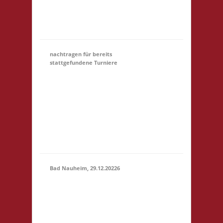
Startgeld: € 5,- 3x
Basis Startgeld (U18)
entfällt
nachtragen für bereits
stattgefundene Turniere
Hier könnt Ihr Euch für
ein Turnier, an dem
31.12.
(00:01)
-
Ihr teilgewnommen
31.03.2027
habt, NACHTRÄGLICH
(23:59)
anmelden. Bitte gebt
unter Kommentar das
Turnier an, danke!
Bad Nauheim, 29.12.20226
12.00 Uhr Mittelstr. 21
29.12.2026
61231 Bad Nauheim
(12:00 -
Startgeld: € 5,- 3x
23:59)
Basis