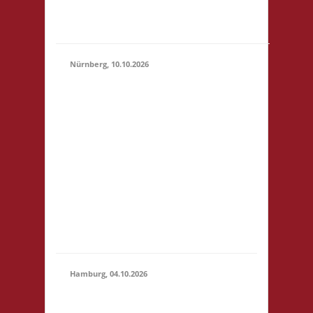
"Botanischer Garten"
(S1)...
Nürnberg, 10.10.2026
11.00 Uhr Pellerhaus
Egidienplatz 23 90403
Nürnberg Startgeld: €
5 (10),.* 3x Basis o. 2x
10.10.2026
Basis, 1x Zu neuen
(11:00 -
Ufern* *Wichtig:
23:59)
nähere Informationen
entnehmt bitte der
verlinkten Webseite!
Anmeldung bis
01.10.2026.
Hamburg, 04.10.2026
10.30 Uhr Brett
Hamburg Gymnasium