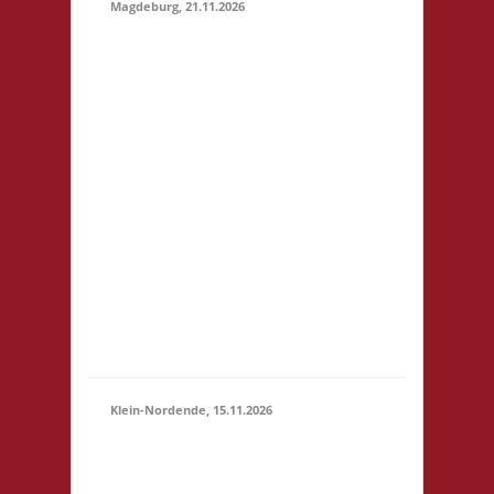
Magdeburg, 21.11.2026
10.30 Uhr
Stadtbibliothek
Magdeburg Breiter
Weg 109 39104
Magdeburg Startgeld:
€ 5,- 3x Basis
21.11.2026
Grundsätzlich gilt
(10:30 -
Selbstversorgung. Es
23:59)
können aber vor Ort
Speisen und Getränke
kostengünstig
erworben werden. Für
Minderjährige (U18)
wi...
Klein-Nordende, 15.11.2026
10.30 Uhr Töverhuus
Dorfstr. 80 25336 Klein
15.11.2026
Nordende Startgeld: €