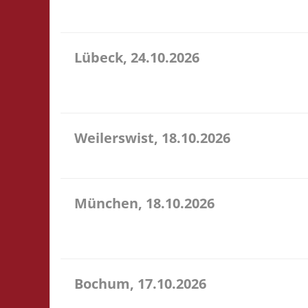
sehr preiswerte Speisen & Getränke vor Ort.
Lübeck, 24.10.2026
11.00 Uhr Geschichtserlebnisraum Roter Hahn e. V.
für ein bereitgestelltes Büfett, für eine Spende a
Weilerswist, 18.10.2026
11.00 Caritas Quartier Heinrich-Rosen-Allee 6 53919
München, 18.10.2026
10.00 Uhr RIO Riem Willy-Brandt-Allee 32 81829 Mün
Ort
Bochum, 17.10.2026
11.00 Uhr Sportzentrum Preins Feld Preins Feld 3 4