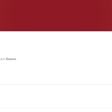
 nach
Datum
 Weilerswist Startgeld: € 3,- 4x Basis keine Verpflegung vor Ort