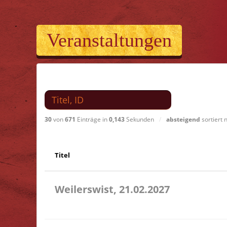
Veranstaltungen
Suchen nach
30
von
671
Einträge in
0,143
Sekunden
/
absteigend
sortiert
Titel
Weilerswist, 21.02.2027
11.00 Caritas Quartier Heinrich-Rosen-Allee 6 53919