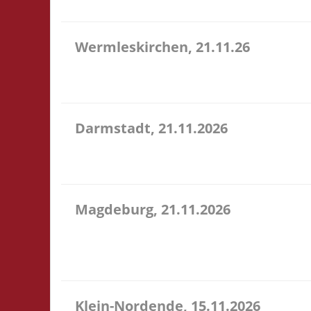
Wermleskirchen, 21.11.26
14.15 Uhr WermelsCon CVJM Wermelskirchen Markt 4
WermelsCon öffnet um 14:00! Es wird keine Teilna
Darmstadt, 21.11.2026
14.00 Uhr Darmstadt spielt Kongresszentrum Darm
Veranstaltung 3x Basis, Finale: Zu neuen Ufern
Magdeburg, 21.11.2026
10.30 Uhr Stadtbibliothek Magdeburg Breiter Weg 1
Selbstversorgung. Es können aber vor Ort Speise
wi...
Klein-Nordende, 15.11.2026