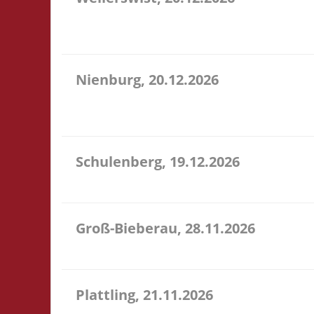
11.00 Caritas Quartier Heinrich-Rosen-Allee 6 53919
Verpflegung vor Ort
Nienburg, 20.12.2026
11.00 Uhr Rahn Schule Wilhelmstr. 36 31582 Nienbu
Verpflegung vor Ort
Schulenberg, 19.12.2026
11.00 Uhr VeB Brettspielpension Tannenhöhe 2 387
Groß-Bieberau, 28.11.2026
15.00 Uhr REAS Begegnungsraum Marktstr. 13 64401
Plattling, 21.11.2026
16.00 Uhr Spieletage Deggendorf Werkstr. 19 94447 