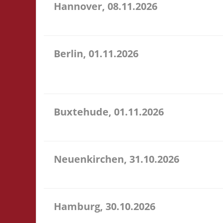
Hannover, 08.11.2026
11.00 Uhr Heimathafen Hannover Werftstr. 19 30163 
Berlin, 01.11.2026
11.00 Uhr Stadtteilzentrum Prenzlauer Berg Fehrbell
U18: Startgeld frei - im Raum selbst ist das Trage
Buxtehude, 01.11.2026
10.00 Uhr Freizeithaus Buxtehude Geschwister-Scho
Neuenkirchen, 31.10.2026
11.00 Uhr Hinterdeich 147 21635 Neuenkirchen Star
Hamburg, 30.10.2026
17.00 Uhr Jugendclub im Quartier Am Hohenstege 1