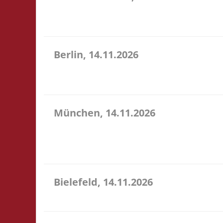
10.30 Uhr Töverhuus Dorfstr. 80 25336 Klein Norde
gegen Spende an
Berlin, 14.11.2026
10.00 Uhr Grundschule unter dem Regenbogen Murtza
Catan
München, 14.11.2026
10.00 Uhr Bildungscampus Freiham Hildegard-Hamm
Verpflegung vor Ort, Ort: Foyer der Realschule. 
entfällt...
Bielefeld, 14.11.2026
10.00 Uhr Spielewiese Spielefeld e. V. Ravensberger