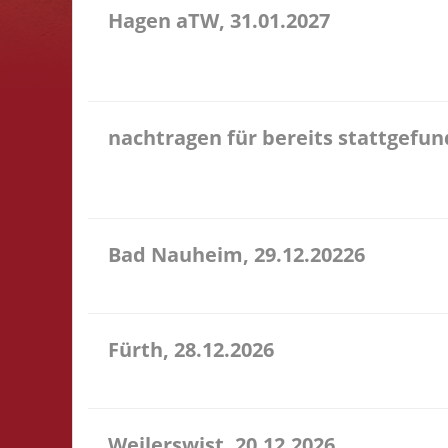
Hagen aTW, 31.01.2027
11.00 Uhr Schießstand im Bürgerhaus Theodor-Heuss
entfällt
nachtragen für bereits stattgefu
Hier könnt Ihr Euch für ein Turnier, an dem Ihr
Kommentar das Turnier an, danke!
Bad Nauheim, 29.12.20226
12.00 Uhr Mittelstr. 21 61231 Bad Nauheim Startgel
Fürth, 28.12.2026
15.00 Uhr Alte Schule Fürth Heppenheimer Str. 12 6
Weilerswist, 20.12.2026