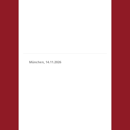
14.11.2026
(10:00 -
Ring 35-37
23:59)
12681 Berlin
Startgeld: -
3x Basis,
Finale:
Fischer v.
Catan
München, 14.11.2026
10.00 Uhr
Bildungscampus
Freiham
Hildegard-Hamm-
Brücher-Str. 3
81248 München
Startgeld: € 5- 3x
Basis keine
14.11.2026
(10:00
Verpflegung vor
- 23:59)
Ort, Ort: Foyer