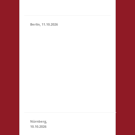
Basis
Berlin, 11.10.2026
11.00 Uhr
Jugendfreizeiteinrichtung
"Tietze" Tietzenweg 13
12203 Berlin Startgeld: -
3x Basis grundsätzlich
11.10.2026
Selbstversorgung (Kaffee
(11:00 -
und Limo werden
23:59)
eingeschränkt zur
Verfügung gestellt),
fußläufig zum S-Bhf
"Botanischer Garten"
(S1)...
Nürnberg,
10.10.2026
11.00 Uhr