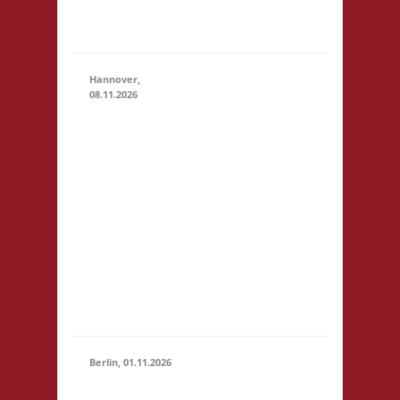
Zu neuen
Ufern
Hannover,
08.11.2026
11.00 Uhr
Heimathafen
Hannover
Werftstr. 19
08.11.2026
(11:00 -
30163
23:59)
Hannover
Startgeld: €
5,- 3x Basis
für Kinder
bis 14
Jahren € 3,-
Berlin, 01.11.2026
11.00 Uhr
Stadtteilzentrum