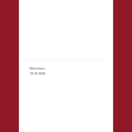
Rosen-Allee
18.10.2026
(11:00 - 23:59)
6 53919
Weilerswist
Startgeld: €
3,- 4x Basis
keine
Verpflegung
vor Ort
München,
18.10.2026
10.00 Uhr
RIO Riem
Willy-
Brandt-
Allee 32
81829
18.10.2026
(10:00 - 23:59)
München
Startgeld: €
5,- 3x Basis