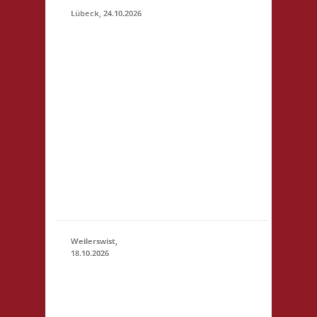
Lübeck, 24.10.2026
11.00 Uhr
Geschichtserlebnisraum
Roter Hahn e. V.
Pommernring 58 23569
Lübeck Startgeld: € 5,-
24.10.2026
3x Basis Startgeld wird
(11:00 -
für ein bereitgestelltes
23:59)
Büfett, für eine Spende
an den Veranstalter &
für Preise verwendet.
Um weitere Spenden
wir...
Weilerswist,
18.10.2026
11.00
Caritas
Quartier
Heinrich-