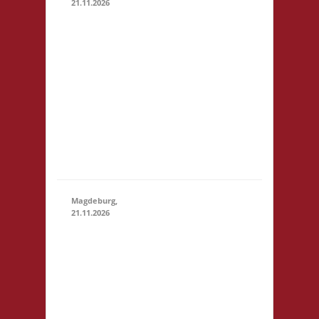
21.11.2026
14.00 Uhr
Darmstadt spielt
Kongresszentrum
Darmstadtium
21.11.2026
(14:00
Schloßgraben 1
- 23:59)
64283 Darmstadt
eintrittspflichtige
Veranstaltung 3x
Basis, Finale: Zu
neuen Ufern
Magdeburg,
21.11.2026
10.30 Uhr
Stadtbibliothek
Magdeburg
Breiter Weg 109
39104
Magdeburg