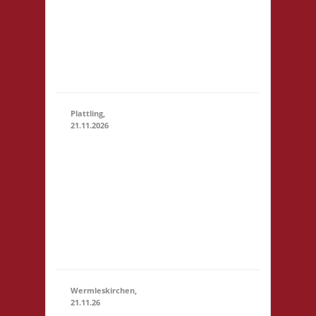
28.11.2026
(15:00
Marktstr. 13
- 23:59)
64401 Groß-
Bieberau
Startgeld: € 5,- 3x
Basis
Plattling,
21.11.2026
16.00 Uhr
Spieletage
Deggendorf
21.11.2026
(16:00 - 23:59)
Werkstr. 19
94447
Plattling
Startgeld: -
3x Basis
Wermleskirchen,
21.11.26
14.15 Uhr