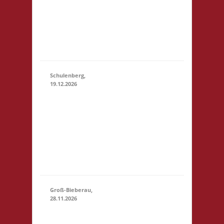
Startgeld: € 5,- 3x
(11:00 - 23:59)
Basis 10.30 Uhr
Anmelden/Treffen,
keine Verpflegung
vor Ort
Schulenberg,
19.12.2026
11.00 Uhr VeB
Brettspielpension
19.12.2026
(11:00
Tannenhöhe 2
- 23:59)
38707
Schulenberg
Startgeld: - 3x
Basis
Groß-Bieberau,
28.11.2026
15.00 Uhr REAS
Begegnungsraum