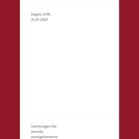
Hagen aTW,
31.01.2027
11.00 Uhr
Schießstand
im
Bürgerhaus
Theodor-
31.01.2027
(11:00 -
Heuss-Str.
23:59)
19 49170
Hagen aTW
Startgeld: €
5,- 3x Basis
Startgeld
(U18)
entfällt
nachtragen für
bereits
stattgefundene