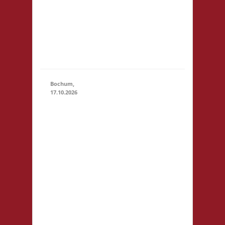
Startgeld
(U18): -,
keine
Verpflegung
vor Ort
Bochum,
17.10.2026
11.00 Uhr
Sportzentrum
Preins Feld
Preins Feld 3
44869
Bochum
Startgeld: €
5,- 2x Basis,
1x Städte &
17.10.2026
(11:00 -
Ritter
23:59)
Getränke
sind vor Ort