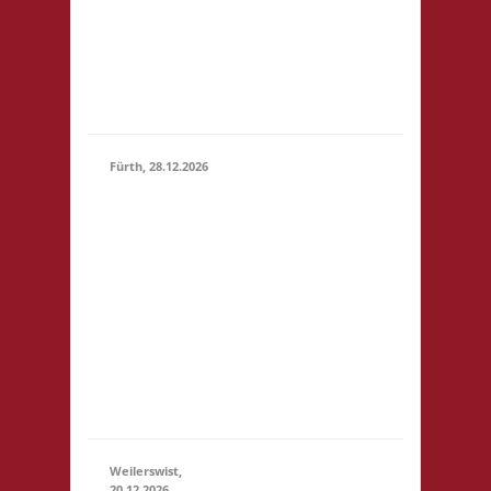
Bad
Nauheim
Startgeld:
€ 5,- 3x
Basis
Fürth, 28.12.2026
15.00 Uhr Alte
Schule Fürth
Heppenheimer
Str. 12 64658
28.12.2026
(15:00 -
Fürth
23:59)
Startgeld: € 3,-
2x Basis, 1x Zu
neuen Ufern,
1x Städte &
Ritter
Weilerswist,
20.12.2026