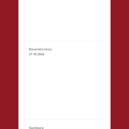
23:59)
Scholl-Platz
1 21614
Buxtehude
Startgeld: €
5,- 3x Basis
Neuenkirchen,
31.10.2026
11.00 Uhr
Hinterdeich
147 21635
31.10.2026
(11:00 -
Neuenkirchen
23:59)
Startgeld: €
5,- 3x Basis Es
wird wie
immer ein
Buffet geben
Hamburg,