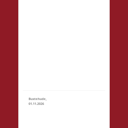
Prenzlauer Berg
Fehrbelliner Str.
92 10119 Berlin
Startgeld: € 5,- 2x
Basis, 1x Fischer
01.11.2026
(11:00
von Catan U18:
- 23:59)
Startgeld frei - im
Raum selbst ist
das Tragen von
Straßenschuhen
nicht erlaubt -
Selbstversorgung,
nur Kaf...
Buxtehude,
01.11.2026
10.00 Uhr
Freizeithaus
Buxtehude
01.11.2026
(10:00 -
Geschwister-