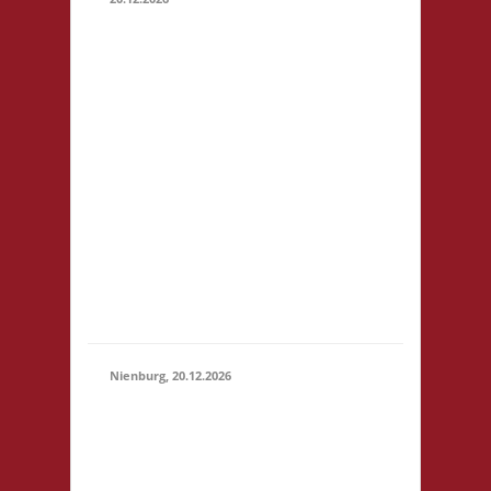
11.00
Caritas
Quartier
Heinrich-
Rosen-Allee
6 53919
20.12.2026
(11:00 - 23:59)
Weilerswist
Startgeld: €
3,- 1x Basis,
2x Städte &
Ritter keine
Verpflegung
vor Ort
Nienburg, 20.12.2026
11.00 Uhr Rahn
Schule Wilhelmstr.
36 31582
Nienburg
20.12.2026