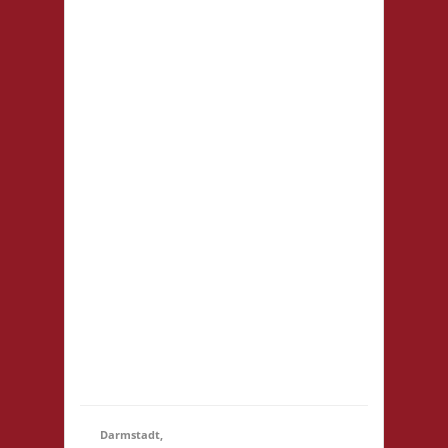
WermelsCon
CVJM
Wermelskirchen
Markt 4 42929
Wermelskirchen
Startgeld: - 2x
Basis, 1x Städte &
21.11.2026
(14:15
Ritter Die
- 23:59)
WermelsCon
öffnet um 14:00!
Es wird keine
Teilnahmegebühr
erhoben!
Startgebühr,
Snacks &
Getränke gegen
freiwillige...
Darmstadt,