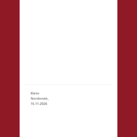
Startgeld: € 5,- 3x
Basis
21.11.2026
(10:30
Grundsätzlich gilt
- 23:59)
Selbstversorgung.
Es können aber
vor Ort Speisen
und Getränke
kostengünstig
erworben
werden. Für
Minderjährige
(U18) wi...
Klein-
Nordende,
15.11.2026
10.30 Uhr
Töverhuus
Dorfstr. 80
25336
Klein