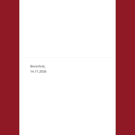
der Realschule.
Die
Teilnahmegebühr
wird dem
Förderverein der
Realschule
gespendet und
entfällt...
Bielefeld,
14.11.2026
10.00 Uhr
Spielewiese
Spielefeld e.
V.
14.11.2026
(10:00 -
Ravensberger
23:59)
Park 6 33607
Bielefeld
Startgeld: - 3x
Basis, Finale: