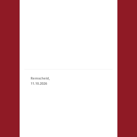
erhältlich,
dürfen aber
auch
mitgebracht
werden.
Snacks bitte
bei Bedarf
selbst
mitbringen
Remscheid,
11.10.2026
11.00 Uhr
Die Welle
GmbH Am
Wall 54
11.10.2026
(11:00 - 23:59)
42897
Remscheid
Startgeld:
€ 5,- 3x