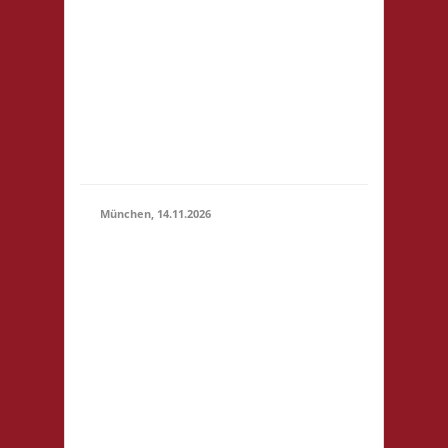
14.11.2026
(10:00 -
Ring 35-37
23:59)
12681 Berlin
Startgeld: -
3x Basis,
Finale:
Fischer v.
Catan
München, 14.11.2026
10.00 Uhr
Bildungscampus
Freiham
Hildegard-Hamm-
Brücher-Str. 3
81248 München
Startgeld: € 5- 3x
Basis keine
14.11.2026
(10:00
Verpflegung vor
- 23:59)
Ort, Ort: Foyer