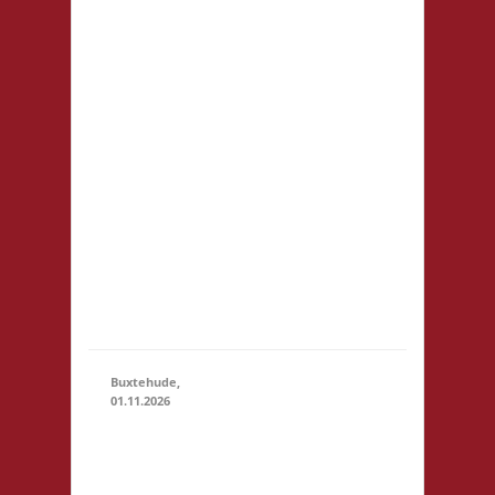
Prenzlauer Berg
Fehrbelliner Str.
92 10119 Berlin
Startgeld: € 5,- 2x
Basis, 1x Fischer
01.11.2026
(11:00
von Catan U18:
- 23:59)
Startgeld frei - im
Raum selbst ist
das Tragen von
Straßenschuhen
nicht erlaubt -
Selbstversorgung,
nur Kaf...
Buxtehude,
01.11.2026
10.00 Uhr
Freizeithaus
Buxtehude
01.11.2026
(10:00 -
Geschwister-