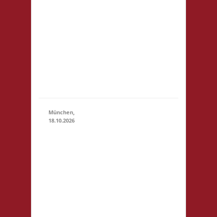
Rosen-Allee
18.10.2026
(11:00 - 23:59)
6 53919
Weilerswist
Startgeld: €
3,- 4x Basis
keine
Verpflegung
vor Ort
München,
18.10.2026
10.00 Uhr
RIO Riem
Willy-
Brandt-
Allee 32
81829
18.10.2026
(10:00 - 23:59)
München
Startgeld: €
5,- 3x Basis