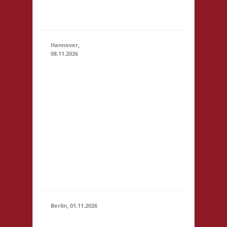
Zu neuen
Ufern
Hannover,
08.11.2026
11.00 Uhr
Heimathafen
Hannover
Werftstr. 19
08.11.2026
(11:00 -
30163
23:59)
Hannover
Startgeld: €
5,- 3x Basis
für Kinder
bis 14
Jahren € 3,-
Berlin, 01.11.2026
11.00 Uhr
Stadtteilzentrum