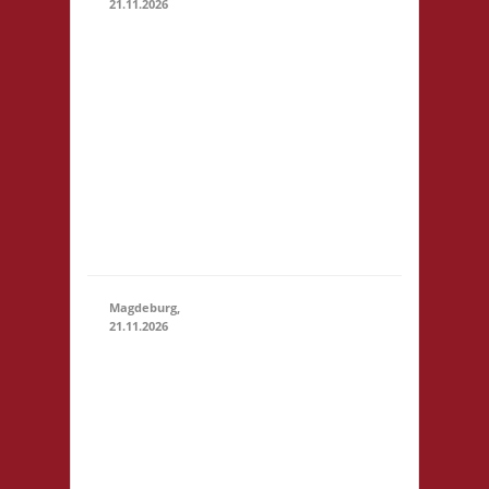
21.11.2026
14.00 Uhr
Darmstadt spielt
Kongresszentrum
Darmstadtium
21.11.2026
(14:00
Schloßgraben 1
- 23:59)
64283 Darmstadt
eintrittspflichtige
Veranstaltung 3x
Basis, Finale: Zu
neuen Ufern
Magdeburg,
21.11.2026
10.30 Uhr
Stadtbibliothek
Magdeburg
Breiter Weg 109
39104
Magdeburg