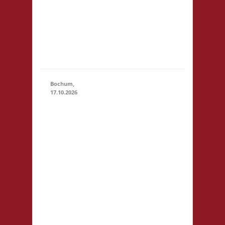
Startgeld
(U18): -,
keine
Verpflegung
vor Ort
Bochum,
17.10.2026
11.00 Uhr
Sportzentrum
Preins Feld
Preins Feld 3
44869
Bochum
Startgeld: €
5,- 2x Basis,
1x Städte &
17.10.2026
(11:00 -
Ritter
23:59)
Getränke
sind vor Ort