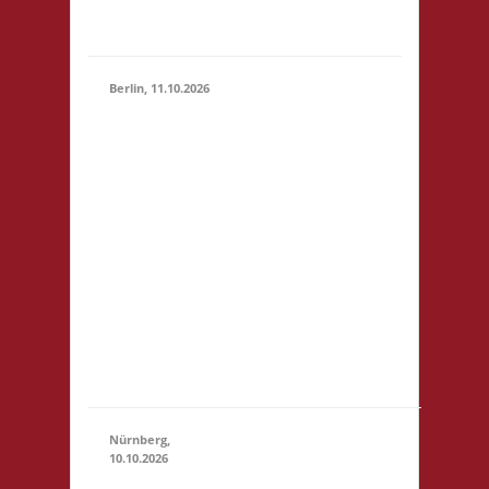
Basis
Berlin, 11.10.2026
11.00 Uhr
Jugendfreizeiteinrichtung
"Tietze" Tietzenweg 13
12203 Berlin Startgeld: -
3x Basis grundsätzlich
11.10.2026
Selbstversorgung (Kaffee
(11:00 -
und Limo werden
23:59)
eingeschränkt zur
Verfügung gestellt),
fußläufig zum S-Bhf
"Botanischer Garten"
(S1)...
Nürnberg,
10.10.2026
11.00 Uhr