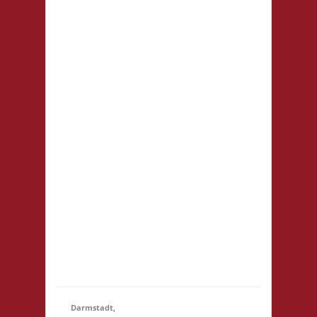
WermelsCon
CVJM
Wermelskirchen
Markt 4 42929
Wermelskirchen
Startgeld: - 2x
Basis, 1x Städte &
21.11.2026
(14:15
Ritter Die
- 23:59)
WermelsCon
öffnet um 14:00!
Es wird keine
Teilnahmegebühr
erhoben!
Startgebühr,
Snacks &
Getränke gegen
freiwillige...
Darmstadt,