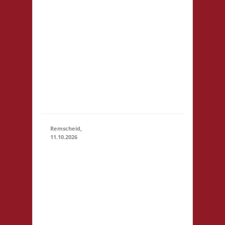
erhältlich,
dürfen aber
auch
mitgebracht
werden.
Snacks bitte
bei Bedarf
selbst
mitbringen
Remscheid,
11.10.2026
11.00 Uhr
Die Welle
GmbH Am
Wall 54
11.10.2026
(11:00 - 23:59)
42897
Remscheid
Startgeld:
€ 5,- 3x