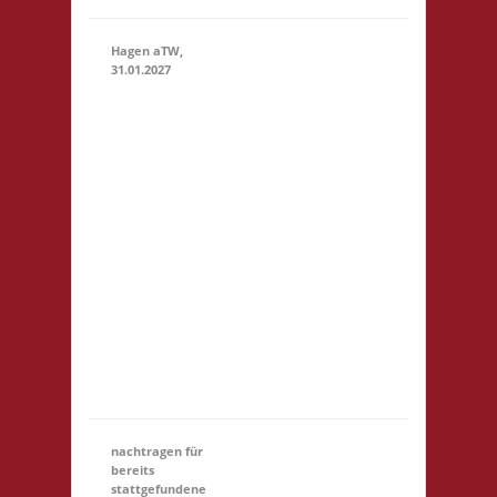
Hagen aTW,
31.01.2027
11.00 Uhr
Schießstand
im
Bürgerhaus
Theodor-
31.01.2027
(11:00 -
Heuss-Str.
23:59)
19 49170
Hagen aTW
Startgeld: €
5,- 3x Basis
Startgeld
(U18)
entfällt
nachtragen für
bereits
stattgefundene