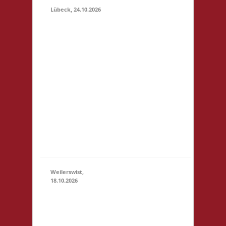
Lübeck, 24.10.2026
11.00 Uhr
Geschichtserlebnisraum
Roter Hahn e. V.
Pommernring 58 23569
Lübeck Startgeld: € 5,-
24.10.2026
3x Basis Startgeld wird
(11:00 -
für ein bereitgestelltes
23:59)
Büfett, für eine Spende
an den Veranstalter &
für Preise verwendet.
Um weitere Spenden
wir...
Weilerswist,
18.10.2026
11.00
Caritas
Quartier
Heinrich-