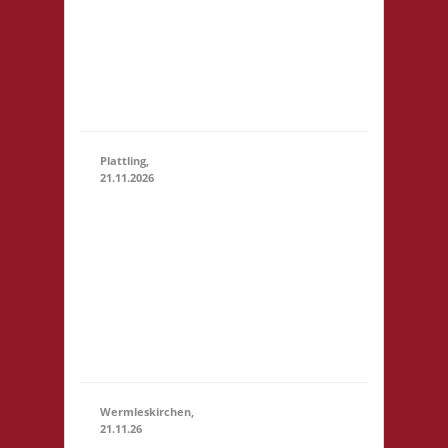
28.11.2026
(15:00
Marktstr. 13
- 23:59)
64401 Groß-
Bieberau
Startgeld: € 5,- 3x
Basis
Plattling,
21.11.2026
16.00 Uhr
Spieletage
Deggendorf
21.11.2026
(16:00 - 23:59)
Werkstr. 19
94447
Plattling
Startgeld: -
3x Basis
Wermleskirchen,
21.11.26
14.15 Uhr