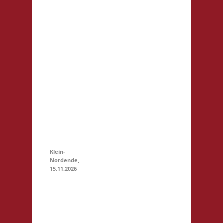
Startgeld: € 5,- 3x
Basis
21.11.2026
(10:30
Grundsätzlich gilt
- 23:59)
Selbstversorgung.
Es können aber
vor Ort Speisen
und Getränke
kostengünstig
erworben
werden. Für
Minderjährige
(U18) wi...
Klein-
Nordende,
15.11.2026
10.30 Uhr
Töverhuus
Dorfstr. 80
25336
Klein