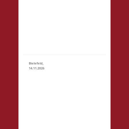
der Realschule.
Die
Teilnahmegebühr
wird dem
Förderverein der
Realschule
gespendet und
entfällt...
Bielefeld,
14.11.2026
10.00 Uhr
Spielewiese
Spielefeld e.
V.
14.11.2026
(10:00 -
Ravensberger
23:59)
Park 6 33607
Bielefeld
Startgeld: - 3x
Basis, Finale: