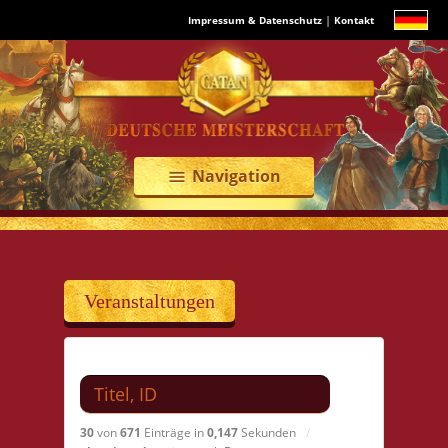
|
Impressum & Datenschutz
Kontakt
Navigation
menu
Veranstaltungen
Suchen nach
30
von
671
Einträge in
0,147
Sekunden
/