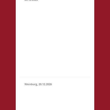
11.00
Caritas
Quartier
Heinrich-
Rosen-Allee
6 53919
20.12.2026
(11:00 - 23:59)
Weilerswist
Startgeld: €
3,- 1x Basis,
2x Städte &
Ritter keine
Verpflegung
vor Ort
Nienburg, 20.12.2026
11.00 Uhr Rahn
Schule Wilhelmstr.
36 31582
Nienburg
20.12.2026