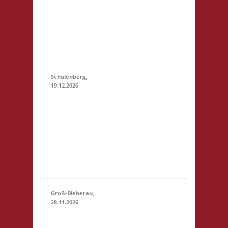
Startgeld: € 5,- 3x
(11:00 - 23:59)
Basis 10.30 Uhr
Anmelden/Treffen,
keine Verpflegung
vor Ort
Schulenberg,
19.12.2026
11.00 Uhr VeB
Brettspielpension
19.12.2026
(11:00
Tannenhöhe 2
- 23:59)
38707
Schulenberg
Startgeld: - 3x
Basis
Groß-Bieberau,
28.11.2026
15.00 Uhr REAS
Begegnungsraum