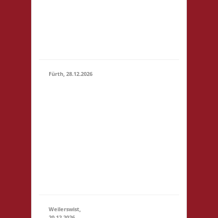
Bad
Nauheim
Startgeld:
€ 5,- 3x
Basis
Fürth, 28.12.2026
15.00 Uhr Alte
Schule Fürth
Heppenheimer
Str. 12 64658
28.12.2026
(15:00 -
Fürth
23:59)
Startgeld: € 3,-
2x Basis, 1x Zu
neuen Ufern,
1x Städte &
Ritter
Weilerswist,
20.12.2026