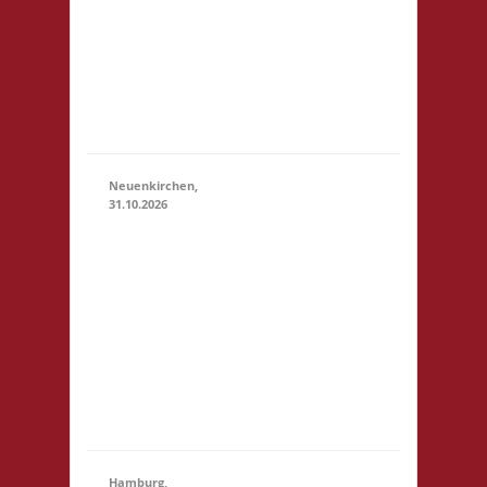
23:59)
Scholl-Platz
1 21614
Buxtehude
Startgeld: €
5,- 3x Basis
Neuenkirchen,
31.10.2026
11.00 Uhr
Hinterdeich
147 21635
31.10.2026
(11:00 -
Neuenkirchen
23:59)
Startgeld: €
5,- 3x Basis Es
wird wie
immer ein
Buffet geben
Hamburg,