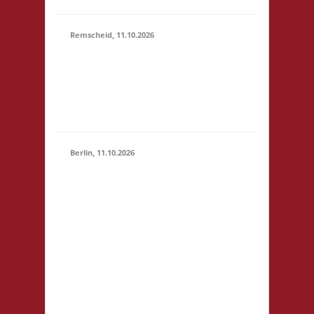
Remscheid, 11.10.2026
11.00 Uhr Die Welle
11.10.2026
GmbH Am Wall 54
(11:00 -
42897 Remscheid
23:59)
Startgeld: € 5,- 3x
Basis
Berlin, 11.10.2026
11.00 Uhr
Jugendfreizeiteinrichtung
"Tietze" Tietzenweg 13
12203 Berlin Startgeld: -
3x Basis grundsätzlich
11.10.2026
Selbstversorgung (Kaffee
(11:00 -
und Limo werden
23:59)
eingeschränkt zur
Verfügung gestellt),
fußläufig zum S-Bhf