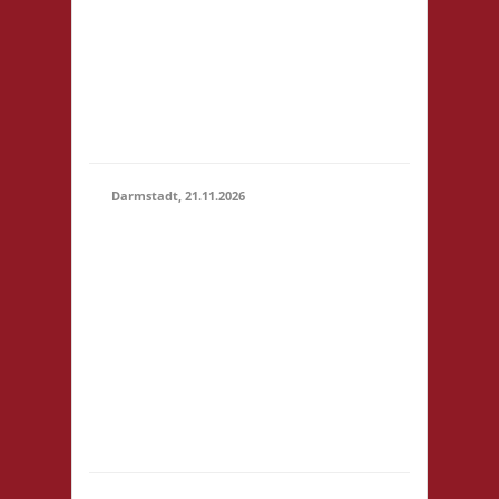
um 14:00! Es wird
keine
Teilnahmegebühr
erhoben! Startgebühr,
Snacks & Getränke
gegen freiwillige...
Darmstadt, 21.11.2026
14.00 Uhr Darmstadt
spielt
Kongresszentrum
Darmstadtium
21.11.2026
Schloßgraben 1 64283
(14:00 -
Darmstadt
23:59)
eintrittspflichtige
Veranstaltung 3x
Basis, Finale: Zu neuen
Ufern