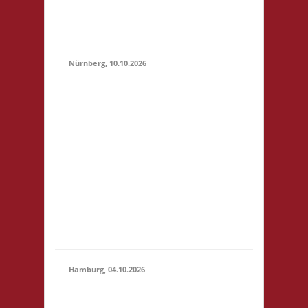
"Botanischer Garten"
(S1)...
Nürnberg, 10.10.2026
11.00 Uhr Pellerhaus
Egidienplatz 23 90403
Nürnberg Startgeld: €
5 (10),.* 3x Basis o. 2x
10.10.2026
Basis, 1x Zu neuen
(11:00 -
Ufern* *Wichtig:
23:59)
nähere Informationen
entnehmt bitte der
verlinkten Webseite!
Anmeldung bis
01.10.2026.
Hamburg, 04.10.2026
10.30 Uhr Brett
Hamburg Gymnasium