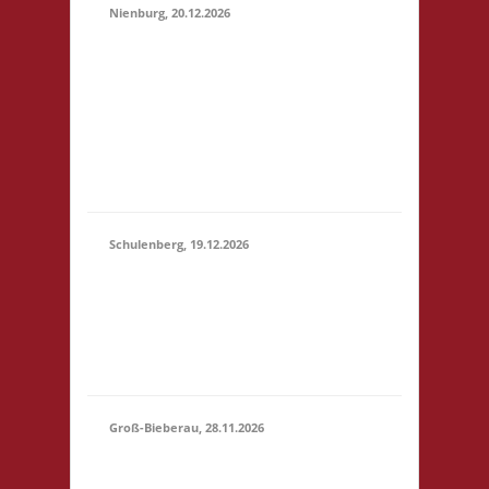
Nienburg, 20.12.2026
11.00 Uhr Rahn Schule
Wilhelmstr. 36 31582
20.12.2026
Nienburg Startgeld: €
(11:00 -
5,- 3x Basis 10.30 Uhr
23:59)
Anmelden/Treffen,
keine Verpflegung vor
Ort
Schulenberg, 19.12.2026
11.00 Uhr VeB
19.12.2026
Brettspielpension
(11:00 -
Tannenhöhe 2 38707
23:59)
Schulenberg Startgeld:
- 3x Basis
Groß-Bieberau, 28.11.2026
15.00 Uhr REAS
Begegnungsraum
28.11.2026