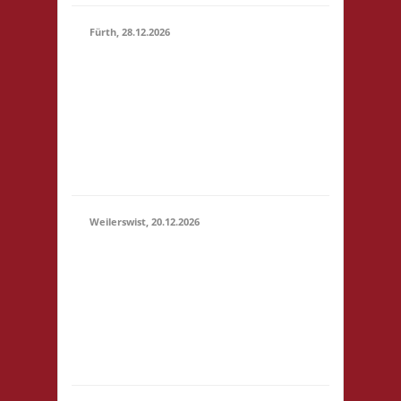
Fürth, 28.12.2026
15.00 Uhr Alte Schule
Fürth Heppenheimer
28.12.2026
Str. 12 64658 Fürth
(15:00 -
Startgeld: € 3,- 2x
23:59)
Basis, 1x Zu neuen
Ufern, 1x Städte &
Ritter
Weilerswist, 20.12.2026
11.00 Caritas Quartier
Heinrich-Rosen-Allee 6
20.12.2026
53919 Weilerswist
(11:00 -
Startgeld: € 3,- 1x
23:59)
Basis, 2x Städte &
Ritter keine
Verpflegung vor Ort