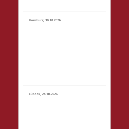
geben
Hamburg, 30.10.2026
17.00 Uhr Jugendclub
im Quartier Am
Hohenstege 1 21029
30.10.2026
Hamburg Startgeld: -
(17:00 -
3x Basis Bitte
23:59)
unterstützt den
Jugendclub: sehr
preiswerte Speisen &
Getränke vor Ort.
Lübeck, 24.10.2026
11.00 Uhr
Geschichtserlebnisraum
Roter Hahn e. V.
Pommernring 58 23569
Lübeck Startgeld: € 5,-
24.10.2026