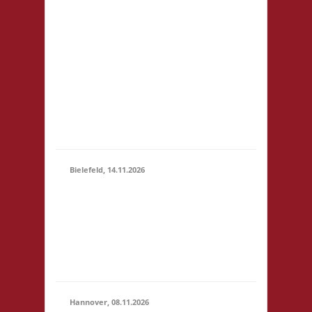
81248 München
14.11.2026
Startgeld: € 5- 3x Basis
(10:00 -
keine Verpflegung vor
23:59)
Ort, Ort: Foyer der
Realschule. Die
Teilnahmegebühr wird
dem Förderverein der
Realschule gespendet
und entfällt...
Bielefeld, 14.11.2026
10.00 Uhr Spielewiese
Spielefeld e. V.
14.11.2026
Ravensberger Park 6
(10:00 -
33607 Bielefeld
23:59)
Startgeld: - 3x Basis,
Finale: Zu neuen Ufern
Hannover, 08.11.2026