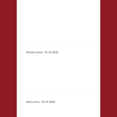
3x Basis Startgeld wird
(11:00 -
für ein bereitgestelltes
23:59)
Büfett, für eine Spende
an den Veranstalter &
für Preise verwendet.
Um weitere Spenden
wir...
Weilerswist, 18.10.2026
11.00 Caritas Quartier
Heinrich-Rosen-Allee 6
18.10.2026
53919 Weilerswist
(11:00 -
Startgeld: € 3,- 4x
23:59)
Basis keine
Verpflegung vor Ort
München, 18.10.2026
10.00 Uhr RIO Riem
Willy-Brandt-Allee 32