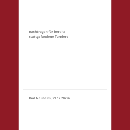
Startgeld: € 5,- 3x
Basis Startgeld (U18)
entfällt
nachtragen für bereits
stattgefundene Turniere
Hier könnt Ihr Euch für
ein Turnier, an dem
31.12.
(00:01)
-
Ihr teilgewnommen
31.03.2027
habt, NACHTRÄGLICH
(23:59)
anmelden. Bitte gebt
unter Kommentar das
Turnier an, danke!
Bad Nauheim, 29.12.20226
12.00 Uhr Mittelstr. 21
29.12.2026
61231 Bad Nauheim
(12:00 -
Startgeld: € 5,- 3x
23:59)
Basis