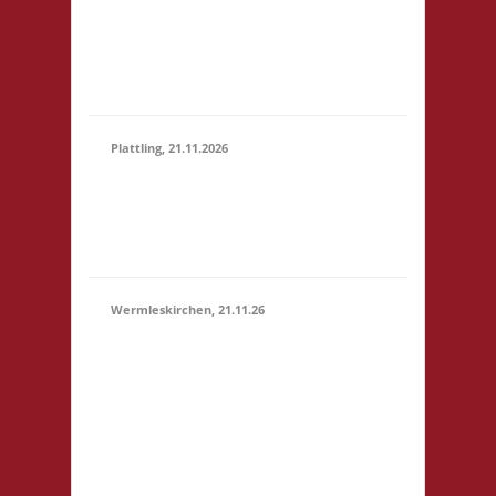
Marktstr. 13 64401
(15:00 -
Groß-Bieberau
23:59)
Startgeld: € 5,- 3x
Basis
Plattling, 21.11.2026
16.00 Uhr Spieletage
21.11.2026
Deggendorf Werkstr.
(16:00 -
19 94447 Plattling
23:59)
Startgeld: - 3x Basis
Wermleskirchen, 21.11.26
14.15 Uhr WermelsCon
CVJM Wermelskirchen
Markt 4 42929
Wermelskirchen
Startgeld: - 2x Basis, 1x
21.11.2026
Städte & Ritter Die
(14:15 -
WermelsCon öffnet
23:59)