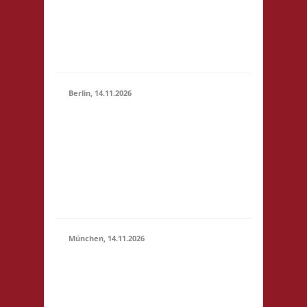
(10:30 -
4,- 4x Basis wir bieten
23:59)
Kuchen, Suppe und
Getränke gegen
Spende an
Berlin, 14.11.2026
10.00 Uhr
Grundschule unter
14.11.2026
dem Regenbogen
(10:00 -
Murtzaner Ring 35-37
23:59)
12681 Berlin Startgeld:
- 3x Basis, Finale:
Fischer v. Catan
München, 14.11.2026
10.00 Uhr
Bildungscampus
Freiham Hildegard-
Hamm-Brücher-Str. 3