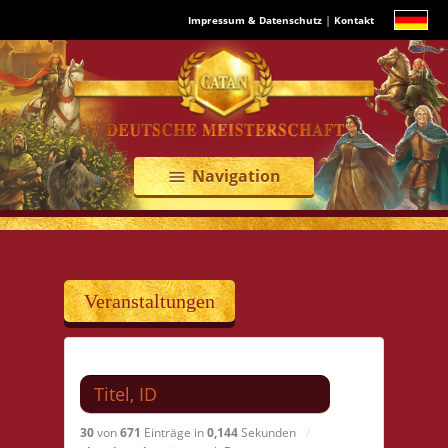
|
Impressum & Datenschutz
Kontakt
Navigation
menu
Veranstaltungen
Suchen nach
30
von
671
Einträge in
0,144
Sekunden
/