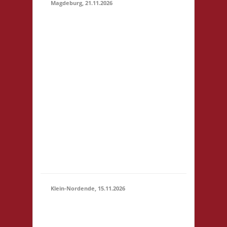
Magdeburg, 21.11.2026
10.30 Uhr
Stadtbibliothek
Magdeburg Breiter
Weg 109 39104
Magdeburg Startgeld:
€ 5,- 3x Basis
21.11.2026
Grundsätzlich gilt
(10:30 -
Selbstversorgung. Es
23:59)
können aber vor Ort
Speisen und Getränke
kostengünstig
erworben werden. Für
Minderjährige (U18)
wi...
Klein-Nordende, 15.11.2026
10.30 Uhr Töverhuus
Dorfstr. 80 25336 Klein
15.11.2026
Nordende Startgeld: €