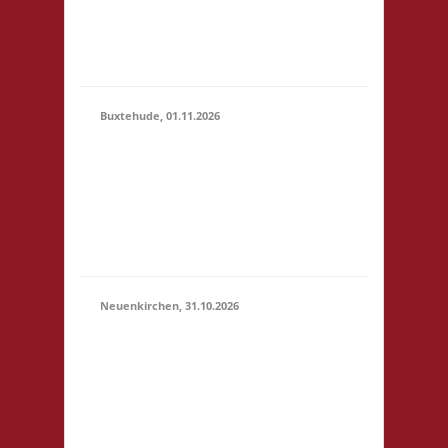
erlaubt -
Selbstversorgung, nur
Kaf...
Buxtehude, 01.11.2026
10.00 Uhr Freizeithaus
Buxtehude
01.11.2026
Geschwister-Scholl-
(10:00 -
Platz 1 21614
23:59)
Buxtehude Startgeld: €
5,- 3x Basis
Neuenkirchen, 31.10.2026
11.00 Uhr Hinterdeich
147 21635
31.10.2026
Neuenkirchen
(11:00 -
Startgeld: € 5,- 3x
23:59)
Basis Es wird wie
immer ein Buffet