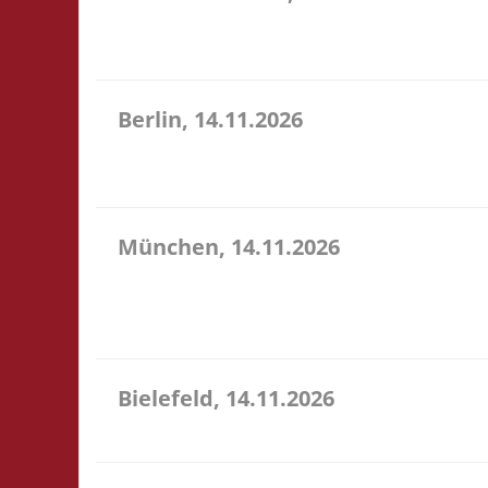
10.30 Uhr Töverhuus Dorfstr. 80 25336 Klein Norde
gegen Spende an
Berlin, 14.11.2026
10.00 Uhr Grundschule unter dem Regenbogen Murtza
Catan
München, 14.11.2026
10.00 Uhr Bildungscampus Freiham Hildegard-Hamm
Verpflegung vor Ort, Ort: Foyer der Realschule. 
entfällt...
Bielefeld, 14.11.2026
10.00 Uhr Spielewiese Spielefeld e. V. Ravensberger