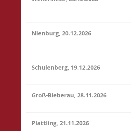
11.00 Caritas Quartier Heinrich-Rosen-Allee 6 53919
Verpflegung vor Ort
Nienburg, 20.12.2026
11.00 Uhr Rahn Schule Wilhelmstr. 36 31582 Nienbu
Verpflegung vor Ort
Schulenberg, 19.12.2026
11.00 Uhr VeB Brettspielpension Tannenhöhe 2 387
Groß-Bieberau, 28.11.2026
15.00 Uhr REAS Begegnungsraum Marktstr. 13 64401
Plattling, 21.11.2026
16.00 Uhr Spieletage Deggendorf Werkstr. 19 94447 