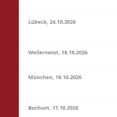
sehr preiswerte Speisen & Getränke vor Ort.
Lübeck, 24.10.2026
11.00 Uhr Geschichtserlebnisraum Roter Hahn e. V.
für ein bereitgestelltes Büfett, für eine Spende a
Weilerswist, 18.10.2026
11.00 Caritas Quartier Heinrich-Rosen-Allee 6 53919
München, 18.10.2026
10.00 Uhr RIO Riem Willy-Brandt-Allee 32 81829 Mün
Ort
Bochum, 17.10.2026
11.00 Uhr Sportzentrum Preins Feld Preins Feld 3 4