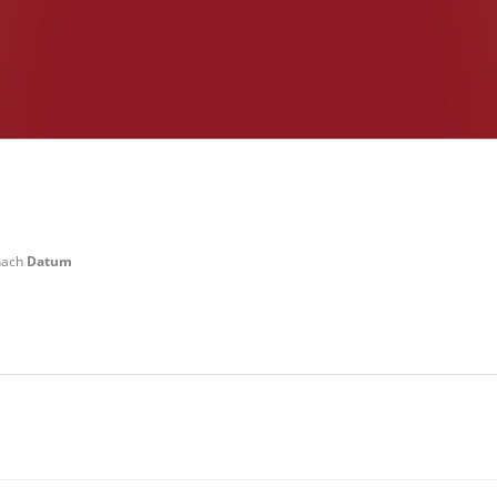
 nach
Datum
 Weilerswist Startgeld: € 3,- 4x Basis keine Verpflegung vor Ort