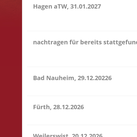
Hagen aTW, 31.01.2027
11.00 Uhr Schießstand im Bürgerhaus Theodor-Heuss
entfällt
nachtragen für bereits stattgefu
Hier könnt Ihr Euch für ein Turnier, an dem Ihr
Kommentar das Turnier an, danke!
Bad Nauheim, 29.12.20226
12.00 Uhr Mittelstr. 21 61231 Bad Nauheim Startgel
Fürth, 28.12.2026
15.00 Uhr Alte Schule Fürth Heppenheimer Str. 12 6
Weilerswist, 20.12.2026