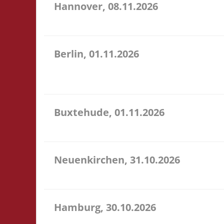
Hannover, 08.11.2026
11.00 Uhr Heimathafen Hannover Werftstr. 19 30163 
Berlin, 01.11.2026
11.00 Uhr Stadtteilzentrum Prenzlauer Berg Fehrbell
U18: Startgeld frei - im Raum selbst ist das Trage
Buxtehude, 01.11.2026
10.00 Uhr Freizeithaus Buxtehude Geschwister-Scho
Neuenkirchen, 31.10.2026
11.00 Uhr Hinterdeich 147 21635 Neuenkirchen Star
Hamburg, 30.10.2026
17.00 Uhr Jugendclub im Quartier Am Hohenstege 1