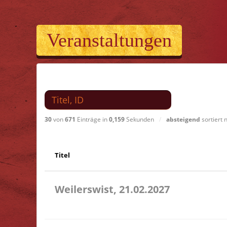
Veranstaltungen
Suchen nach
30
von
671
Einträge in
0,159
Sekunden
/
absteigend
sortiert
Titel
Weilerswist, 21.02.2027
11.00 Caritas Quartier Heinrich-Rosen-Allee 6 53919