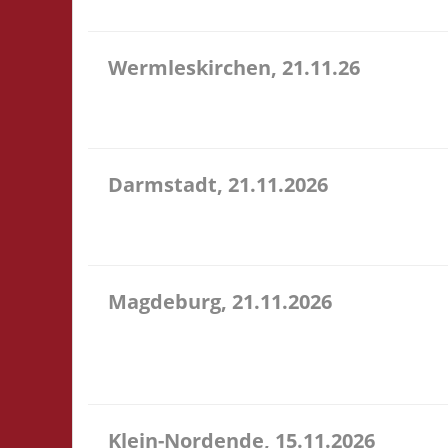
Wermleskirchen, 21.11.26
14.15 Uhr WermelsCon CVJM Wermelskirchen Markt 4
WermelsCon öffnet um 14:00! Es wird keine Teilna
Darmstadt, 21.11.2026
14.00 Uhr Darmstadt spielt Kongresszentrum Darm
Veranstaltung 3x Basis, Finale: Zu neuen Ufern
Magdeburg, 21.11.2026
10.30 Uhr Stadtbibliothek Magdeburg Breiter Weg 1
Selbstversorgung. Es können aber vor Ort Speise
wi...
Klein-Nordende, 15.11.2026