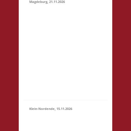
Magdeburg, 21.11.2026
10.30 Uhr
Stadtbibliothek
Magdeburg Breiter
Weg 109 39104
Magdeburg Startgeld:
€ 5,- 3x Basis
21.11.2026
Grundsätzlich gilt
(10:30 -
Selbstversorgung. Es
23:59)
können aber vor Ort
Speisen und Getränke
kostengünstig
erworben werden. Für
Minderjährige (U18)
wi...
Klein-Nordende, 15.11.2026
10.30 Uhr Töverhuus
Dorfstr. 80 25336 Klein
15.11.2026
Nordende Startgeld: €