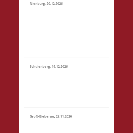
Nienburg, 20.12.2026
11.00 Uhr Rahn Schule
Wilhelmstr. 36 31582
20.12.2026
Nienburg Startgeld: €
(11:00 -
5,- 3x Basis 10.30 Uhr
23:59)
Anmelden/Treffen,
keine Verpflegung vor
Ort
Schulenberg, 19.12.2026
11.00 Uhr VeB
19.12.2026
Brettspielpension
(11:00 -
Tannenhöhe 2 38707
23:59)
Schulenberg Startgeld:
- 3x Basis
Groß-Bieberau, 28.11.2026
15.00 Uhr REAS
Begegnungsraum
28.11.2026