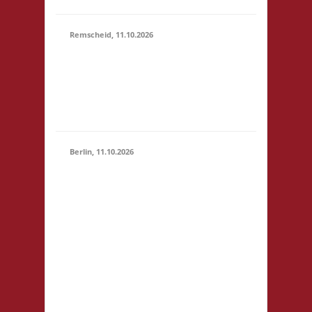
Remscheid, 11.10.2026
11.00 Uhr Die Welle
11.10.2026
GmbH Am Wall 54
(11:00 -
42897 Remscheid
23:59)
Startgeld: € 5,- 3x
Basis
Berlin, 11.10.2026
11.00 Uhr
Jugendfreizeiteinrichtung
"Tietze" Tietzenweg 13
12203 Berlin Startgeld: -
3x Basis grundsätzlich
11.10.2026
Selbstversorgung (Kaffee
(11:00 -
und Limo werden
23:59)
eingeschränkt zur
Verfügung gestellt),
fußläufig zum S-Bhf