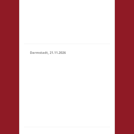
um 14:00! Es wird
keine
Teilnahmegebühr
erhoben! Startgebühr,
Snacks & Getränke
gegen freiwillige...
Darmstadt, 21.11.2026
14.00 Uhr Darmstadt
spielt
Kongresszentrum
Darmstadtium
21.11.2026
Schloßgraben 1 64283
(14:00 -
Darmstadt
23:59)
eintrittspflichtige
Veranstaltung 3x
Basis, Finale: Zu neuen
Ufern