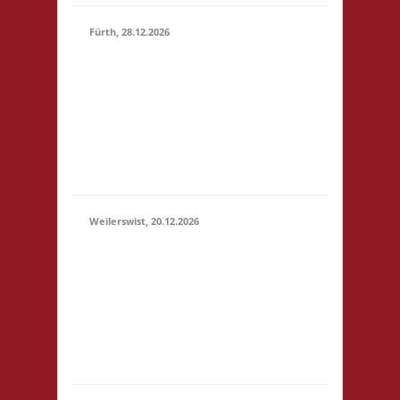
Fürth, 28.12.2026
15.00 Uhr Alte Schule
Fürth Heppenheimer
28.12.2026
Str. 12 64658 Fürth
(15:00 -
Startgeld: € 3,- 2x
23:59)
Basis, 1x Zu neuen
Ufern, 1x Städte &
Ritter
Weilerswist, 20.12.2026
11.00 Caritas Quartier
Heinrich-Rosen-Allee 6
20.12.2026
53919 Weilerswist
(11:00 -
Startgeld: € 3,- 1x
23:59)
Basis, 2x Städte &
Ritter keine
Verpflegung vor Ort