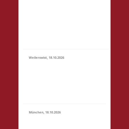
3x Basis Startgeld wird
(11:00 -
für ein bereitgestelltes
23:59)
Büfett, für eine Spende
an den Veranstalter &
für Preise verwendet.
Um weitere Spenden
wir...
Weilerswist, 18.10.2026
11.00 Caritas Quartier
Heinrich-Rosen-Allee 6
18.10.2026
53919 Weilerswist
(11:00 -
Startgeld: € 3,- 4x
23:59)
Basis keine
Verpflegung vor Ort
München, 18.10.2026
10.00 Uhr RIO Riem
Willy-Brandt-Allee 32