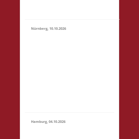
"Botanischer Garten"
(S1)...
Nürnberg, 10.10.2026
11.00 Uhr Pellerhaus
Egidienplatz 23 90403
Nürnberg Startgeld: €
5 (10),.* 3x Basis o. 2x
10.10.2026
Basis, 1x Zu neuen
(11:00 -
Ufern* *Wichtig:
23:59)
nähere Informationen
entnehmt bitte der
verlinkten Webseite!
Anmeldung bis
01.10.2026.
Hamburg, 04.10.2026
10.30 Uhr Brett
Hamburg Gymnasium