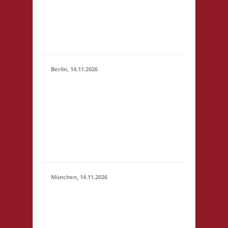
(10:30 -
4,- 4x Basis wir bieten
23:59)
Kuchen, Suppe und
Getränke gegen
Spende an
Berlin, 14.11.2026
10.00 Uhr
Grundschule unter
14.11.2026
dem Regenbogen
(10:00 -
Murtzaner Ring 35-37
23:59)
12681 Berlin Startgeld:
- 3x Basis, Finale:
Fischer v. Catan
München, 14.11.2026
10.00 Uhr
Bildungscampus
Freiham Hildegard-
Hamm-Brücher-Str. 3