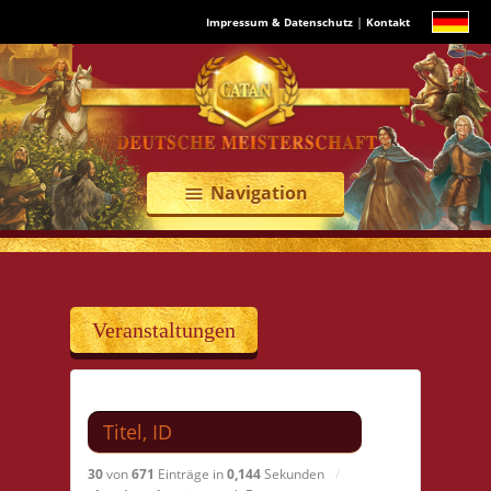
|
Impressum & Datenschutz
Kontakt
Navigation
menu
Veranstaltungen
Suchen nach
30
von
671
Einträge in
0,144
Sekunden
/