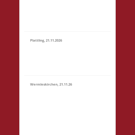
Marktstr. 13 64401
(15:00 -
Groß-Bieberau
23:59)
Startgeld: € 5,- 3x
Basis
Plattling, 21.11.2026
16.00 Uhr Spieletage
21.11.2026
Deggendorf Werkstr.
(16:00 -
19 94447 Plattling
23:59)
Startgeld: - 3x Basis
Wermleskirchen, 21.11.26
14.15 Uhr WermelsCon
CVJM Wermelskirchen
Markt 4 42929
Wermelskirchen
Startgeld: - 2x Basis, 1x
21.11.2026
Städte & Ritter Die
(14:15 -
WermelsCon öffnet
23:59)