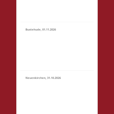
erlaubt -
Selbstversorgung, nur
Kaf...
Buxtehude, 01.11.2026
10.00 Uhr Freizeithaus
Buxtehude
01.11.2026
Geschwister-Scholl-
(10:00 -
Platz 1 21614
23:59)
Buxtehude Startgeld: €
5,- 3x Basis
Neuenkirchen, 31.10.2026
11.00 Uhr Hinterdeich
147 21635
31.10.2026
Neuenkirchen
(11:00 -
Startgeld: € 5,- 3x
23:59)
Basis Es wird wie
immer ein Buffet