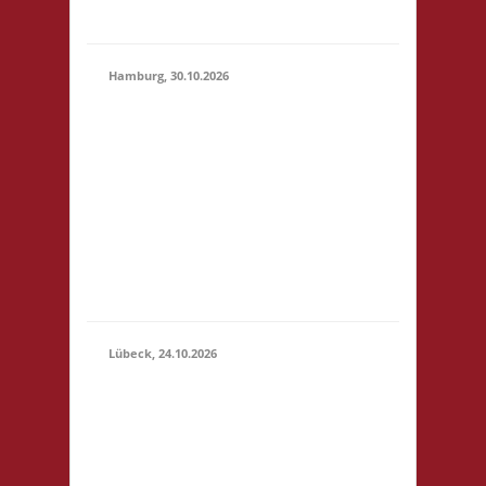
geben
Hamburg, 30.10.2026
17.00 Uhr Jugendclub
im Quartier Am
Hohenstege 1 21029
30.10.2026
Hamburg Startgeld: -
(17:00 -
3x Basis Bitte
23:59)
unterstützt den
Jugendclub: sehr
preiswerte Speisen &
Getränke vor Ort.
Lübeck, 24.10.2026
11.00 Uhr
Geschichtserlebnisraum
Roter Hahn e. V.
Pommernring 58 23569
Lübeck Startgeld: € 5,-
24.10.2026