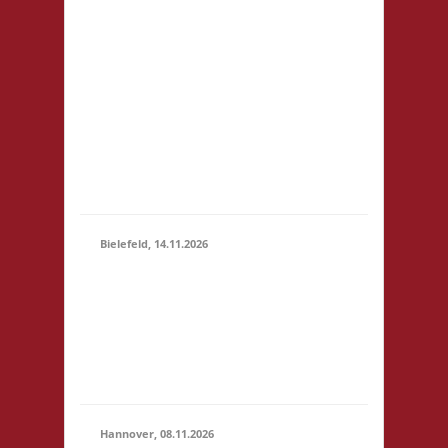
81248 München
14.11.2026
Startgeld: € 5- 3x Basis
(10:00 -
keine Verpflegung vor
23:59)
Ort, Ort: Foyer der
Realschule. Die
Teilnahmegebühr wird
dem Förderverein der
Realschule gespendet
und entfällt...
Bielefeld, 14.11.2026
10.00 Uhr Spielewiese
Spielefeld e. V.
14.11.2026
Ravensberger Park 6
(10:00 -
33607 Bielefeld
23:59)
Startgeld: - 3x Basis,
Finale: Zu neuen Ufern
Hannover, 08.11.2026