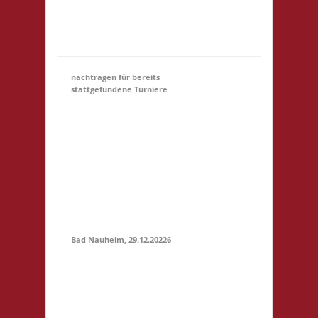
Startgeld: € 5,- 3x
Basis Startgeld (U18)
entfällt
nachtragen für bereits
stattgefundene Turniere
Hier könnt Ihr Euch für
ein Turnier, an dem
31.12.
(00:01)
-
Ihr teilgewnommen
31.03.2027
habt, NACHTRÄGLICH
(23:59)
anmelden. Bitte gebt
unter Kommentar das
Turnier an, danke!
Bad Nauheim, 29.12.20226
12.00 Uhr Mittelstr. 21
29.12.2026
61231 Bad Nauheim
(12:00 -
Startgeld: € 5,- 3x
23:59)
Basis