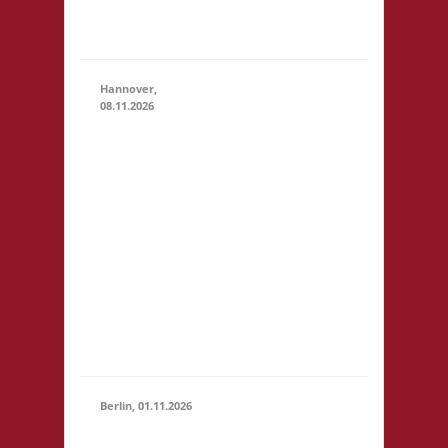
Zu neuen
Ufern
Hannover,
08.11.2026
11.00 Uhr
Heimathafen
Hannover
Werftstr. 19
08.11.2026
(11:00 -
30163
23:59)
Hannover
Startgeld: €
5,- 3x Basis
für Kinder
bis 14
Jahren € 3,-
Berlin, 01.11.2026
11.00 Uhr
Stadtteilzentrum