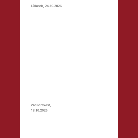
Lübeck, 24.10.2026
11.00 Uhr
Geschichtserlebnisraum
Roter Hahn e. V.
Pommernring 58 23569
Lübeck Startgeld: € 5,-
24.10.2026
3x Basis Startgeld wird
(11:00 -
für ein bereitgestelltes
23:59)
Büfett, für eine Spende
an den Veranstalter &
für Preise verwendet.
Um weitere Spenden
wir...
Weilerswist,
18.10.2026
11.00
Caritas
Quartier
Heinrich-