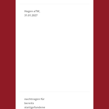
Hagen aTW,
31.01.2027
11.00 Uhr
Schießstand
im
Bürgerhaus
Theodor-
31.01.2027
(11:00 -
Heuss-Str.
23:59)
19 49170
Hagen aTW
Startgeld: €
5,- 3x Basis
Startgeld
(U18)
entfällt
nachtragen für
bereits
stattgefundene