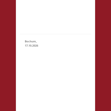
Startgeld
(U18): -,
keine
Verpflegung
vor Ort
Bochum,
17.10.2026
11.00 Uhr
Sportzentrum
Preins Feld
Preins Feld 3
44869
Bochum
Startgeld: €
5,- 2x Basis,
1x Städte &
17.10.2026
(11:00 -
Ritter
23:59)
Getränke
sind vor Ort