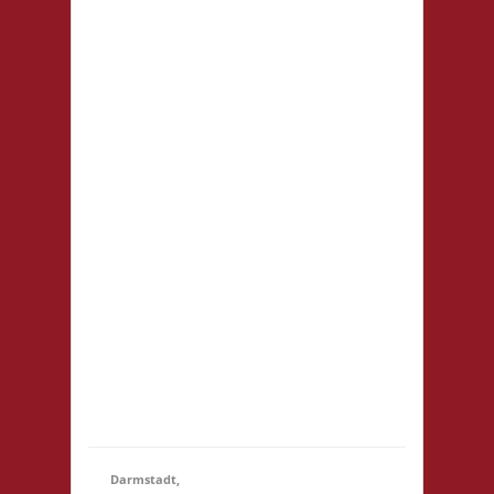
WermelsCon
CVJM
Wermelskirchen
Markt 4 42929
Wermelskirchen
Startgeld: - 2x
Basis, 1x Städte &
21.11.2026
(14:15
Ritter Die
- 23:59)
WermelsCon
öffnet um 14:00!
Es wird keine
Teilnahmegebühr
erhoben!
Startgebühr,
Snacks &
Getränke gegen
freiwillige...
Darmstadt,