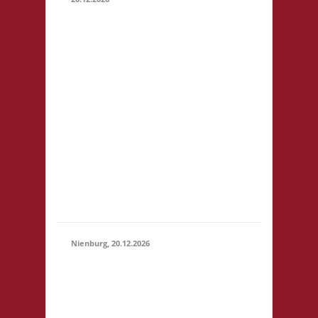
11.00
Caritas
Quartier
Heinrich-
Rosen-Allee
6 53919
20.12.2026
(11:00 - 23:59)
Weilerswist
Startgeld: €
3,- 1x Basis,
2x Städte &
Ritter keine
Verpflegung
vor Ort
Nienburg, 20.12.2026
11.00 Uhr Rahn
Schule Wilhelmstr.
36 31582
Nienburg
20.12.2026