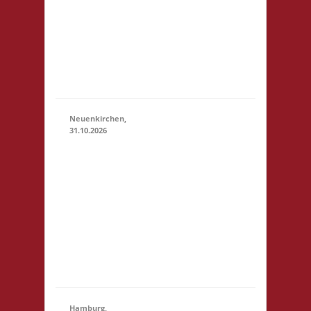
23:59)
Scholl-Platz
1 21614
Buxtehude
Startgeld: €
5,- 3x Basis
Neuenkirchen,
31.10.2026
11.00 Uhr
Hinterdeich
147 21635
31.10.2026
(11:00 -
Neuenkirchen
23:59)
Startgeld: €
5,- 3x Basis Es
wird wie
immer ein
Buffet geben
Hamburg,