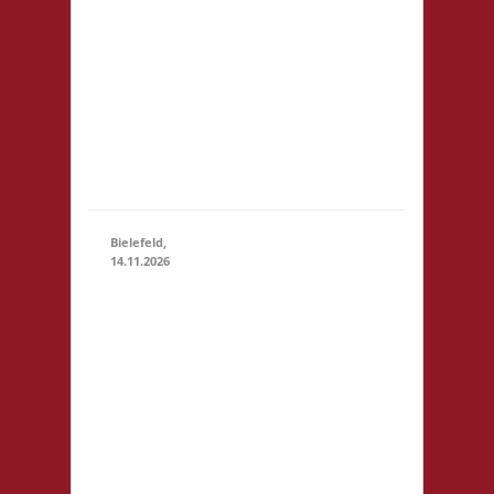
der Realschule.
Die
Teilnahmegebühr
wird dem
Förderverein der
Realschule
gespendet und
entfällt...
Bielefeld,
14.11.2026
10.00 Uhr
Spielewiese
Spielefeld e.
V.
14.11.2026
(10:00 -
Ravensberger
23:59)
Park 6 33607
Bielefeld
Startgeld: - 3x
Basis, Finale: