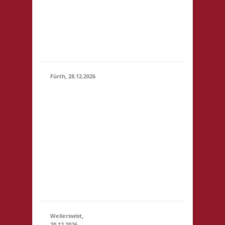
Bad
Nauheim
Startgeld:
€ 5,- 3x
Basis
Fürth, 28.12.2026
15.00 Uhr Alte
Schule Fürth
Heppenheimer
Str. 12 64658
28.12.2026
(15:00 -
Fürth
23:59)
Startgeld: € 3,-
2x Basis, 1x Zu
neuen Ufern,
1x Städte &
Ritter
Weilerswist,
20.12.2026