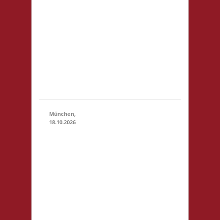
Rosen-Allee
18.10.2026
(11:00 - 23:59)
6 53919
Weilerswist
Startgeld: €
3,- 4x Basis
keine
Verpflegung
vor Ort
München,
18.10.2026
10.00 Uhr
RIO Riem
Willy-
Brandt-
Allee 32
81829
18.10.2026
(10:00 - 23:59)
München
Startgeld: €
5,- 3x Basis