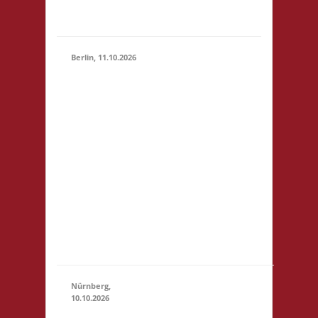
Basis
Berlin, 11.10.2026
11.00 Uhr
Jugendfreizeiteinrichtung
"Tietze" Tietzenweg 13
12203 Berlin Startgeld: -
3x Basis grundsätzlich
11.10.2026
Selbstversorgung (Kaffee
(11:00 -
und Limo werden
23:59)
eingeschränkt zur
Verfügung gestellt),
fußläufig zum S-Bhf
"Botanischer Garten"
(S1)...
Nürnberg,
10.10.2026
11.00 Uhr