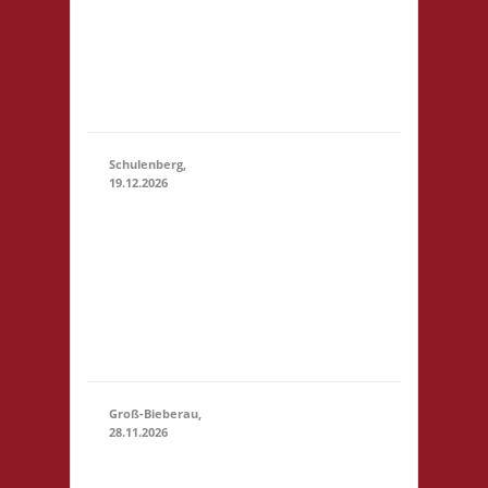
Startgeld: € 5,- 3x
(11:00 - 23:59)
Basis 10.30 Uhr
Anmelden/Treffen,
keine Verpflegung
vor Ort
Schulenberg,
19.12.2026
11.00 Uhr VeB
Brettspielpension
19.12.2026
(11:00
Tannenhöhe 2
- 23:59)
38707
Schulenberg
Startgeld: - 3x
Basis
Groß-Bieberau,
28.11.2026
15.00 Uhr REAS
Begegnungsraum