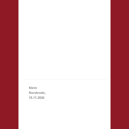
Startgeld: € 5,- 3x
Basis
21.11.2026
(10:30
Grundsätzlich gilt
- 23:59)
Selbstversorgung.
Es können aber
vor Ort Speisen
und Getränke
kostengünstig
erworben
werden. Für
Minderjährige
(U18) wi...
Klein-
Nordende,
15.11.2026
10.30 Uhr
Töverhuus
Dorfstr. 80
25336
Klein