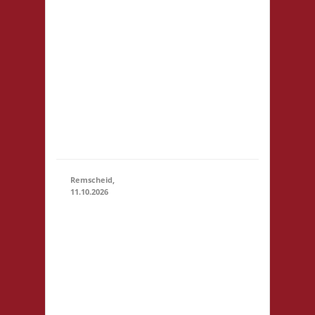
erhältlich,
dürfen aber
auch
mitgebracht
werden.
Snacks bitte
bei Bedarf
selbst
mitbringen
Remscheid,
11.10.2026
11.00 Uhr
Die Welle
GmbH Am
Wall 54
11.10.2026
(11:00 - 23:59)
42897
Remscheid
Startgeld:
€ 5,- 3x