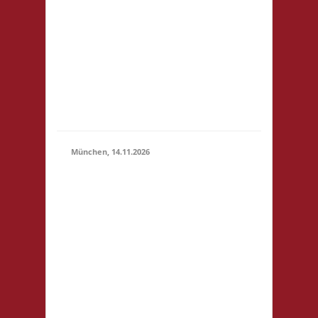
14.11.2026
(10:00 -
Ring 35-37
23:59)
12681 Berlin
Startgeld: -
3x Basis,
Finale:
Fischer v.
Catan
München, 14.11.2026
10.00 Uhr
Bildungscampus
Freiham
Hildegard-Hamm-
Brücher-Str. 3
81248 München
Startgeld: € 5- 3x
Basis keine
14.11.2026
(10:00
Verpflegung vor
- 23:59)
Ort, Ort: Foyer