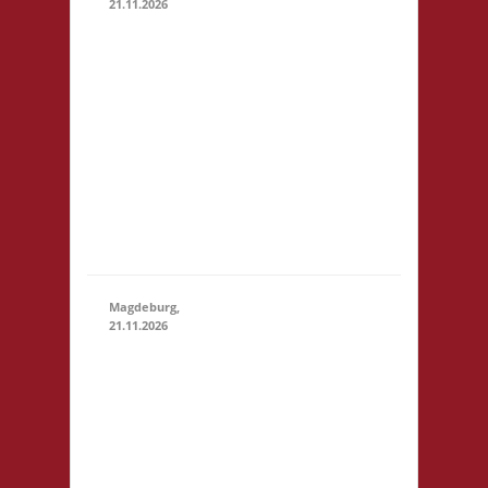
21.11.2026
14.00 Uhr
Darmstadt spielt
Kongresszentrum
Darmstadtium
21.11.2026
(14:00
Schloßgraben 1
- 23:59)
64283 Darmstadt
eintrittspflichtige
Veranstaltung 3x
Basis, Finale: Zu
neuen Ufern
Magdeburg,
21.11.2026
10.30 Uhr
Stadtbibliothek
Magdeburg
Breiter Weg 109
39104
Magdeburg