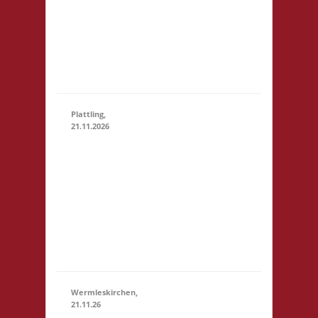
28.11.2026
(15:00
Marktstr. 13
- 23:59)
64401 Groß-
Bieberau
Startgeld: € 5,- 3x
Basis
Plattling,
21.11.2026
16.00 Uhr
Spieletage
Deggendorf
21.11.2026
(16:00 - 23:59)
Werkstr. 19
94447
Plattling
Startgeld: -
3x Basis
Wermleskirchen,
21.11.26
14.15 Uhr