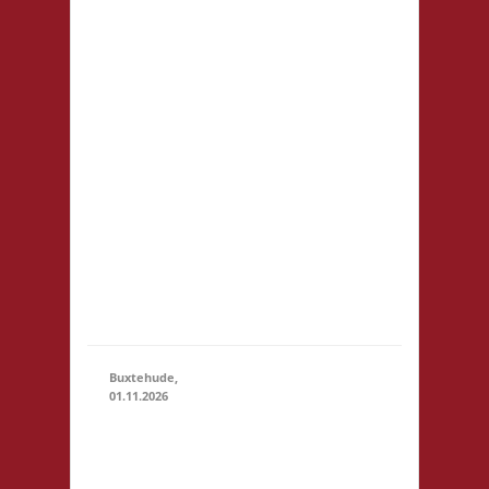
Prenzlauer Berg
Fehrbelliner Str.
92 10119 Berlin
Startgeld: € 5,- 2x
Basis, 1x Fischer
01.11.2026
(11:00
von Catan U18:
- 23:59)
Startgeld frei - im
Raum selbst ist
das Tragen von
Straßenschuhen
nicht erlaubt -
Selbstversorgung,
nur Kaf...
Buxtehude,
01.11.2026
10.00 Uhr
Freizeithaus
Buxtehude
01.11.2026
(10:00 -
Geschwister-