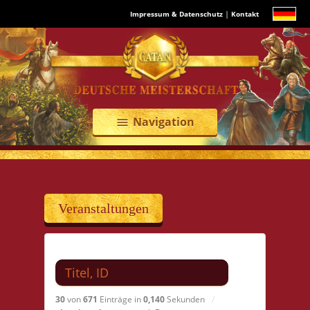
|
Impressum & Datenschutz
Kontakt
Navigation
menu
Veranstaltungen
Suchen nach
30
von
671
Einträge in
0,140
Sekunden
/