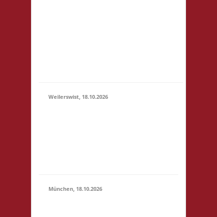
3x Basis Startgeld wird
(11:00 -
für ein bereitgestelltes
23:59)
Büfett, für eine Spende
an den Veranstalter &
für Preise verwendet.
Um weitere Spenden
wir...
Weilerswist, 18.10.2026
11.00 Caritas Quartier
Heinrich-Rosen-Allee 6
18.10.2026
53919 Weilerswist
(11:00 -
Startgeld: € 3,- 4x
23:59)
Basis keine
Verpflegung vor Ort
München, 18.10.2026
10.00 Uhr RIO Riem
Willy-Brandt-Allee 32