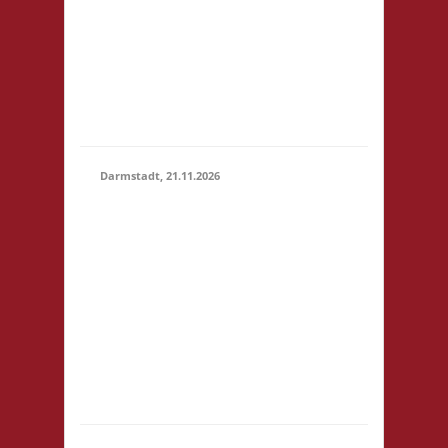
um 14:00! Es wird
keine
Teilnahmegebühr
erhoben! Startgebühr,
Snacks & Getränke
gegen freiwillige...
Darmstadt, 21.11.2026
14.00 Uhr Darmstadt
spielt
Kongresszentrum
Darmstadtium
21.11.2026
Schloßgraben 1 64283
(14:00 -
Darmstadt
23:59)
eintrittspflichtige
Veranstaltung 3x
Basis, Finale: Zu neuen
Ufern