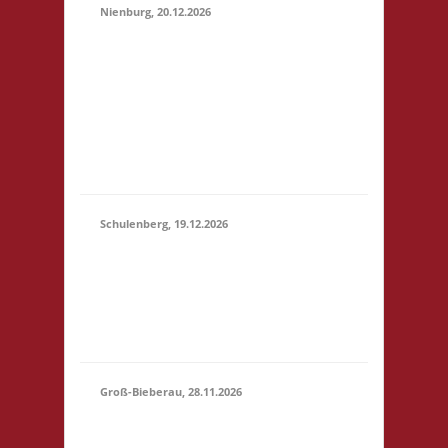
Nienburg, 20.12.2026
11.00 Uhr Rahn Schule
Wilhelmstr. 36 31582
20.12.2026
Nienburg Startgeld: €
(11:00 -
5,- 3x Basis 10.30 Uhr
23:59)
Anmelden/Treffen,
keine Verpflegung vor
Ort
Schulenberg, 19.12.2026
11.00 Uhr VeB
19.12.2026
Brettspielpension
(11:00 -
Tannenhöhe 2 38707
23:59)
Schulenberg Startgeld:
- 3x Basis
Groß-Bieberau, 28.11.2026
15.00 Uhr REAS
Begegnungsraum
28.11.2026