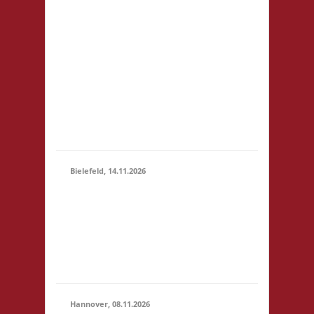
81248 München
14.11.2026
Startgeld: € 5- 3x Basis
(10:00 -
keine Verpflegung vor
23:59)
Ort, Ort: Foyer der
Realschule. Die
Teilnahmegebühr wird
dem Förderverein der
Realschule gespendet
und entfällt...
Bielefeld, 14.11.2026
10.00 Uhr Spielewiese
Spielefeld e. V.
14.11.2026
Ravensberger Park 6
(10:00 -
33607 Bielefeld
23:59)
Startgeld: - 3x Basis,
Finale: Zu neuen Ufern
Hannover, 08.11.2026