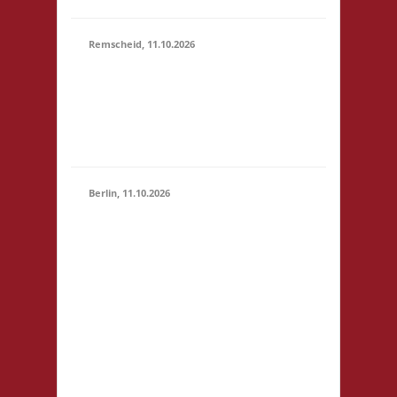
Remscheid, 11.10.2026
11.00 Uhr Die Welle
11.10.2026
GmbH Am Wall 54
(11:00 -
42897 Remscheid
23:59)
Startgeld: € 5,- 3x
Basis
Berlin, 11.10.2026
11.00 Uhr
Jugendfreizeiteinrichtung
"Tietze" Tietzenweg 13
12203 Berlin Startgeld: -
3x Basis grundsätzlich
11.10.2026
Selbstversorgung (Kaffee
(11:00 -
und Limo werden
23:59)
eingeschränkt zur
Verfügung gestellt),
fußläufig zum S-Bhf