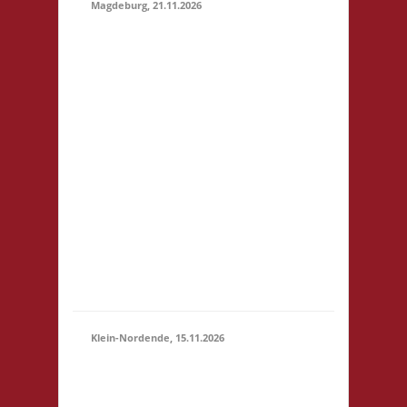
Magdeburg, 21.11.2026
10.30 Uhr
Stadtbibliothek
Magdeburg Breiter
Weg 109 39104
Magdeburg Startgeld:
€ 5,- 3x Basis
21.11.2026
Grundsätzlich gilt
(10:30 -
Selbstversorgung. Es
23:59)
können aber vor Ort
Speisen und Getränke
kostengünstig
erworben werden. Für
Minderjährige (U18)
wi...
Klein-Nordende, 15.11.2026
10.30 Uhr Töverhuus
Dorfstr. 80 25336 Klein
15.11.2026
Nordende Startgeld: €