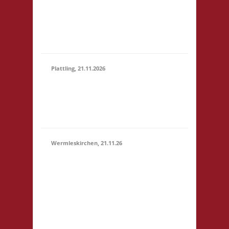
Marktstr. 13 64401
(15:00 -
Groß-Bieberau
23:59)
Startgeld: € 5,- 3x
Basis
Plattling, 21.11.2026
16.00 Uhr Spieletage
21.11.2026
Deggendorf Werkstr.
(16:00 -
19 94447 Plattling
23:59)
Startgeld: - 3x Basis
Wermleskirchen, 21.11.26
14.15 Uhr WermelsCon
CVJM Wermelskirchen
Markt 4 42929
Wermelskirchen
Startgeld: - 2x Basis, 1x
21.11.2026
Städte & Ritter Die
(14:15 -
WermelsCon öffnet
23:59)