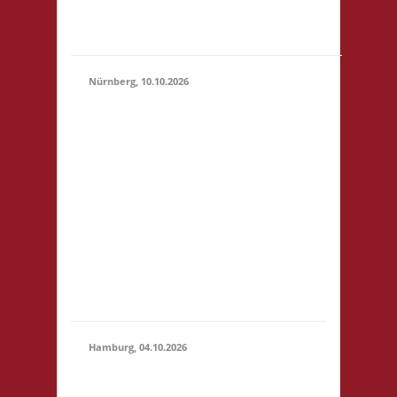
"Botanischer Garten"
(S1)...
Nürnberg, 10.10.2026
11.00 Uhr Pellerhaus
Egidienplatz 23 90403
Nürnberg Startgeld: €
5 (10),.* 3x Basis o. 2x
10.10.2026
Basis, 1x Zu neuen
(11:00 -
Ufern* *Wichtig:
23:59)
nähere Informationen
entnehmt bitte der
verlinkten Webseite!
Anmeldung bis
01.10.2026.
Hamburg, 04.10.2026
10.30 Uhr Brett
Hamburg Gymnasium