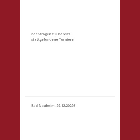
Startgeld: € 5,- 3x
Basis Startgeld (U18)
entfällt
nachtragen für bereits
stattgefundene Turniere
Hier könnt Ihr Euch für
ein Turnier, an dem
31.12.
(00:01)
-
Ihr teilgewnommen
31.03.2027
habt, NACHTRÄGLICH
(23:59)
anmelden. Bitte gebt
unter Kommentar das
Turnier an, danke!
Bad Nauheim, 29.12.20226
12.00 Uhr Mittelstr. 21
29.12.2026
61231 Bad Nauheim
(12:00 -
Startgeld: € 5,- 3x
23:59)
Basis