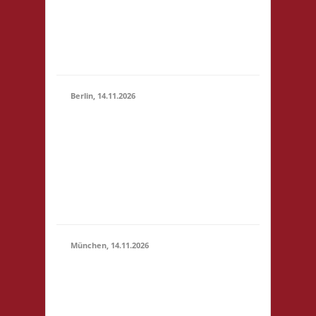
(10:30 -
4,- 4x Basis wir bieten
23:59)
Kuchen, Suppe und
Getränke gegen
Spende an
Berlin, 14.11.2026
10.00 Uhr
Grundschule unter
14.11.2026
dem Regenbogen
(10:00 -
Murtzaner Ring 35-37
23:59)
12681 Berlin Startgeld:
- 3x Basis, Finale:
Fischer v. Catan
München, 14.11.2026
10.00 Uhr
Bildungscampus
Freiham Hildegard-
Hamm-Brücher-Str. 3