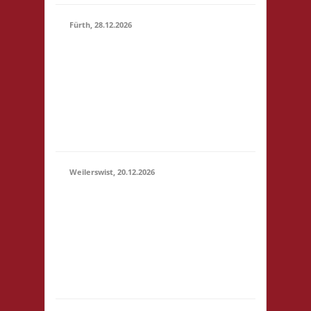
Fürth, 28.12.2026
15.00 Uhr Alte Schule
Fürth Heppenheimer
28.12.2026
Str. 12 64658 Fürth
(15:00 -
Startgeld: € 3,- 2x
23:59)
Basis, 1x Zu neuen
Ufern, 1x Städte &
Ritter
Weilerswist, 20.12.2026
11.00 Caritas Quartier
Heinrich-Rosen-Allee 6
20.12.2026
53919 Weilerswist
(11:00 -
Startgeld: € 3,- 1x
23:59)
Basis, 2x Städte &
Ritter keine
Verpflegung vor Ort