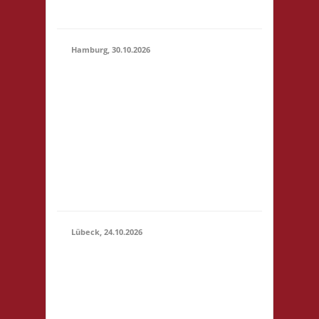
geben
Hamburg, 30.10.2026
17.00 Uhr Jugendclub
im Quartier Am
Hohenstege 1 21029
30.10.2026
Hamburg Startgeld: -
(17:00 -
3x Basis Bitte
23:59)
unterstützt den
Jugendclub: sehr
preiswerte Speisen &
Getränke vor Ort.
Lübeck, 24.10.2026
11.00 Uhr
Geschichtserlebnisraum
Roter Hahn e. V.
Pommernring 58 23569
Lübeck Startgeld: € 5,-
24.10.2026