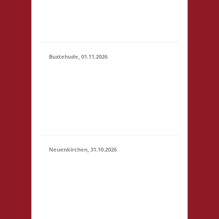
erlaubt -
Selbstversorgung, nur
Kaf...
Buxtehude, 01.11.2026
10.00 Uhr Freizeithaus
Buxtehude
01.11.2026
Geschwister-Scholl-
(10:00 -
Platz 1 21614
23:59)
Buxtehude Startgeld: €
5,- 3x Basis
Neuenkirchen, 31.10.2026
11.00 Uhr Hinterdeich
147 21635
31.10.2026
Neuenkirchen
(11:00 -
Startgeld: € 5,- 3x
23:59)
Basis Es wird wie
immer ein Buffet