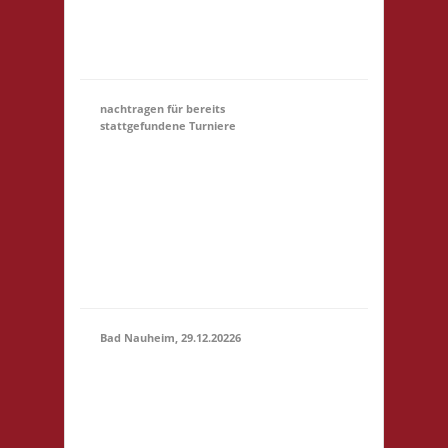
Startgeld: € 5,- 3x
Basis Startgeld (U18)
entfällt
nachtragen für bereits
stattgefundene Turniere
Hier könnt Ihr Euch für
ein Turnier, an dem
31.12.
(00:01)
-
Ihr teilgewnommen
31.03.2027
habt, NACHTRÄGLICH
(23:59)
anmelden. Bitte gebt
unter Kommentar das
Turnier an, danke!
Bad Nauheim, 29.12.20226
12.00 Uhr Mittelstr. 21
29.12.2026
61231 Bad Nauheim
(12:00 -
Startgeld: € 5,- 3x
23:59)
Basis