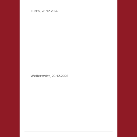
Fürth, 28.12.2026
15.00 Uhr Alte Schule
Fürth Heppenheimer
28.12.2026
Str. 12 64658 Fürth
(15:00 -
Startgeld: € 3,- 2x
23:59)
Basis, 1x Zu neuen
Ufern, 1x Städte &
Ritter
Weilerswist, 20.12.2026
11.00 Caritas Quartier
Heinrich-Rosen-Allee 6
20.12.2026
53919 Weilerswist
(11:00 -
Startgeld: € 3,- 1x
23:59)
Basis, 2x Städte &
Ritter keine
Verpflegung vor Ort