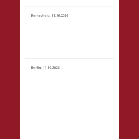
Remscheid, 11.10.2026
11.00 Uhr Die Welle
11.10.2026
GmbH Am Wall 54
(11:00 -
42897 Remscheid
23:59)
Startgeld: € 5,- 3x
Basis
Berlin, 11.10.2026
11.00 Uhr
Jugendfreizeiteinrichtung
"Tietze" Tietzenweg 13
12203 Berlin Startgeld: -
3x Basis grundsätzlich
11.10.2026
Selbstversorgung (Kaffee
(11:00 -
und Limo werden
23:59)
eingeschränkt zur
Verfügung gestellt),
fußläufig zum S-Bhf