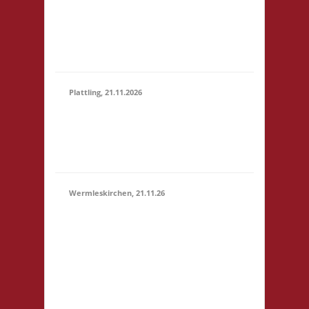
Marktstr. 13 64401
(15:00 -
Groß-Bieberau
23:59)
Startgeld: € 5,- 3x
Basis
Plattling, 21.11.2026
16.00 Uhr Spieletage
21.11.2026
Deggendorf Werkstr.
(16:00 -
19 94447 Plattling
23:59)
Startgeld: - 3x Basis
Wermleskirchen, 21.11.26
14.15 Uhr WermelsCon
CVJM Wermelskirchen
Markt 4 42929
Wermelskirchen
Startgeld: - 2x Basis, 1x
21.11.2026
Städte & Ritter Die
(14:15 -
WermelsCon öffnet
23:59)