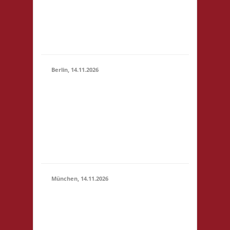
(10:30 -
4,- 4x Basis wir bieten
23:59)
Kuchen, Suppe und
Getränke gegen
Spende an
Berlin, 14.11.2026
10.00 Uhr
Grundschule unter
14.11.2026
dem Regenbogen
(10:00 -
Murtzaner Ring 35-37
23:59)
12681 Berlin Startgeld:
- 3x Basis, Finale:
Fischer v. Catan
München, 14.11.2026
10.00 Uhr
Bildungscampus
Freiham Hildegard-
Hamm-Brücher-Str. 3