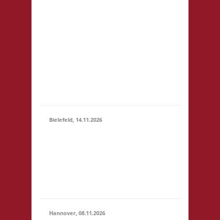
81248 München
14.11.2026
Startgeld: € 5- 3x Basis
(10:00 -
keine Verpflegung vor
23:59)
Ort, Ort: Foyer der
Realschule. Die
Teilnahmegebühr wird
dem Förderverein der
Realschule gespendet
und entfällt...
Bielefeld, 14.11.2026
10.00 Uhr Spielewiese
Spielefeld e. V.
14.11.2026
Ravensberger Park 6
(10:00 -
33607 Bielefeld
23:59)
Startgeld: - 3x Basis,
Finale: Zu neuen Ufern
Hannover, 08.11.2026