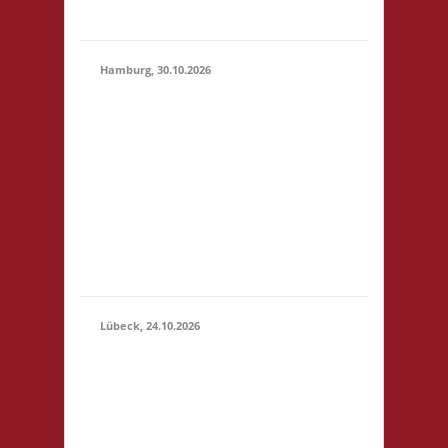
geben
Hamburg, 30.10.2026
17.00 Uhr Jugendclub
im Quartier Am
Hohenstege 1 21029
30.10.2026
Hamburg Startgeld: -
(17:00 -
3x Basis Bitte
23:59)
unterstützt den
Jugendclub: sehr
preiswerte Speisen &
Getränke vor Ort.
Lübeck, 24.10.2026
11.00 Uhr
Geschichtserlebnisraum
Roter Hahn e. V.
Pommernring 58 23569
Lübeck Startgeld: € 5,-
24.10.2026