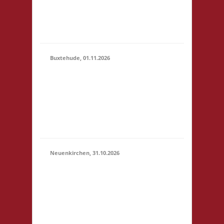
erlaubt -
Selbstversorgung, nur
Kaf...
Buxtehude, 01.11.2026
10.00 Uhr Freizeithaus
Buxtehude
01.11.2026
Geschwister-Scholl-
(10:00 -
Platz 1 21614
23:59)
Buxtehude Startgeld: €
5,- 3x Basis
Neuenkirchen, 31.10.2026
11.00 Uhr Hinterdeich
147 21635
31.10.2026
Neuenkirchen
(11:00 -
Startgeld: € 5,- 3x
23:59)
Basis Es wird wie
immer ein Buffet