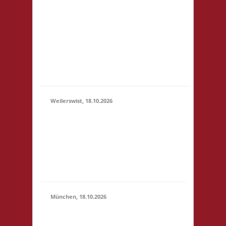
3x Basis Startgeld wird
(11:00 -
für ein bereitgestelltes
23:59)
Büfett, für eine Spende
an den Veranstalter &
für Preise verwendet.
Um weitere Spenden
wir...
Weilerswist, 18.10.2026
11.00 Caritas Quartier
Heinrich-Rosen-Allee 6
18.10.2026
53919 Weilerswist
(11:00 -
Startgeld: € 3,- 4x
23:59)
Basis keine
Verpflegung vor Ort
München, 18.10.2026
10.00 Uhr RIO Riem
Willy-Brandt-Allee 32