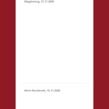
Magdeburg, 21.11.2026
10.30 Uhr
Stadtbibliothek
Magdeburg Breiter
Weg 109 39104
Magdeburg Startgeld:
€ 5,- 3x Basis
21.11.2026
Grundsätzlich gilt
(10:30 -
Selbstversorgung. Es
23:59)
können aber vor Ort
Speisen und Getränke
kostengünstig
erworben werden. Für
Minderjährige (U18)
wi...
Klein-Nordende, 15.11.2026
10.30 Uhr Töverhuus
Dorfstr. 80 25336 Klein
15.11.2026
Nordende Startgeld: €