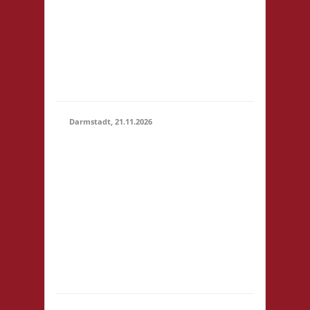
um 14:00! Es wird
keine
Teilnahmegebühr
erhoben! Startgebühr,
Snacks & Getränke
gegen freiwillige...
Darmstadt, 21.11.2026
14.00 Uhr Darmstadt
spielt
Kongresszentrum
Darmstadtium
21.11.2026
Schloßgraben 1 64283
(14:00 -
Darmstadt
23:59)
eintrittspflichtige
Veranstaltung 3x
Basis, Finale: Zu neuen
Ufern