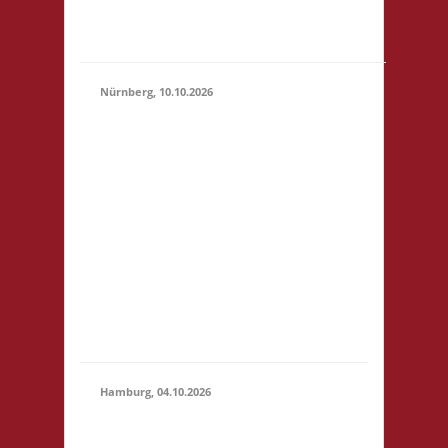
"Botanischer Garten"
(S1)...
Nürnberg, 10.10.2026
11.00 Uhr Pellerhaus
Egidienplatz 23 90403
Nürnberg Startgeld: €
5 (10),.* 3x Basis o. 2x
10.10.2026
Basis, 1x Zu neuen
(11:00 -
Ufern* *Wichtig:
23:59)
nähere Informationen
entnehmt bitte der
verlinkten Webseite!
Anmeldung bis
01.10.2026.
Hamburg, 04.10.2026
10.30 Uhr Brett
Hamburg Gymnasium