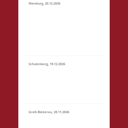
Nienburg, 20.12.2026
11.00 Uhr Rahn Schule
Wilhelmstr. 36 31582
20.12.2026
Nienburg Startgeld: €
(11:00 -
5,- 3x Basis 10.30 Uhr
23:59)
Anmelden/Treffen,
keine Verpflegung vor
Ort
Schulenberg, 19.12.2026
11.00 Uhr VeB
19.12.2026
Brettspielpension
(11:00 -
Tannenhöhe 2 38707
23:59)
Schulenberg Startgeld:
- 3x Basis
Groß-Bieberau, 28.11.2026
15.00 Uhr REAS
Begegnungsraum
28.11.2026